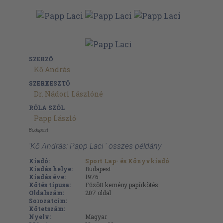
SZERZŐ
Kő András
SZERKESZTŐ
Dr. Nádori Lászlóné
RÓLA SZÓL
Papp László
Budapest
'Kő András: Papp Laci ' összes példány
Kiadó:
Sport Lap- és Könyvkiadó
Kiadás helye:
Budapest
Kiadás éve:
1976
Kötés típusa:
Fűzött kemény papírkötés
Oldalszám:
207
oldal
Sorozatcím:
Kötetszám:
Nyelv:
Magyar