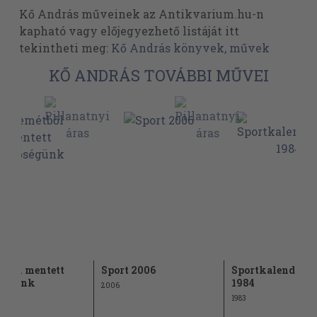
Kő András műveinek az Antikvarium.hu-n
kapható vagy előjegyezhető listáját itt
tekintheti meg:
Kő András könyvek, művek
KŐ ANDRÁS TOVÁBBI MŰVEI
tből mentett
Sport 2006
Sportkalendári
őségünk
1984
2006
1983