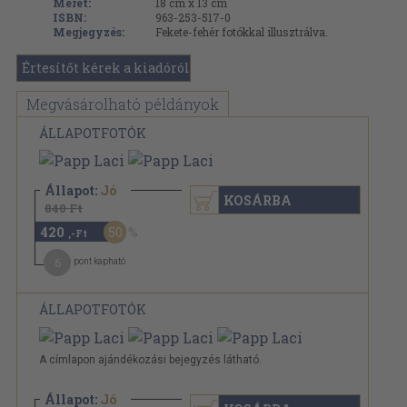
Méret:
18 cm x 13 cm
ISBN:
963-253-517-0
Megjegyzés:
Fekete-fehér fotókkal illusztrálva.
Értesítőt kérek a kiadóról
Megvásárolható példányok
ÁLLAPOTFOTÓK
Állapot:
Jó
KOSÁRBA
840 Ft
420
50
,-Ft
6
pont kapható
ÁLLAPOTFOTÓK
A címlapon ajándékozási bejegyzés látható.
Állapot:
Jó