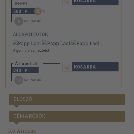
KOSÁRBA
840 Ft
580
30
,-Ft
9
pont kapható
ÁLLAPOTFOTÓK
A gerinc elszíneződött.
Állapot:
Jó
KOSÁRBA
840
,-Ft
13
pont kapható
ELŐSZÓ
TÉMAKÖRÖK
Kő András