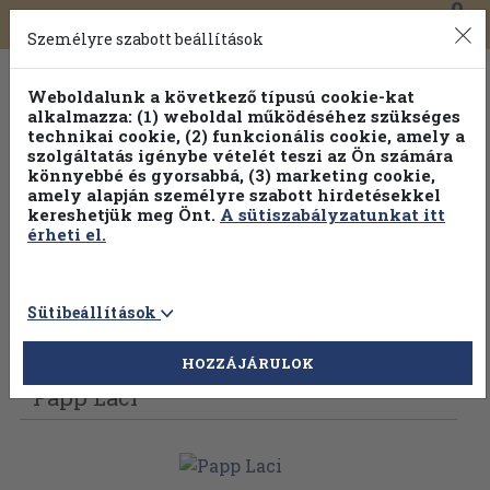
0
Toggle
Főmenü
Könyveink
navigation
Személyre szabott beállítások
Weboldalunk a következő típusú cookie-kat
alkalmazza: (1) weboldal működéséhez szükséges
technikai cookie, (2) funkcionális cookie, amely a
szolgáltatás igénybe vételét teszi az Ön számára
könnyebbé és gyorsabbá, (3) marketing cookie,
amely alapján személyre szabott hirdetésekkel
kereshetjük meg Önt.
A sütiszabályzatunkat itt
érheti el.
Sütibeállítások
Vissza az előző oldalra
Válasszon példányt
HOZZÁJÁRULOK
Papp Laci