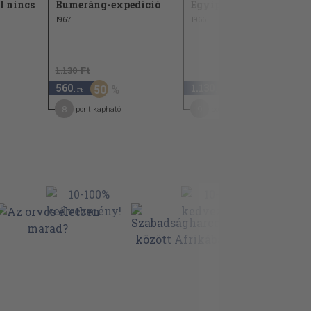
l nincs
Bumeráng-expedíció
Egyiptomi verőfény
1967
1966
1.130 Ft
560
1.130
50
,-Ft
,-Ft
8
9
pont kapható
pont kapható