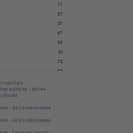
17
27
37
47
54
61
72
82
92
ntropológia
épi kultúrák
>
Afrika
100
p-Afrika
110
élés
>
Az író származása
118
125
élés
>
Az író származása
134
élés
>
Tartalom szerint
>