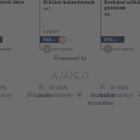
zitől délre
Kiklász-kalandozások
Kockázat nélkü
győzelem
1967
1982
1.130 Ft
560
850
50
,-Ft
,-Ft
8
4
kapható
pont kapható
pont kapható
AJÁNLÓ