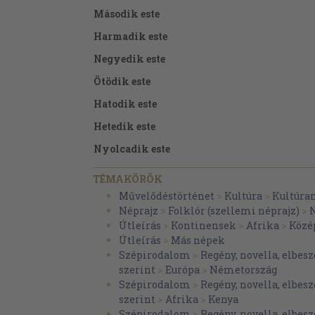
Második este
Harmadik este
Negyedik este
Ötödik este
Hatodik este
Hetedik este
Nyolcadik este
Kilencedik este
TÉMAKÖRÖK
Tizedik este
Művelődéstörténet
>
Kultúra
>
Kultúra
Néprajz
>
Folklór (szellemi néprajz)
>
N
Tizenegyedik este
Útleírás
>
Kontinensek
>
Afrika
>
Közé
Tizenkettedik este
Útleírás
>
Más népek
Szépirodalom
>
Regény, novella, elbesz
Tizenharmadik este
szerint
>
Európa
>
Németország
Tizennegyedik este
Szépirodalom
>
Regény, novella, elbesz
szerint
>
Afrika
>
Kenya
Tizenötödik este
Szépirodalom
>
Regény, novella, elbesz