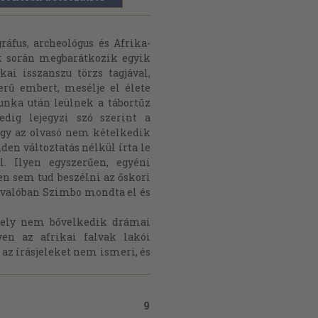
ráfus, archeológus és Afrika-
ok során megbarátkozik egyik
ai isszanszu törzs tagjával,
erű embert, mesélje el élete
munka után leülnek a tábortűz
dig lejegyzi szó szerint a
hogy az olvasó nem kételkedik
den változtatás nélkül írta le
l. Ilyen egyszerűen, egyéni
 sem tud beszélni az őskori
zt valóban Szimbo mondta el és
 mely nem bővelkedik drámai
en az afrikai falvak lakói
 az írásjeleket nem ismeri, és
9