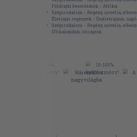
Tizenhatodik este
Földrajzi besorolások
>
Afrika
Szépirodalom
>
Regény, novella, elbesz
Tizenhetedik este
Életrajzi regények
>
Önéletrajzok, na
Szépirodalom
>
Regény, novella, elbesz
Tizennyolcadik este
Útikalandok, útirajzok
Tizenkilencedik este
Huszadik este
Huszonegyedik este
Hoszonkettedik este
Huszonharmadik este
Huszonnegyedik este
Huszonötödik este
Huszonhatodik este