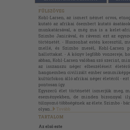
FÜLSZÖVEG
Kohl-Larsen, az ismert német orvos, etnog
kutató az afrikai ősembert kutató ásatás
munkatársával, a még ma is a kelet-afrik
Szimbo Janirával, és ráveszi ezt az egysz
történetét. - Huszonhat estén keresztül, 
mellé, és Szimbo mesél, Kohl-Larsen pe
hallottakat. - A könyv legfőbb vonzereje, 
abban, Kohl-Larsen valóban szó szerint, min
az isszanszu néger elbeszéléseit életérő
hangnemben civilizált ember semmiképpen
kultúrfokon álló afrikai néger életéről - e
pontosan így.
Egyszerű élet történetét ismerjük meg,
eseményekben, de minden bizonnyal ily
túlnyomó többségének az élete. Szimbo - bár
olyan...
Tovább
TARTALOM
Az első este