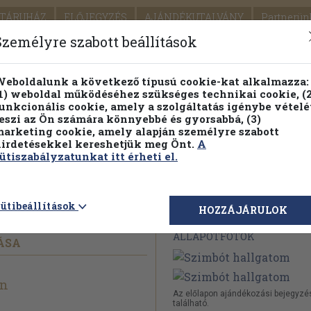
TÁRUHÁZ
ELŐJEGYZÉS
AJÁNDÉKUTALVÁNY
Partnerün
SZÁLLÍTÁS
SEGÍTSÉG
Személyre szabott beállítások
Részletes kereső
Témaköri fa
eboldalunk a következő típusú cookie-kat alkalmazza:
1) weboldal működéséhez szükséges technikai cookie, (2
Vál
unkcionális cookie, amely a szolgáltatás igénybe vételé
eszi az Ön számára könnyebbé és gyorsabbá, (3)
arketing cookie, amely alapján személyre szabott
PILLANATNYI ÁRAINK
FENNTARTHATÓ OLVASMÁN
irdetésekkel kereshetjük meg Önt.
A
ütiszabályzatunkat itt érheti el.
om
ütibeállítások
Megvásárolható 
HOZZÁJÁRULOK
ÁLLAPOTFOTÓK
ÁSA
en
Az előlapon ajándékozási bejegyzé
található.