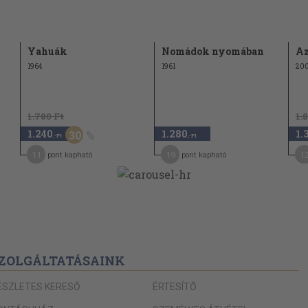
Yahuák
Nomádok nyomában
Az
1964
1961
20
1.780 Ft
1.
1.240
1.280
1.
30
,-Ft
,-Ft
11
19
1
pont kapható
pont kapható
ZOLGÁLTATÁSAINK
ÉSZLETES KERESŐ
ÉRTESÍTŐ