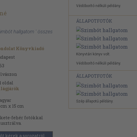
Védőborító nélküli példány.
óné
ÁLLAPOTFOTÓK
zimbót hallgatom ' összes
ondolat Könyvkiadó
Könyvtári könyv volt.
udapest
Védőborító nélküli példány.
63
lvászon
ÁLLAPOTFOTÓK
1
oldal
lágjárók
4
agyar
Szép állapotú példány.
 cm x 15 cm
kete-fehér fotókkal
lusztrálva.
őt kérek a sorozatról