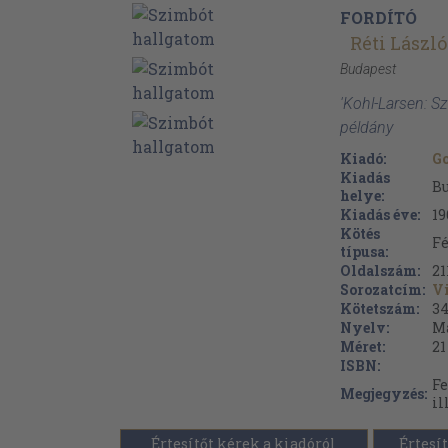
FORDÍTÓ
Réti Lászl
Budapest
'Kohl-Larsen: S
példány
Kiadó:
G
Kiadás
B
helye:
Kiadás éve:
19
Kötés
Fé
típusa:
Oldalszám:
21
Sorozatcím:
Vi
Kötetszám:
3
Nyelv:
M
Méret:
21
ISBN:
Fe
Megjegyzés:
il
Értesítőt kérek a kiadóról
Értesít