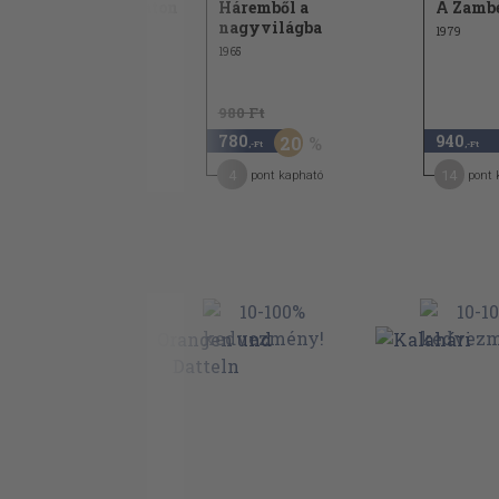
Egy távoli gyarmaton
Háremből a
A Zambé
nagyvilágba
1973
1979
1965
980 Ft
1.540
780
940
20
,-Ft
,-Ft
,-Ft
23
4
14
pont kapható
pont kapható
pont 