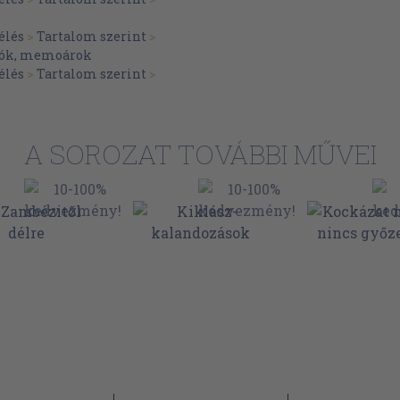
140
élés
>
Tartalom szerint
>
147
plók, memoárok
155
élés
>
Tartalom szerint
>
164
171
A SOROZAT TOVÁBBI MŰVEI
176
182
188
196
204
209