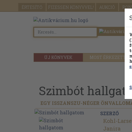
ÉRTESÍTŐ
FIZESSEN
KÖNYVVEL!
AUKCIÓ
PON
W
(
f
t
m
ÚJ KÖNYVEK
MOST ÉRKEZETT
h
s
Szimbót hallgat
S
EGY ISSZANSZU-NÉGER ÖNVALLOM
SZERZŐ
Kohl-Lars
Janira