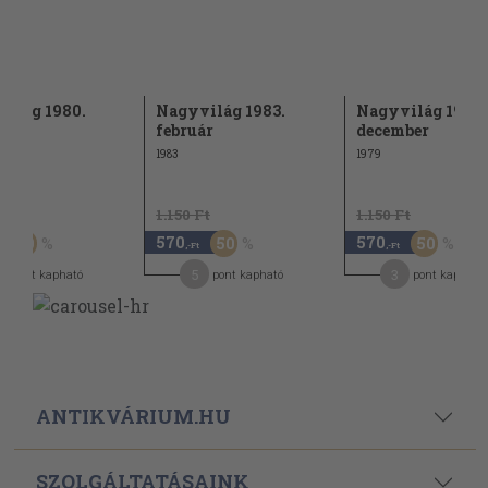
ilág 1980.
Nagyvilág 1983.
Nagyvilág 1979.
s
február
december
1983
1979
Ft
1.150 Ft
1.150 Ft
570
570
50
50
50
,-Ft
,-Ft
5
3
pont kapható
pont kapható
pont kapható
ANTIKVÁRIUM.HU
SZOLGÁLTATÁSAINK