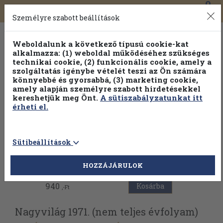
0
Toggle
Főmenü
Könyveink
navigation
Személyre szabott beállítások
Weboldalunk a következő típusú cookie-kat
alkalmazza: (1) weboldal működéséhez szükséges
technikai cookie, (2) funkcionális cookie, amely a
szolgáltatás igénybe vételét teszi az Ön számára
könnyebbé és gyorsabbá, (3) marketing cookie,
amely alapján személyre szabott hirdetésekkel
kereshetjük meg Önt.
A sütiszabályzatunkat itt
érheti el.
Sütibeállítások
Vissza az előző oldalra
HOZZÁJÁRULOK
940
Kosárba
,-Ft
Nagyvilág 1971. (nem teljes évfolyam)