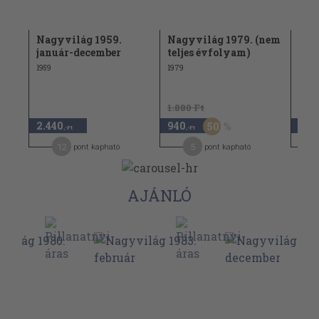
Nagyvilág 1959.
Nagyvilág 1979. (nem
Nag
január-december
teljes évfolyam)
janu
évf
1959
1979
1972
1.880 Ft
1.64
2.440
940
820
50
,-Ft
,-Ft
12
5
pont kapható
pont kapható
AJÁNLÓ