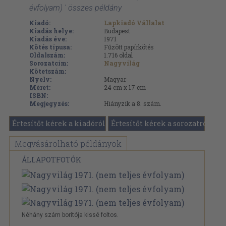
évfolyam) ' összes példány
Kiadó:
Lapkiadó Vállalat
Kiadás helye:
Budapest
Kiadás éve:
1971
Kötés típusa:
Fűzött papírkötés
Oldalszám:
1.716
oldal
Sorozatcím:
Nagyvilág
Kötetszám:
Nyelv:
Magyar
Méret:
24 cm x 17 cm
ISBN:
Megjegyzés:
Hiányzik a 8. szám.
Értesítőt kérek a kiadóról
Értesítőt kérek a sorozatról
Megvásárolható példányok
ÁLLAPOTFOTÓK
Néhány szám borítója kissé foltos.