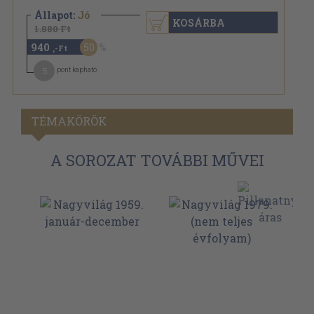
Állapot:
Jó
KOSÁRBA
1.880 Ft
940
50
,-Ft
5
pont kapható
TÉMAKÖRÖK
A SOROZAT TOVÁBBI MŰVEI