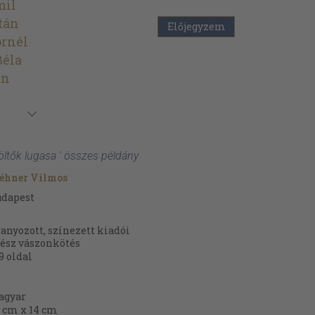
mil
tán
Előjegyzem
ornél
Béla
án
öltők lugasa ' összes példány
éhner Vilmos
udapest
anyozott, színezett kiadói
ész vászonkötés
9
oldal
agyar
 cm x 14 cm