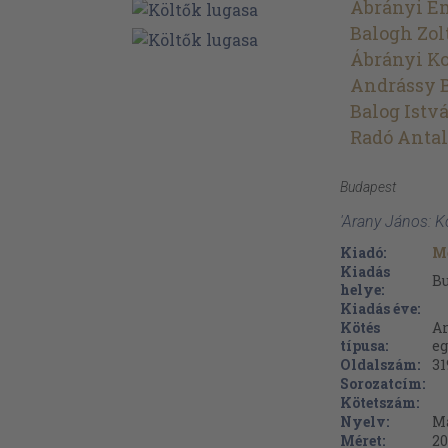
Ábrányi E
Balogh Zol
Ábrányi K
Andrássy 
Balog Istv
Radó Antal
Budapest
'Arany János: K
Kiadó:
M
Kiadás
B
helye:
Kiadás éve:
Kötés
Ar
típusa:
eg
Oldalszám:
31
Sorozatcím:
Kötetszám:
Nyelv:
M
Méret:
20