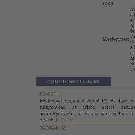
ISBN:
Ar
eg
er
Ag
Gr
va
Megjegyzés:
Gu
a 
és
dí
Ru
kö
Értesítőt kérek a kiadóról
ELŐSZÓ
Közkedveltségnek örvendő Költök Lugasa
túlnyomóan az ifjabb költői nemz
szemelvényeket, új kiadásban nyújtom a
olvasó...
Tovább
TARTALOM