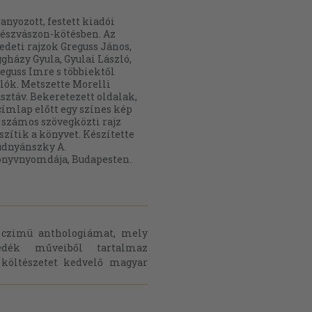
anyozott, festett kiadói
észvászon-kötésben. Az
edeti rajzok Greguss János,
gházy Gyula, Gyulai László,
eguss Imre s többiektől
lók. Metszette Morelli
sztáv. Bekeretezett oldalak,
címlap előtt egy színes kép
 számos szövegközti rajz
szítik a könyvet. Készítette
dnyánszky A.
nyvnyomdája, Budapesten.
 czimü anthologiámat, mely
edék műveiből tartalmaz
 költészetet kedvelő magyar