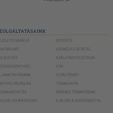
23
46
64
171
ZOLGÁLTATÁSAINK
278
ÉSZLETES KERESŐ
ÉRTESÍTŐ
ONTÁRUHÁZ
SZEMÉLYES ÁTVÉTEL
25
35
LŐJEGYZÉS
SZÁLLÍTÁSI FELTÉTELEK
IZESSEN KÖNYVVEL!
GYIK
257
ILLANATNYI ÁRAINK
OLDALTÉRKÉP
ÖNYVFELVÁSÁRLÁS
TÉMAKÖRI FA
176
SOMAGKÖVETÉS
ÉRDEKES TÉMAKÖREINK
ÍRLEVÉL FELIRATKOZÁS
ELÁLLÁS A SZERZŐDÉSTŐL
47