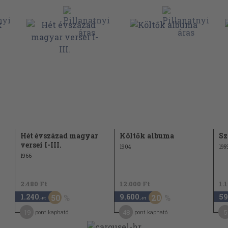
1
82
83
161
167
279
285
Hét évszázad magyar
Költők albuma
Sz
versei I-III.
1904
195
223
1966
238
2.480 Ft
12.000 Ft
1.
1.240
9.600
59
50
20
274
,-Ft
,-Ft
19
48
5
pont kapható
pont kapható