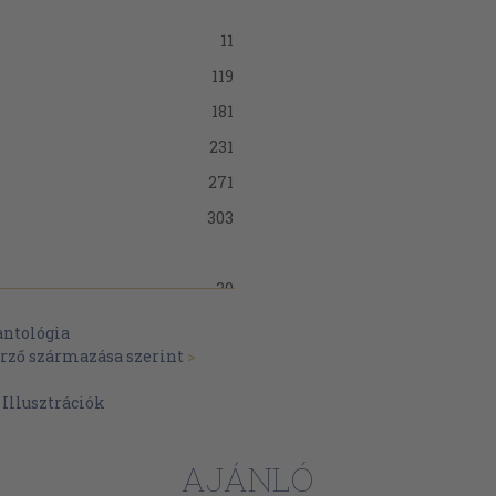
11
119
181
231
271
303
39
95
antológia
erző származása szerint
>
107
>
Illusztrációk
14
80
AJÁNLÓ