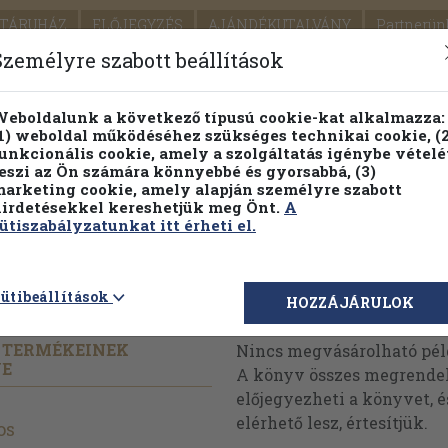
TÁRUHÁZ
ELŐJEGYZÉS
AJÁNDÉKUTALVÁNY
Partnerün
SZÁLLÍTÁS
SEGÍTSÉG
Személyre szabott beállítások
1.
Részletes kereső
Témaköri fa
eboldalunk a következő típusú cookie-kat alkalmazza:
1) weboldal működéséhez szükséges technikai cookie, (2
KIADV
unkcionális cookie, amely a szolgáltatás igénybe vételé
LEGNA
eszi az Ön számára könnyebbé és gyorsabbá, (3)
arketing cookie, amely alapján személyre szabott
PILLANATNYI ÁRAINK
FENNTARTHATÓ OLVASMÁN
irdetésekkel kereshetjük meg Önt.
A
ütiszabályzatunkat itt érheti el.
ütibeállítások
Megvásárolható 
HOZZÁJÁRULOK
T TERMÉKEINEK
Nincs megvásárolható pé
YE
A könyv összes megrendelh
előjegyezheti a könyvet, 
elérhető lesz, értesítjük.
os