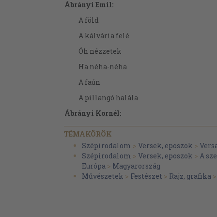
Ábrányi Emil:
A föld
A kálvária felé
Óh nézzetek
Ha néha-néha
A faún
A pillangó halála
Ábrányi Kornél:
A rajnai révész
TÉMAKÖRÖK
A nő szive
Szépirodalom
>
Versek, eposzok
>
Vers
Szépirodalom
>
Versek, eposzok
>
A sz
Dajkamese
Európa
>
Magyarország
Andrássy Béla:
Művészetek
>
Festészet
>
Rajz, grafika
Kórágyon
Dal