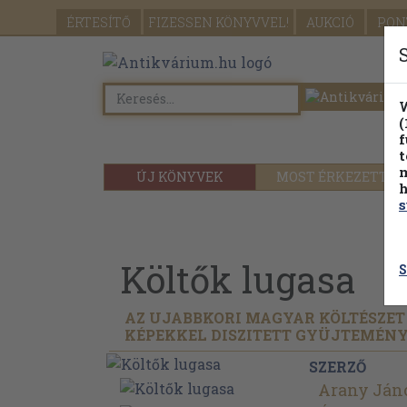
ÉRTESÍTŐ
FIZESSEN
KÖNYVVEL!
AUKCIÓ
PON
W
(
f
t
m
ÚJ KÖNYVEK
MOST ÉRKEZETT
h
s
Költők lugasa
S
AZ UJABBKORI MAGYAR KÖLTÉSZE
KÉPEKKEL DISZITETT GYÜJTEMÉN
SZERZŐ
Arany Ján