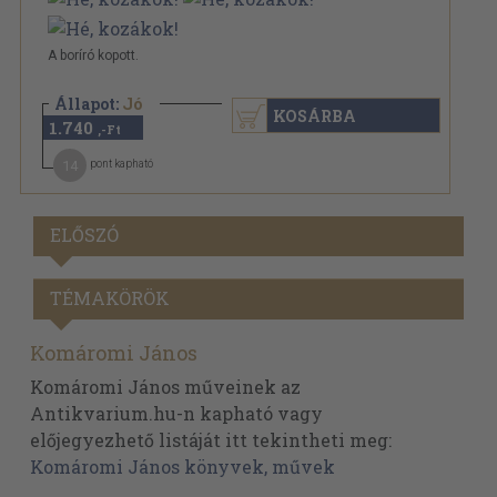
A boríró kopott.
Állapot:
Jó
KOSÁRBA
1.740
,-Ft
14
pont kapható
ELŐSZÓ
TÉMAKÖRÖK
Komáromi János
Komáromi János műveinek az
Antikvarium.hu-n kapható vagy
előjegyezhető listáját itt tekintheti meg:
Komáromi János könyvek, művek