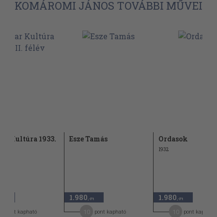
KOMÁROMI JÁNOS TOVÁBBI MŰVEI
r Kultúra 1933.
Esze Tamás
Ordasok
lév
1932
1.980
1.980
,-Ft
,-Ft
,-Ft
3
10
10
pont kapható
pont kapható
pont kapható