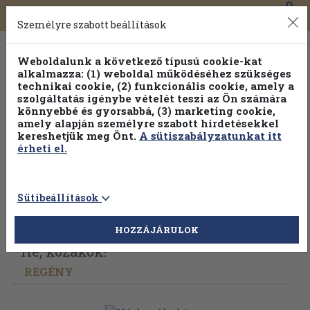
0
Toggle
Főmenü
Könyveink
navigation
Személyre szabott beállítások
Weboldalunk a következő típusú cookie-kat
alkalmazza: (1) weboldal működéséhez szükséges
technikai cookie, (2) funkcionális cookie, amely a
szolgáltatás igénybe vételét teszi az Ön számára
könnyebbé és gyorsabbá, (3) marketing cookie,
amely alapján személyre szabott hirdetésekkel
kereshetjük meg Önt.
A sütiszabályzatunkat itt
érheti el.
Sütibeállítások
Vissza az előző oldalra
Válasszon példányt
HOZZÁJÁRULOK
Hé, kozákok!
REGÉNY