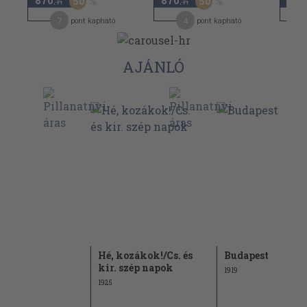
870
870
1.21
50
50
,-Ft
,-Ft
7
4
pont kapható
pont kapható
AJÁNLÓ
s
Hé, kozákok!/Cs. és
Budapest
kir. szép napok
1919
1925