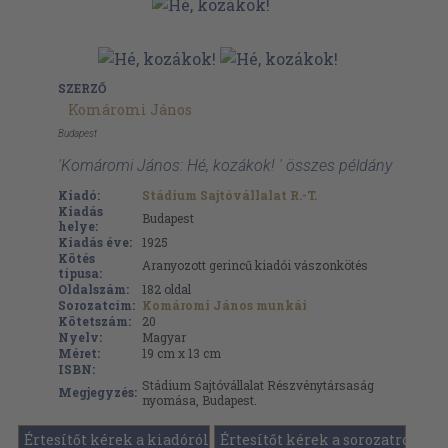
SZERZŐ
Komáromi János
Budapest
'Komáromi János: Hé, kozákok! ' összes példány
Kiadó:
Stádium Sajtóvállalat R.-T.
Kiadás
Budapest
helye:
Kiadás éve:
1925
Kötés
Aranyozott gerincű kiadói vászonkötés
típusa:
Oldalszám:
182
oldal
Sorozatcím:
Komáromi János munkái
Kötetszám:
20
Nyelv:
Magyar
Méret:
19 cm x 13 cm
ISBN:
Stádium Sajtóvállalat Részvénytársaság
Megjegyzés:
nyomása, Budapest.
Értesítőt kérek a kiadóról
Értesítőt kérek a sorozatról