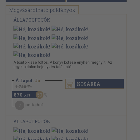
Megvásárolható példányok
ÁLLAPOTFOTÓK
A borító kissé foltos. A könyv kötése enyhén megnyílt. Az
egyik oldalon bejegyzés található.
Állapot:
Jó
KOSÁRBA
1.740 Ft
870
50
,-Ft
7
pont kapható
ÁLLAPOTFOTÓK