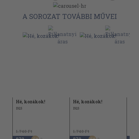
A SOROZAT TOVÁBBI MŰVEI
Hé, kozákok!
Hé, kozákok!
Hé,
1925
1925
1925
1.740 Ft
1.740 Ft
1.74