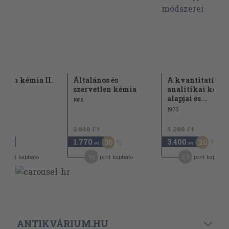
etlen kémia II.
Általános és
A kvantitatív
szervetlen kémia
analitikai kémia
alapjai és...
1958
1973
2.540 Ft
4.260 Ft
1.770
3.400
30
20
,-Ft
,-Ft
,-Ft
4
16
27
pont kapható
pont kapható
pont kapható
ANTIKVÁRIUM.HU