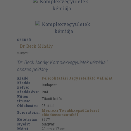
SZERZŐ
Dr. Beck Mihály
Budapest
'Dr. Beck Mihály: Komplexvegyületek kémiája '
összes példány
Kiadó:
Felsőoktatási Jegyzetellátó Vállalat
Kiadás
Budapest
helye:
Kiadás éve:
1961
Kötés
Tűzött kötés
típusa:
Oldalszám:
95
oldal
Mérnöki Továbbképző Intézet
Sorozatcím:
előadássorozatából
Kötetszám:
3977
Nyelv:
Magyar
Méret:
23 cm x 17 cm