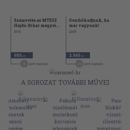
Számvetés az MTESZ
Gondolkodjunk, ha
Hajdú-Bihar megyei...
már vagyunk!
1976
2005
980
2.540
,-Ft
,-Ft
5
13
pont kapható
pont kapható
A SOROZAT TOVÁBBI MŰVEI