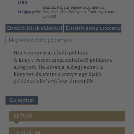
ISBN:
Kézirat. Néhány fekete-fehér ábrával.
Megjegyzés:
Megjelent 250 példányban. Tankönyvi szám:
61-7358
Értesítőt kérek a kiadóról
Értesítőt kérek a sorozatról
Megvásárolható példányok
Nincs megvásárolható példány
A könyv összes megrendelhető példánya
elfogyott. Ha kívánja, előjegyezheti a
könyvet, és amint a könyv egy újabb
példánya elérhető lesz, értesítjük.
Előjegyzem
ELŐSZÓ
TARTALOM