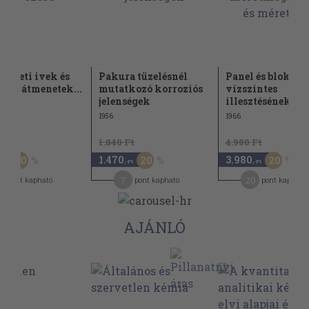
meneti ivek és
Pakura tüzelésnél
Panel és blokkf
elés átmenetek...
mutatkozó korroziós
vízszintes
jelenségek
illesztésének...
1956
1966
Ft
1.840 Ft
4.980 Ft
1.470
3.980
20
20
20
,-Ft
,-Ft
,-Ft
2
7
20
pont kapható
pont kapható
pont kapható
AJÁNLÓ