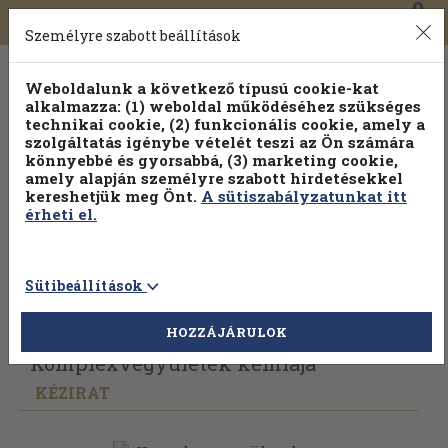
0
Toggle
Főmenü
Könyveink
navigation
Személyre szabott beállítások
Weboldalunk a következő típusú cookie-kat
alkalmazza: (1) weboldal működéséhez szükséges
technikai cookie, (2) funkcionális cookie, amely a
szolgáltatás igénybe vételét teszi az Ön számára
könnyebbé és gyorsabbá, (3) marketing cookie,
amely alapján személyre szabott hirdetésekkel
kereshetjük meg Önt.
A sütiszabályzatunkat itt
érheti el.
Sütibeállítások
Vissza az előző oldalra
Válasszon példányt
HOZZÁJÁRULOK
Komplexvegyületek kémiája
KÉZIRAT