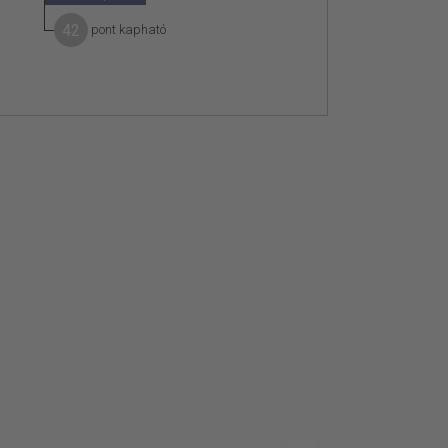
42
pont kapható