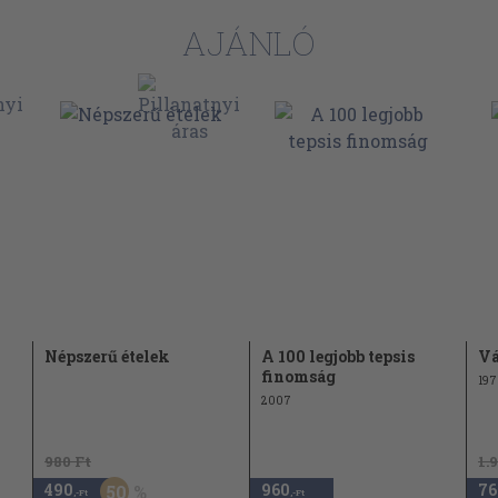
144
AJÁNLÓ
145
156
162
162
172
178
178
184
188
Népszerű ételek
A 100 legjobb tepsis
Vá
198
finomság
197
204
2007
212
980 Ft
1.
217
490
960
76
50
,-Ft
,-Ft