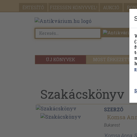
ÉRTESÍTŐ
FIZESSEN
KÖNYVVEL!
AUKCIÓ
PON
W
(
f
t
m
ÚJ KÖNYVEK
MOST ÉRKEZETT
h
s
Szakácskönyv
S
SZERZŐ
Komsa An
Bukarest
'Komsa Anna: S