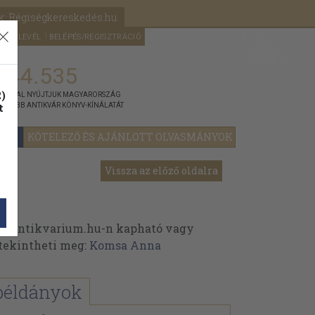
k: Régiségkereskedés.hu
A kosaram
HÍRLEVÉL
BELÉPÉS/REGISZTRÁCIÓ
MÉG
0
5000
Ft
144.535
)
ÁNNYAL NYÚJTJUK MAGYARORSZÁG
t
GYOBB ANTIKVÁR KÖNYV-KÍNÁLATÁT
YOK
KÖTELEZŐ ÉS AJÁNLOTT OLVASMÁNYOK
Vissza az előző oldalra
 Antikvarium.hu-n kapható vagy
t tekintheti meg:
Komsa Anna
példányok