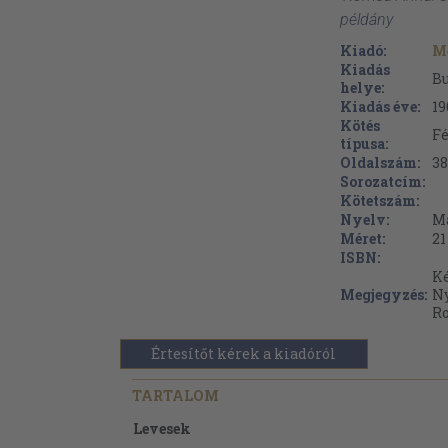
példány
Kiadó:
M
Kiadás
Bu
helye:
Kiadás éve:
19
Kötés
Fé
típusa:
Oldalszám:
38
Sorozatcím:
Kötetszám:
Nyelv:
M
Méret:
21
ISBN:
Ké
Megjegyzés:
N
R
Értesítőt kérek a kiadóról
TARTALOM
Levesek