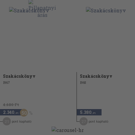
51
74
76
83
89
89
94
97
Szakácskönyv
Szakácskönyv
97
1967
1965
111
120
4.680 Ft
124
2.340
5.380
50
,-Ft
,-Ft
128
21
27
pont kapható
pont kapható
137