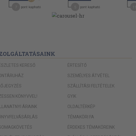
248
7
5
1
pont kapható
pont kapható
273
275
275
279
283
ZOLGÁLTATÁSAINK
288
ÉSZLETES KERESŐ
ÉRTESÍTŐ
290
ONTÁRUHÁZ
SZEMÉLYES ÁTVÉTEL
290
LŐJEGYZÉS
SZÁLLÍTÁSI FELTÉTELEK
296
IZESSEN KÖNYVVEL!
GYIK
298
ILLANATNYI ÁRAINK
OLDALTÉRKÉP
319
ÖNYVFELVÁSÁRLÁS
TÉMAKÖRI FA
319
SOMAGKÖVETÉS
ÉRDEKES TÉMAKÖREINK
322