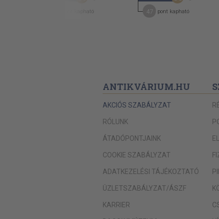
Torták
12
47
pont kapható
pont kapható
Torta- és tésztamázak
Krémek, parfai-k, fagylaltok
Krémfélék
Parfai-k
Fagylaltok
ANTIKVÁRIUM.HU
S
Bólék és gyümölcssaláták
AKCIÓS SZABÁLYZAT
R
Sós és édes teasütemények, szendvicsek
RÓLUNK
P
Sós teasütemények
ÁTADÓPONTJAINK
E
Szendvicsek
COOKIE SZABÁLYZAT
F
Apró sütemények teához és fagylalthoz
ADATKEZELÉSI TÁJÉKOZTATÓ
P
Gyümölcsök és főzelékfélék tartósítása
ÜZLETSZABÁLYZAT/ÁSZF
K
Cukorbefőttek
KARRIER
C
Dzsemek