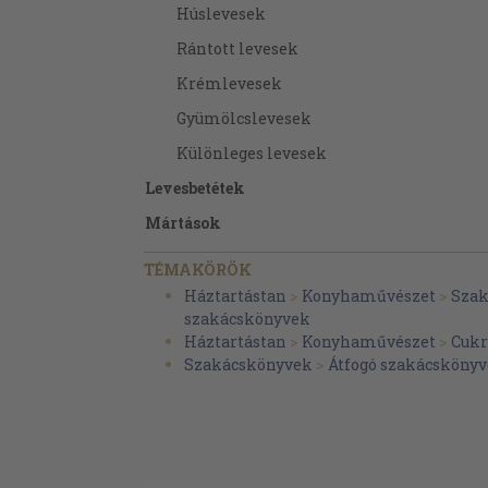
Húslevesek
Rántott levesek
Krémlevesek
Gyümölcslevesek
Különleges levesek
Levesbetétek
Mártások
Meleg mártások
TÉMAKÖRÖK
Hideg mártások
Háztartástan
>
Konyhaművészet
>
Szak
szakácskönyvek
Mártások tésztákhoz
Háztartástan
>
Konyhaművészet
>
Cukr
Halak
Szakácskönyvek
>
Átfogó szakácsköny
Meleg halak
Hideg halak
Előételek