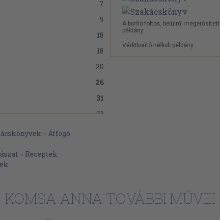
7
9
A borító foltos, belülről megerősített
példány.
18
Védőborító nélküli példány.
18
20
26
31
31
36
ácskönyvek
>
Átfogó
41
ászat
>
Receptek
42
vek
42
46
KOMSA ANNA TOVÁBBI MŰVEI
51