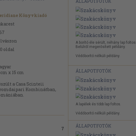
ÁLLAPOTFOTÓK
eridiane Könyvkiadó
karest
67
lvászon
A borító éle sérült, néhány lap foltos
Belülről megerősített példány.
0
oldal
Védőborító nélküli példány.
agyar
ÁLLAPOTFOTÓK
 cm x 15 cm
szült a Casa Scinteii
yomdaipari Kombinátban,
omániában.
A lapélek és több lap foltos.
Védőborító nélküli példány.
ÁLLAPOTFOTÓK
7