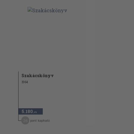
Szakácskönyv
1964
5.180
,-Ft
26
pont kapható