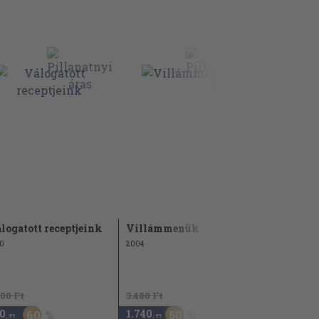
logatott receptjeink
Villámmenük
Ötletfazé
0
2004
1990
900 Ft
3.480 Ft
1.180 Ft
0
1.740
590
60
50
50
,-Ft
,-Ft
,-Ft