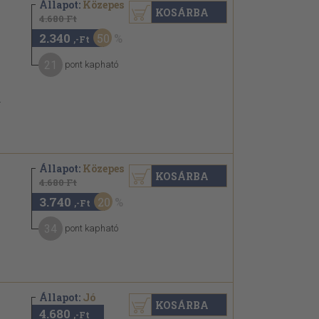
Állapot:
Közepes
KOSÁRBA
4.680 Ft
2.340
50
,-Ft
21
pont kapható
.
Állapot:
Közepes
KOSÁRBA
4.680 Ft
3.740
20
,-Ft
34
pont kapható
Állapot:
Jó
KOSÁRBA
4.680
,-Ft