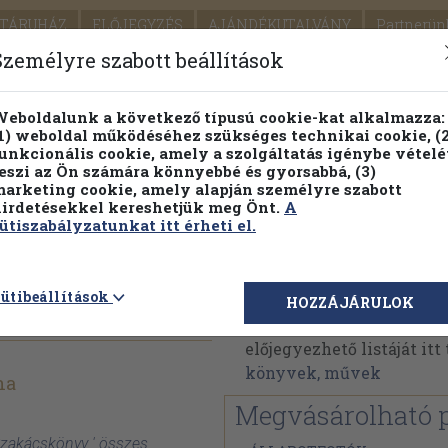
TÁRUHÁZ
ELŐJEGYZÉS
AJÁNDÉKUTALVÁNY
Partnerün
SZÁLLÍTÁS
SEGÍTSÉG
Személyre szabott beállítások
1.
Részletes kereső
Témaköri fa
eboldalunk a következő típusú cookie-kat alkalmazza:
1) weboldal működéséhez szükséges technikai cookie, (2
KIADV
unkcionális cookie, amely a szolgáltatás igénybe vételé
LEGNA
eszi az Ön számára könnyebbé és gyorsabbá, (3)
arketing cookie, amely alapján személyre szabott
PILLANATNYI ÁRAINK
FENNTARTHATÓ OLVASMÁN
irdetésekkel kereshetjük meg Önt.
A
ütiszabályzatunkat itt érheti el.
Komsa Anna
ütibeállítások
HOZZÁJÁRULOK
Komsa Anna műveinek az
előjegyezhető listáját it
könyvek, művek
na
Megvásárolható 
zakácskönyv ' összes