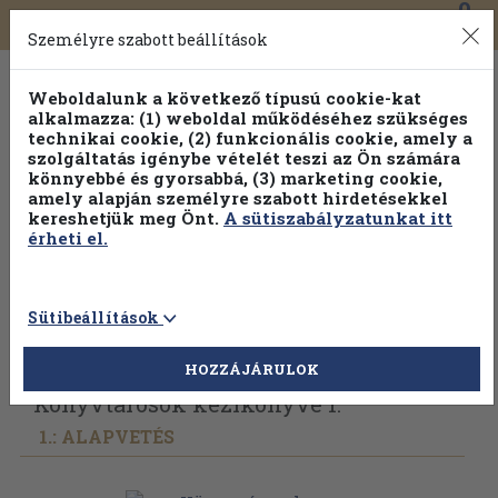
0
Toggle
Főmenü
Könyveink
navigation
Személyre szabott beállítások
Weboldalunk a következő típusú cookie-kat
alkalmazza: (1) weboldal működéséhez szükséges
technikai cookie, (2) funkcionális cookie, amely a
szolgáltatás igénybe vételét teszi az Ön számára
könnyebbé és gyorsabbá, (3) marketing cookie,
Válogasson több mint 1.000.000 kiadványunk közül
10-
amely alapján személyre szabott hirdetésekkel
100% kedvezménnyel!
kereshetjük meg Önt.
A sütiszabályzatunkat itt
érheti el.
Sütibeállítások
Vissza az előző oldalra
Válasszon példányt
HOZZÁJÁRULOK
Könyvtárosok kézikönyve 1.
1.: ALAPVETÉS