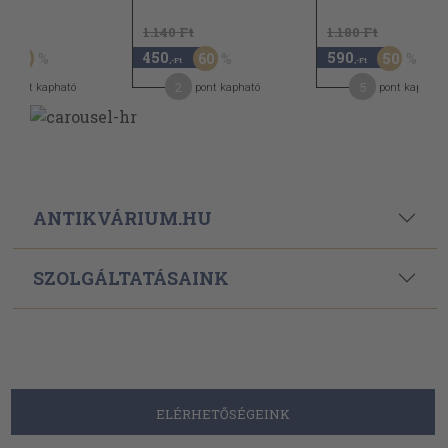
t
1.140 Ft
1.180 Ft
450
590
50
60
50
,-Ft
,-Ft
2
5
pont kapható
pont kapható
pont kapható
ANTIKVÁRIUM.HU
SZOLGÁLTATÁSAINK
ELÉRHETŐSÉGEINK