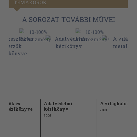
TÉMAKÖRÖK
A SOROZAT TOVÁBBI MŰVEI
esztők és
Adatvédelmi
A világháló met
ők kézikönyve
kézikönyv
2013
2005