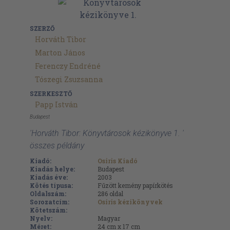
SZERZŐ
Horváth Tibor
Marton János
Ferenczy Endréné
Tószegi Zsuzsanna
SZERKESZTŐ
Papp István
Budapest
'Horváth Tibor: Könyvtárosok kézikönyve 1. '
összes példány
Kiadó:
Osiris Kiadó
Kiadás helye:
Budapest
Kiadás éve:
2003
Kötés típusa:
Fűzött kemény papírkötés
Oldalszám:
286
oldal
Sorozatcím:
Osiris kézikönyvek
Kötetszám:
Nyelv:
Magyar
Méret:
24 cm x 17 cm