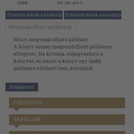
ISBN:
963-389-408-5
Értesítőt kérek a kiadóról
Értesítőt kérek a sorozatról
Megvásárolható példányok
Nincs megvásárolható példány
A könyv összes megrendelhető példánya
elfogyott. Ha kívánja, előjegyezheti a
könyvet, és amint a könyv egy újabb
példánya elérhető lesz, értesítjük.
Előjegyzem
FÜLSZÖVEG
TARTALOM