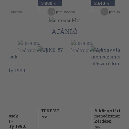
3.880
2.640
-Ft
,-Ft
,-Ft
9
19
13
pont kapható
pont kapható
pont kapható
AJÁNLÓ
ar
TEKE '87
A könyvtári
vtárosok
menedzsment id
1988
ülete -
kérdései
zabály 1990.
1999