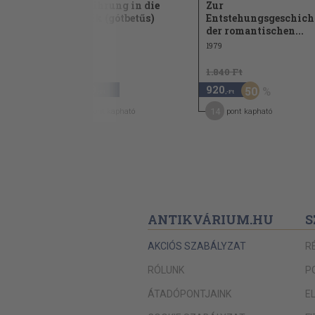
neue
Einführung in die
Zur
Musik (gótbetűs)
Entstehungsgeschich
der romantischen...
1966
1979
1.840 Ft
3.980
920
50
,-Ft
,-Ft
20
14
pont kapható
pont kapható
ANTIKVÁRIUM.HU
S
AKCIÓS SZABÁLYZAT
R
RÓLUNK
P
ÁTADÓPONTJAINK
E