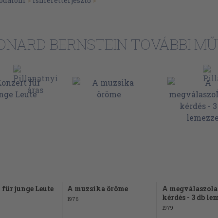
irodalom
>
Ismeretterjesztő
>
ONARD BERNSTEIN TOVÁBBI MŰ
 für junge Leute
A muzsika öröme
A megválaszola
kérdés - 3 db le
1976
1979