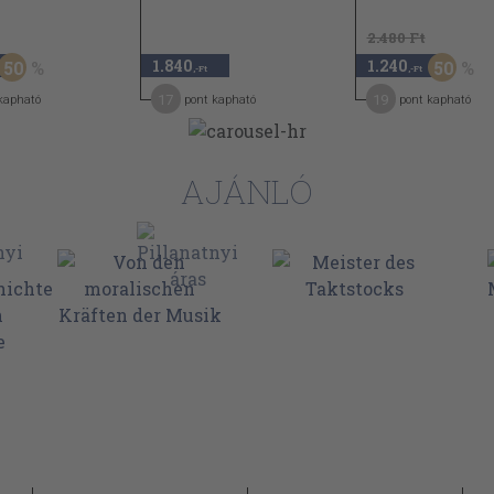
2.480 Ft
1.840
1.240
50
50
,-Ft
,-Ft
17
19
kapható
pont kapható
pont kapható
AJÁNLÓ