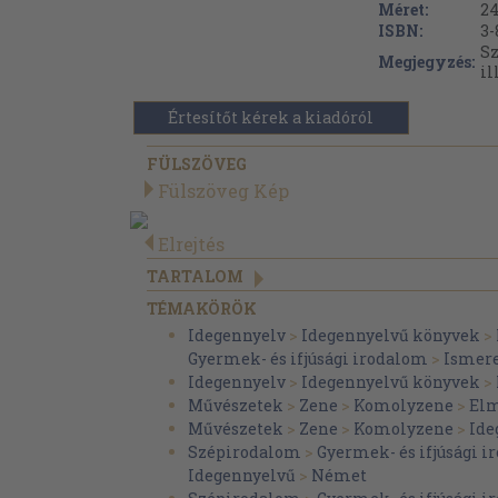
Méret:
24
ISBN:
3-
Sz
Megjegyzés:
il
Értesítőt kérek a kiadóról
FÜLSZÖVEG
Fülszöveg Kép
Elrejtés
TARTALOM
TÉMAKÖRÖK
Idegennyelv
>
Idegennyelvű könyvek
>
Gyermek- és ifjúsági irodalom
>
Ismere
Idegennyelv
>
Idegennyelvű könyvek
>
Művészetek
>
Zene
>
Komolyzene
>
Elm
Művészetek
>
Zene
>
Komolyzene
>
Ide
Szépirodalom
>
Gyermek- és ifjúsági 
Idegennyelvű
>
Német