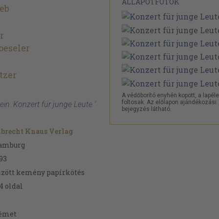
ÁLLAPOTFOTÓK
ieb
r
oeseler
tzer
A védőborító enyhén kopott, a lapél
foltosak. Az előlapon ajándékozási
ein: Konzert für junge Leute '
bejegyzés látható.
brecht Knaus Verlag
amburg
93
zött kemény papírkötés
4
oldal
émet