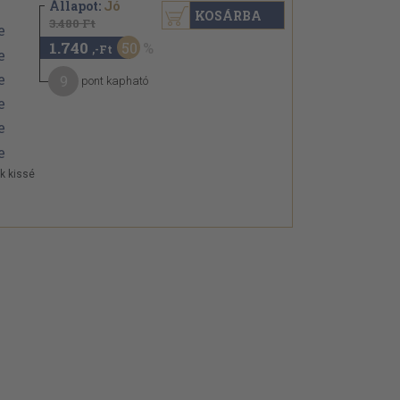
Állapot:
Jó
KOSÁRBA
3.480 Ft
1.740
50
,-Ft
9
pont kapható
ek kissé