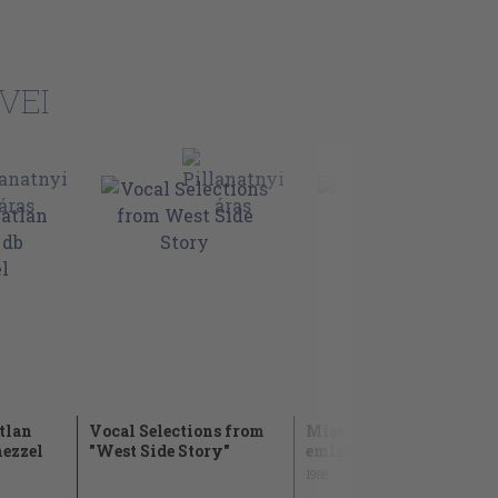
VEI
tlan
Vocal Selections from
Mise - J. F. Kennedy
mezzel
"West Side Story"
emlékére
1988