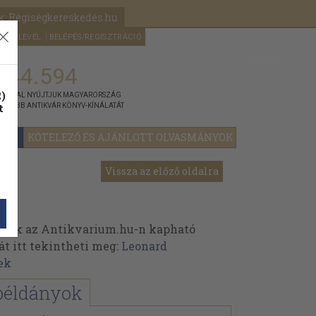
k: Régiségkereskedés.hu
A kosaram
HÍRLEVÉL
BELÉPÉS/REGISZTRÁCIÓ
MÉG
0
5000
Ft
144.594
)
ÁNNYAL NYÚJTJUK MAGYARORSZÁG
t
GYOBB ANTIKVÁR KÖNYV-KÍNÁLATÁT
YOK
KÖTELEZŐ ÉS AJÁNLOTT OLVASMÁNYOK
Vissza az előző oldalra
inek az Antikvarium.hu-n kapható
át itt tekintheti meg:
Leonard
ek
példányok