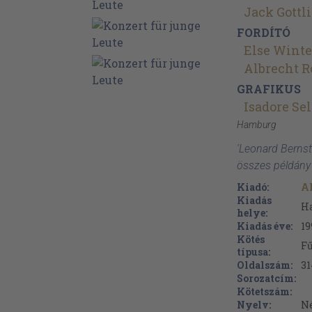
Jack Gottl
FORDÍTÓ
Else Winte
Albrecht R
GRAFIKUS
Isadore Sel
Hamburg
'Leonard Bernst
összes példány
Kiadó:
Al
Kiadás
H
helye:
Kiadás éve:
19
Kötés
Fű
típusa:
Oldalszám:
31
Sorozatcím:
Kötetszám:
Nyelv:
N