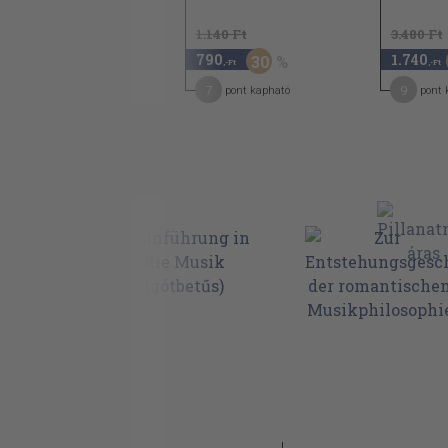
4.480 Ft
1.140 Ft
3.480 Ft
2.240
790
1.740
50
30
,-Ft
,-Ft
,-Ft
11
7
9
pont kapható
pont kapható
pont 