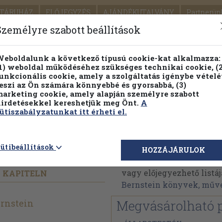
TÁRUHÁZ
ELŐJEGYZÉS
AJÁNDÉKUTALVÁNY
Partnerün
SZÁLLÍTÁS
SEGÍTSÉG
Személyre szabott beállítások
1.
Részletes kereső
Témaköri fa
eboldalunk a következő típusú cookie-kat alkalmazza:
1) weboldal működéséhez szükséges technikai cookie, (2
KIADV
unkcionális cookie, amely a szolgáltatás igénybe vételé
LEGNA
eszi az Ön számára könnyebbé és gyorsabbá, (3)
arketing cookie, amely alapján személyre szabott
PILLANATNYI ÁRAINK
FENNTARTHATÓ OLVASMÁN
irdetésekkel kereshetjük meg Önt.
A
ütiszabályzatunkat itt érheti el.
e Leute
Leonard Bernstein
ütibeállítások
HOZZÁJÁRULOK
Leonard Bernstein műve
vagy előjegyezhető listáj
N KAPITELN
Bernstein könyvek, műv
rnstein
Megvásárolható 