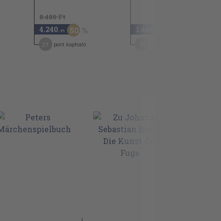
8.480 Ft
4.240
1.440
50
,-Ft
,-Ft
21
7
pont kapható
pont kapható