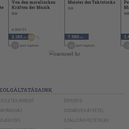
Von den moralischen
Meister des Taktstocks
Pe
te
Kräften der Musik
Mä
1919
1935
198
4.360 Ft
2.180
7.980
2.
50
,-Ft
,-Ft
11
40
1
pont kapható
pont kapható
ZOLGÁLTATÁSAINK
ÉSZLETES KERESŐ
ÉRTESÍTŐ
ONTÁRUHÁZ
SZEMÉLYES ÁTVÉTEL
LŐJEGYZÉS
SZÁLLÍTÁSI FELTÉTELEK