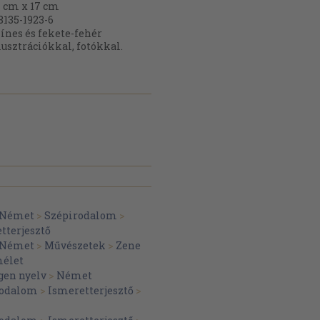
 cm x 17 cm
8135-1923-6
ínes és fekete-fehér
lusztrációkkal, fotókkal.
Német
>
Szépirodalom
>
tterjesztő
Német
>
Művészetek
>
Zene
élet
gen nyelv
>
Német
irodalom
>
Ismeretterjesztő
>