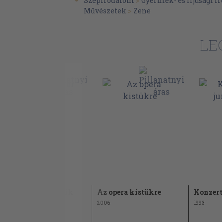
Szépirodalom
>
Gyermek- és ifjúsági 
Művészetek
>
Zene
LE
Freude an der Musik
Az opera kistükre
Konzert
1976
2006
1993