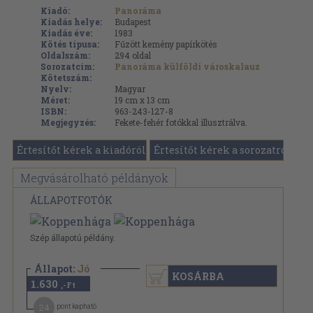
Kiadó:
Panoráma
Kiadás helye:
Budapest
Kiadás éve:
1983
Kötés típusa:
Fűzött kemény papírkötés
Oldalszám:
294
oldal
Sorozatcím:
Panoráma külföldi városkalauz
Kötetszám:
Nyelv:
Magyar
Méret:
19 cm x 13 cm
ISBN:
963-243-127-8
Megjegyzés:
Fekete-fehér fotókkal illusztrálva.
Értesítőt kérek a kiadóról
Értesítőt kérek a sorozatról
Megvásárolható példányok
ÁLLAPOTFOTÓK
Szép állapotú példány.
Állapot:
Jó
KOSÁRBA
1.630
,-Ft
24
pont kapható