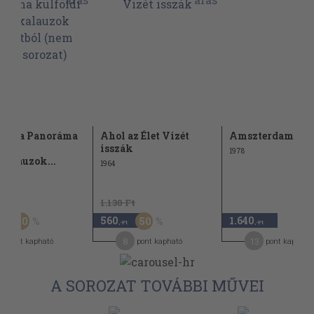
ötet a Panoráma
Ahol az Élet Vizét
Amszterdam
ldi
isszák
1978
kalauzok...
1964
 Ft
1.130 Ft
560
1.640
50
50
,-Ft
,-Ft
,-Ft
5
8
13
pont kapható
pont kapható
pont kapható
A SOROZAT TOVÁBBI MŰVEI