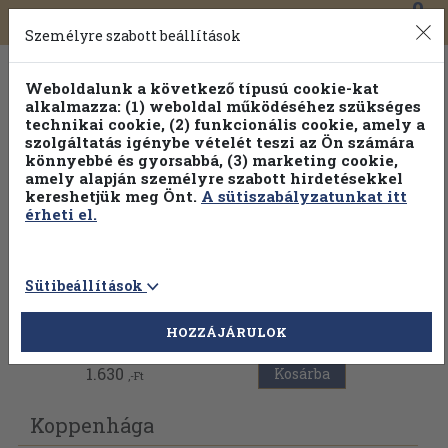
0
Toggle
Főmenü
Könyveink
navigation
Személyre szabott beállítások
Weboldalunk a következő típusú cookie-kat
alkalmazza: (1) weboldal működéséhez szükséges
technikai cookie, (2) funkcionális cookie, amely a
szolgáltatás igénybe vételét teszi az Ön számára
könnyebbé és gyorsabbá, (3) marketing cookie,
Válogasson több mint 30 000 kötet közül
amely alapján személyre szabott hirdetésekkel
Hobbi témakörökben
20% kedvezménnyel!
kereshetjük meg Önt.
A sütiszabályzatunkat itt
érheti el.
Sütibeállítások
Vissza az előző oldalra
HOZZÁJÁRULOK
1.630
Kosárba
,-Ft
Koppenhága