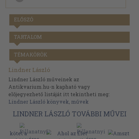
ELŐSZÓ
TARTALOM
TÉMAKÖRÖK
Lindner László
Lindner László műveinek az
Antikvarium.hu-n kapható vagy
előjegyezhető listáját itt tekintheti meg:
Lindner László könyvek, művek
LINDNER LÁSZLÓ TOVÁBBI MŰVEI