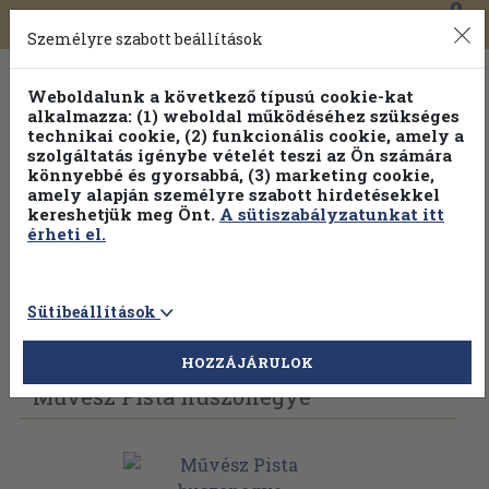
0
Toggle
Főmenü
Könyveink
navigation
Személyre szabott beállítások
Weboldalunk a következő típusú cookie-kat
alkalmazza: (1) weboldal működéséhez szükséges
technikai cookie, (2) funkcionális cookie, amely a
szolgáltatás igénybe vételét teszi az Ön számára
könnyebbé és gyorsabbá, (3) marketing cookie,
amely alapján személyre szabott hirdetésekkel
kereshetjük meg Önt.
A sütiszabályzatunkat itt
érheti el.
Sütibeállítások
Vissza az előző oldalra
Válasszon példányt
HOZZÁJÁRULOK
Művész Pista huszonegye