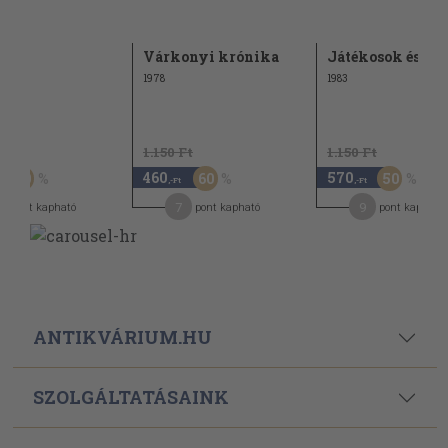
ult
Várkonyi krónika
Játékosok és sze
1978
1983
Ft
1.150 Ft
1.150 Ft
460
570
50
60
50
,-Ft
,-Ft
2
7
9
pont kapható
pont kapható
pont kapható
ANTIKVÁRIUM.HU
SZOLGÁLTATÁSAINK