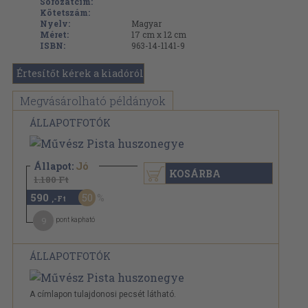
Sorozatcím:
Kötetszám:
Nyelv:
Magyar
Méret:
17 cm x 12 cm
ISBN:
963-14-1141-9
Értesítőt kérek a kiadóról
Megvásárolható példányok
ÁLLAPOTFOTÓK
Állapot:
Jó
KOSÁRBA
1.180 Ft
590
50
,-Ft
9
pont kapható
ÁLLAPOTFOTÓK
A címlapon tulajdonosi pecsét látható.