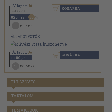
Állapot:
Jó
KOSÁRBA
1.180 Ft
820
30
,-Ft
12
pont kapható
ÁLLAPOTFOTÓK
Állapot:
Jó
KOSÁRBA
1.180
,-Ft
18
pont kapható
FÜLSZÖVEG
TARTALOM
TÉMAKÖRÖK