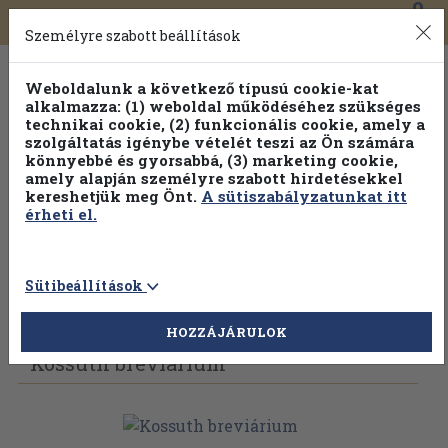
0
Toggle
Főmenü
Könyveink
navigation
Személyre szabott beállítások
Weboldalunk a következő típusú cookie-kat
alkalmazza: (1) weboldal működéséhez szükséges
technikai cookie, (2) funkcionális cookie, amely a
szolgáltatás igénybe vételét teszi az Ön számára
könnyebbé és gyorsabbá, (3) marketing cookie,
amely alapján személyre szabott hirdetésekkel
kereshetjük meg Önt.
A sütiszabályzatunkat itt
érheti el.
Sütibeállítások
Vissza az előző oldalra
Válasszon példányt
HOZZÁJÁRULOK
Kossuth breviárium