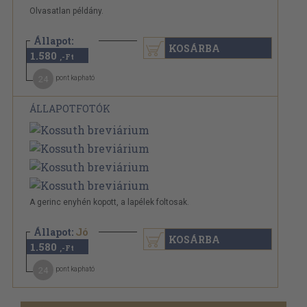
Olvasatlan példány.
Állapot:
KOSÁRBA
1.580
Újszerű
,-Ft
24
pont kapható
ÁLLAPOTFOTÓK
A gerinc enyhén kopott, a lapélek foltosak.
Állapot:
Jó
KOSÁRBA
1.580
,-Ft
24
pont kapható