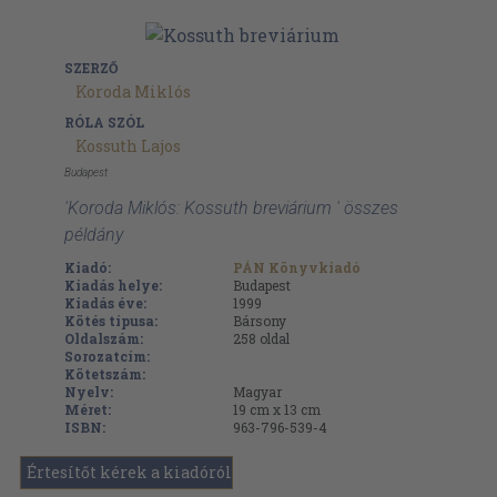
SZERZŐ
Koroda Miklós
RÓLA SZÓL
Kossuth Lajos
Budapest
'Koroda Miklós: Kossuth breviárium ' összes
példány
Kiadó:
PÁN Könyvkiadó
Kiadás helye:
Budapest
Kiadás éve:
1999
Kötés típusa:
Bársony
Oldalszám:
258
oldal
Sorozatcím:
Kötetszám:
Nyelv:
Magyar
Méret:
19 cm x 13 cm
ISBN:
963-796-539-4
Értesítőt kérek a kiadóról