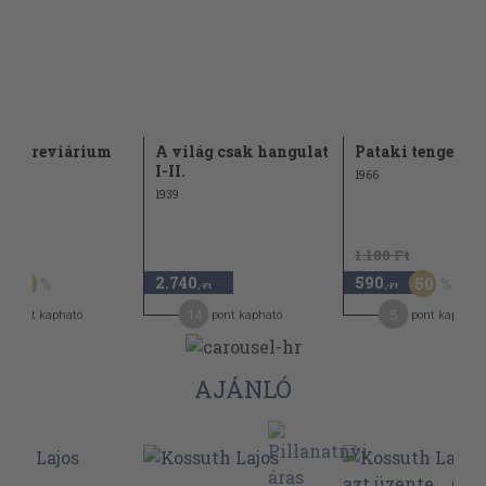
th breviárium
A világ csak hangulat
Pataki tengerés
I-II.
1966
1939
Ft
1.180 Ft
2.740
590
60
50
,-Ft
,-Ft
14
5
pont kapható
pont kapható
pont kapható
AJÁNLÓ