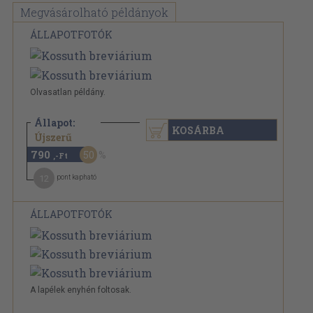
Megvásárolható példányok
ÁLLAPOTFOTÓK
Olvasatlan példány.
Állapot:
KOSÁRBA
1.580 Ft
Újszerű
790
50
,-Ft
12
pont kapható
ÁLLAPOTFOTÓK
A lapélek enyhén foltosak.