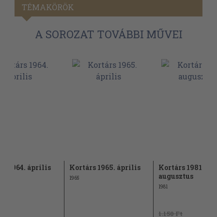
TÉMAKÖRÖK
A SOROZAT TOVÁBBI MŰVEI
rs 1964. április
Kortárs 1965. április
Kortárs 1981.
augusztus
1965
1981
1.150 Ft