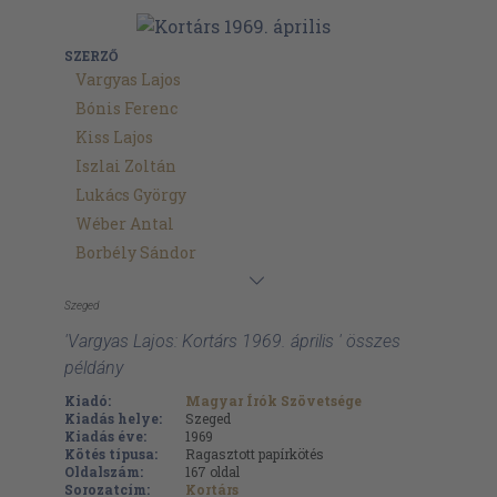
SZERZŐ
Vargyas Lajos
Bónis Ferenc
Kiss Lajos
Iszlai Zoltán
Lukács György
Wéber Antal
Borbély Sándor
Szeged
'Vargyas Lajos: Kortárs 1969. április ' összes
példány
Kiadó:
Magyar Írók Szövetsége
Kiadás helye:
Szeged
Kiadás éve:
1969
Kötés típusa:
Ragasztott papírkötés
Oldalszám:
167
oldal
Sorozatcím:
Kortárs