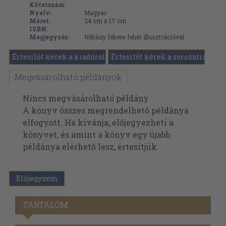
Kötetszám:
Nyelv:
Magyar
Méret:
24 cm x 17 cm
ISBN:
Megjegyzés:
Néhány fekete-fehér illusztrációval.
Értesítőt kérek a kiadóról
Értesítőt kérek a sorozatról
Megvásárolható példányok
Nincs megvásárolható példány
A könyv összes megrendelhető példánya
elfogyott. Ha kívánja, előjegyezheti a
könyvet, és amint a könyv egy újabb
példánya elérhető lesz, értesítjük.
Előjegyzem
TARTALOM