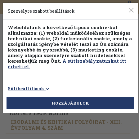
0
Toggle
Főmenü
Könyveink
navigation
Személyre szabott beállítások
Weboldalunk a következő típusú cookie-kat
alkalmazza: (1) weboldal működéséhez szükséges
technikai cookie, (2) funkcionális cookie, amely a
szolgáltatás igénybe vételét teszi az Ön számára
könnyebbé és gyorsabbá, (3) marketing cookie,
amely alapján személyre szabott hirdetésekkel
kereshetjük meg Önt.
A sütiszabályzatunkat itt
érheti el.
Sütibeállítások
Vissza az előző oldalra
Válasszon példányt
HOZZÁJÁRULOK
Kortárs 1969. április
IRODALMI ÉS KRITIKAI FOLYÓIRAT - XIII.
ÉVFOLYAM 4. SZÁM