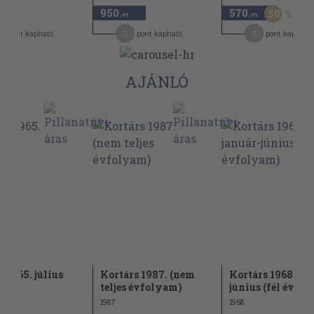
950
570
50
,-Ft
,-Ft
5
5
pont kapható
pont kapható
pont kapható
AJÁNLÓ
s 1965. július
Kortárs 1987. (nem
Kortárs 1968. ja
teljes évfolyam)
június (fél évfo
1987
1968