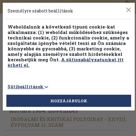
0
Toggle
Főmenü
Könyveink
navigation
Személyre szabott beállítások
Weboldalunk a következő típusú cookie-kat
alkalmazza: (1) weboldal működéséhez szükséges
technikai cookie, (2) funkcionális cookie, amely a
szolgáltatás igénybe vételét teszi az Ön számára
könnyebbé és gyorsabbá, (3) marketing cookie,
amely alapján személyre szabott hirdetésekkel
kereshetjük meg Önt.
A sütiszabályzatunkat itt
érheti el.
Sütibeállítások
Vissza az előző oldalra
Válasszon példányt
HOZZÁJÁRULOK
Kortárs 1984. november
IRODALMI ÉS KRITIKAI FOLYÓIRAT - XXVIII.
ÉVFOLYAM 11. SZÁM