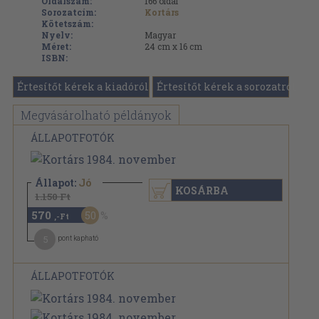
Oldalszám:
166
oldal
Sorozatcím:
Kortárs
Kötetszám:
Nyelv:
Magyar
Méret:
24 cm x 16 cm
ISBN:
Értesítőt kérek a kiadóról
Értesítőt kérek a sorozatról
Megvásárolható példányok
ÁLLAPOTFOTÓK
Állapot:
Jó
KOSÁRBA
1.150 Ft
570
50
,-Ft
5
pont kapható
ÁLLAPOTFOTÓK