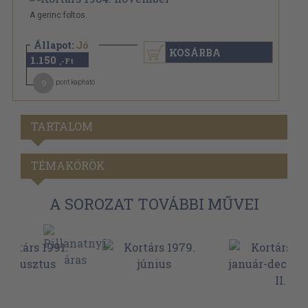
A gerinc foltos.
Állapot:
Jó
KOSÁRBA
1.150
,-Ft
9
pont kapható
TARTALOM
TÉMAKÖRÖK
A SOROZAT TOVÁBBI MŰVEI