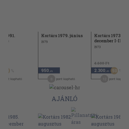
rs 1991.
Kortárs 1979. június
Kortárs 1973. ja
ztus
december I-II.
1979
1973
Ft
4.600 Ft
950
2.300
50
50
,-Ft
,-Ft
8
12
pont kapható
pont kapható
pont kapható
AJÁNLÓ