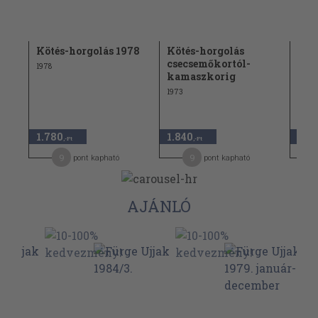
75
Kötés-horgolás 1978
Kötés-horgolás
Köt
csecsemőkortól-
1978
1985
kamaszkorig
1973
1.780
1.840
1.4
,-Ft
,-Ft
9
9
pont kapható
pont kapható
AJÁNLÓ