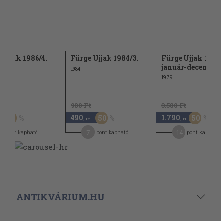
 Ujjak 1986/4.
Fürge Ujjak 1984/3.
Fürge Ujjak 1979
január-december
1984
1979
t
980 Ft
3.580 Ft
490
1.790
50
50
50
,-Ft
,-Ft
7
14
pont kapható
pont kapható
pont kapható
ANTIKVÁRIUM.HU