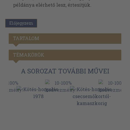
példánya elérhető lesz, értesítjük.
Előjegyzem
TARTALOM
TÉMAKÖRÖK
A SOROZAT TOVÁBBI MŰVEI