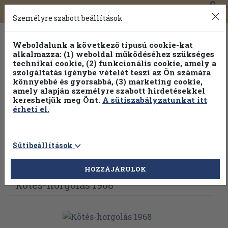
0
Toggle
Főmenü
Könyveink
navigation
Személyre szabott beállítások
Weboldalunk a következő típusú cookie-kat
alkalmazza: (1) weboldal működéséhez szükséges
technikai cookie, (2) funkcionális cookie, amely a
szolgáltatás igénybe vételét teszi az Ön számára
könnyebbé és gyorsabbá, (3) marketing cookie,
Válogasson több mint 1.000.000 kiadványunk közül
10-
amely alapján személyre szabott hirdetésekkel
100% kedvezménnyel!
kereshetjük meg Önt.
A sütiszabályzatunkat itt
érheti el.
Sütibeállítások
Vissza az előző oldalra
Válasszon példányt
HOZZÁJÁRULOK
Kötés-horgolás 1968