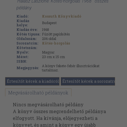
'Halász Lászlóné: Kötés-horgolás 1968 ' összes
példány
Kiadó:
Kossuth Könyvkiadó
Kiadás
Budapest
helye:
Kiadás éve:
1968
Kötés típusa:
Fűzött papírkötés
Oldalszám:
206
oldal
Sorozatcím:
Kötés-horgolás
Kötetszám:
Nyelv:
Magyar
Méret:
23 cm x 15 cm
ISBN:
A könyv fekete-fehér illusztrációkat
Megjegyzés:
tartalmaz.
Értesítőt kérek a kiadóról
Értesítőt kérek a sorozatról
Megvásárolható példányok
Nincs megvásárolható példány
A könyv összes megrendelhető példánya
elfogyott. Ha kívánja, előjegyezheti a
könyvet, és amint a könyv egy újabb