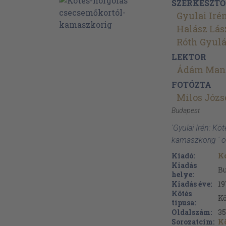
SZERKESZTŐ
Gyulai Iré
Halász Lás
Róth Gyul
LEKTOR
Ádám Man
FOTÓZTA
Milos Józs
Budapest
'Gyulai Irén: K
kamaszkorig ' 
Kiadó:
K
Kiadás
B
helye:
Kiadás éve:
19
Kötés
Kö
típusa:
Oldalszám:
3
Sorozatcím:
Kö