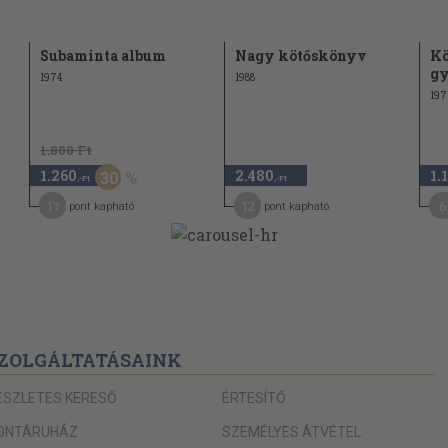
Subaminta album
Nagy kötőskönyv
Kö
gy
1974
1988
197
1.800 Ft
1.260
2.480
1.
30
,-Ft
,-Ft
11
12
6
pont kapható
pont kapható
ZOLGÁLTATÁSAINK
ÉSZLETES KERESŐ
ÉRTESÍTŐ
ONTÁRUHÁZ
SZEMÉLYES ÁTVÉTEL