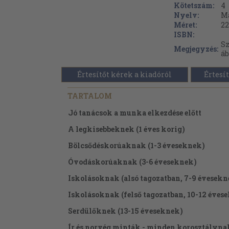
Kötetszám:
4
Nyelv:
M
Méret:
22
ISBN:
Sz
Megjegyzés:
áb
Értesítőt kérek a kiadóról
Értesít
TARTALOM
Jó tanácsok a munka elkezdése előtt
A legkisebbeknek (1 éves korig)
Bölcsődéskorúaknak (1-3 éveseknek)
Óvodáskorúaknak (3-6 éveseknek)
Iskolásoknak (alsó tagozatban, 7-9 évesekn
Iskolásoknak (felső tagozatban, 10-12 éves
Serdülőknek (13-15 éveseknek)
Ír és norvég minták - minden korosztályna