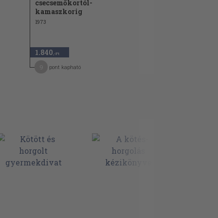
csecsemőkortól-
kamaszkorig
1973
1.840
,-Ft
9
pont kapható