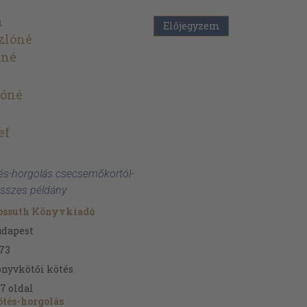
n
Előjegyzem
zlóné
áné
óné
ef
ötés-horgolás csecsemőkortól-
összes példány
ossuth Könyvkiadó
udapest
73
nyvkötői kötés
57
oldal
tés-horgolás