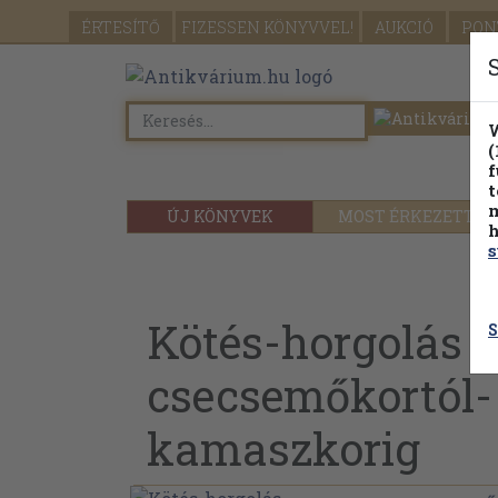
ÉRTESÍTŐ
FIZESSEN
KÖNYVVEL!
AUKCIÓ
PON
W
(
f
t
m
ÚJ KÖNYVEK
MOST ÉRKEZETT
h
s
Kötés-horgolás
S
csecsemőkortól-
kamaszkorig