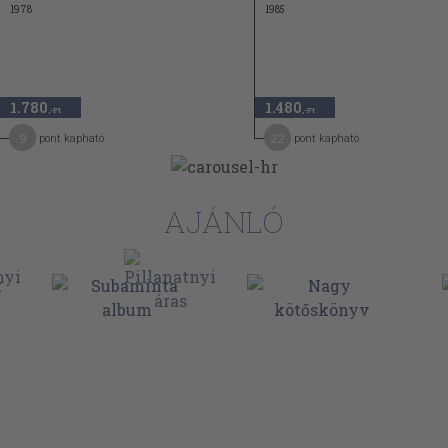
1978
1985
1.780
1.480
,-Ft
,-Ft
9
22
pont kapható
pont kapható
AJÁNLÓ