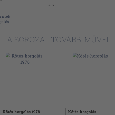
317
333
ermek
golás
A SOROZAT TOVÁBBI MŰVEI
Kötés-horgolás 1978
Kötés-horgolás