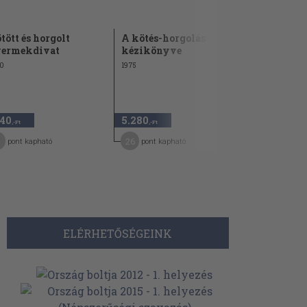
tött és horgolt
A kötés-horgolás
Aranykéz
ermekdivat
kézikönyve
kötésmin
0
1975
1987
140
5.280
1.440
,-Ft
,-Ft
,-Ft
26
22
pont kapható
pont kapható
pont kap
ELÉRHETŐSÉGEINK