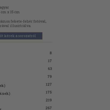
agyar
 cm x 15 cm
ámos fekete-fehér fotóval,
rával illusztrálva.
őt kérek a sorozatról
8
17
63
79
127
ek)
175
eknek)
219
267
k