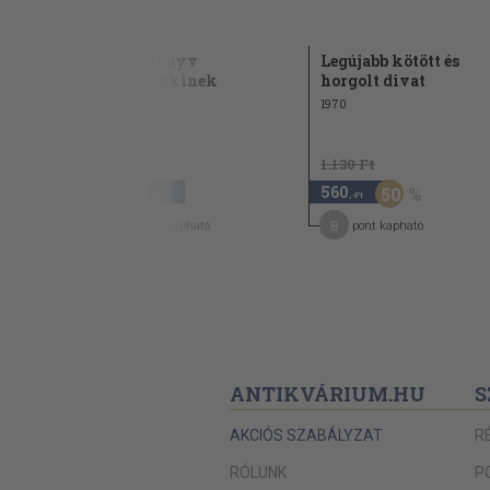
yárra,
Kötőkönyv
Legújabb kötött és
mindenkinek
horgolt divat
1970
1.130 Ft
1.280
560
50
,-Ft
,-Ft
10
8
pont kapható
pont kapható
ANTIKVÁRIUM.HU
S
AKCIÓS SZABÁLYZAT
R
RÓLUNK
P