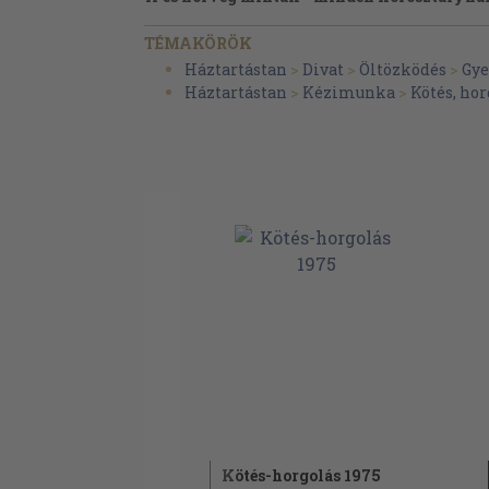
Mindenféle
TÉMAKÖRÖK
Önálló minták
Háztartástan
>
Divat
>
Öltözködés
>
Gy
Háztartástan
>
Kézimunka
>
Kötés, hor
Kötés-horgolás 1975