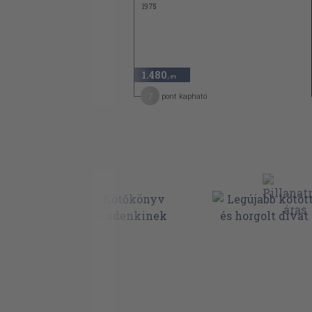
1975
1.480
,-Ft
7
pont kapható