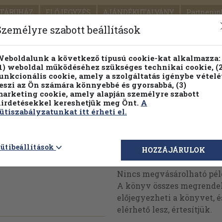
TÁRUHÁZ
ELŐJEGYZÉS
AJÁNDÉKUTALVÁNY
Partnerün
SZÁLLÍTÁS
SEGÍTSÉG
Személyre szabott beállítások
1.
Részletes kereső
Témaköri fa
eboldalunk a következő típusú cookie-kat alkalmazza:
1) weboldal működéséhez szükséges technikai cookie, (2
KIADV
unkcionális cookie, amely a szolgáltatás igénybe vételé
LEGNA
eszi az Ön számára könnyebbé és gyorsabbá, (3)
arketing cookie, amely alapján személyre szabott
PILLANATNYI ÁRAINK
FENNTARTHATÓ OLVASMÁN
irdetésekkel kereshetjük meg Önt.
A
ütiszabályzatunkat itt érheti el.
ütibeállítások
Megvásárolható 
HOZZÁJÁRULOK
Nincs megvásárolható pé
A könyv összes megrendelh
előjegyezheti a könyvet, 
elérhető lesz, értesítjük.