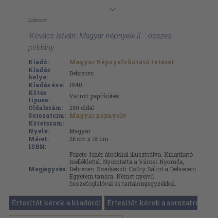
Debrecen
'Kovács István: Magyar népnyelv II. ' összes
példány
Kiadó:
Magyar Népnyelvkutató Intézet
Kiadás
Debrecen
helye:
Kiadás éve:
1940
Kötés
Varrott papírkötés
típusa:
Oldalszám:
290
oldal
Sorozatcím:
Magyar népnyelv
Kötetszám:
Nyelv:
Magyar
Méret:
26 cm x 18 cm
ISBN:
Fekete-fehér ábrákkal illusztrálva. Kihajtható
melléklettel. Nyomtatta a Városi Nyomda,
Megjegyzés:
Debrecen. Szerkeszti: Csűry Bálint a Debreceni
Egyetem tanára. Német nyelvű
összefoglalóval és tartalomjegyzékkel.
Értesítőt kérek a kiadóról
Értesítőt kérek a sorozatról