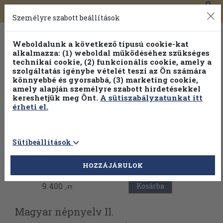
0
Toggle
Főmenü
Könyveink
navigation
Személyre szabott beállítások
Weboldalunk a következő típusú cookie-kat
alkalmazza: (1) weboldal működéséhez szükséges
technikai cookie, (2) funkcionális cookie, amely a
szolgáltatás igénybe vételét teszi az Ön számára
könnyebbé és gyorsabbá, (3) marketing cookie,
Válogasson több mint 30 000 kötet közül
amely alapján személyre szabott hirdetésekkel
Hobbi témakörökben
20% kedvezménnyel!
kereshetjük meg Önt.
A sütiszabályzatunkat itt
érheti el.
Sütibeállítások
Vissza az előző oldalra
HOZZÁJÁRULOK
9.400
Kosárba
,-Ft
Magyar népnyelv II.