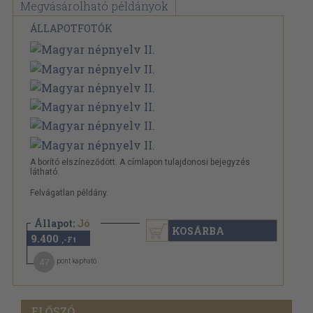
Megvásárolható példányok
ÁLLAPOTFOTÓK
A borító elszíneződött. A címlapon tulajdonosi bejegyzés
látható.
Felvágatlan példány.
Állapot:
Jó
KOSÁRBA
9.400
,-Ft
47
pont kapható
ELŐSZÓ