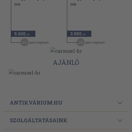
1940
1949
9.400
3.980
,-Ft
,-Ft
47
20
pont kapható
pont kapható
AJÁNLÓ
ANTIKVÁRIUM.HU
SZOLGÁLTATÁSAINK