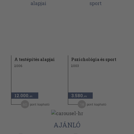
A testépítés alapjai
Pszichológia és sport
2006
2003
12.000
3.580
,-Ft
,-Ft
60
18
pont kapható
pont kapható
AJÁNLÓ