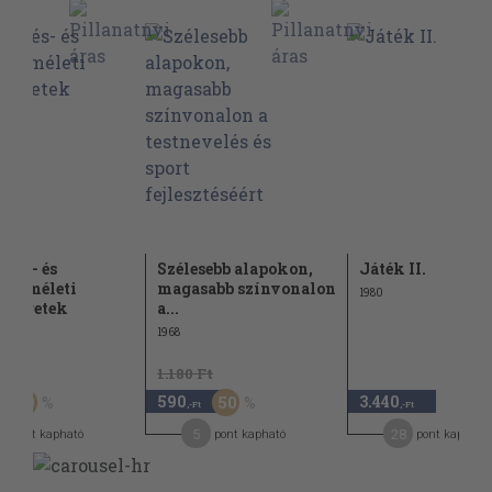
ezés- és
Szélesebb alapokon,
Játék II.
éselméleti
magasabb színvonalon
1980
smeretek
a...
1968
t
1.180 Ft
590
3.440
50
50
,-Ft
,-Ft
5
28
pont kapható
pont kapható
pont kapható