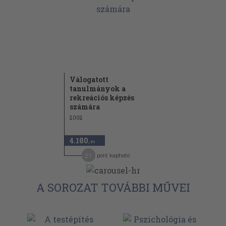
Válogatott
tanulmányok a
rekreációs képzés
számára
2002
4.180
,-Ft
21
pont kapható
A SOROZAT TOVÁBBI MŰVEI