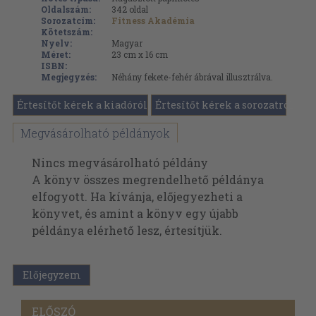
Oldalszám:
342
oldal
Sorozatcím:
Fitness Akadémia
Kötetszám:
Nyelv:
Magyar
Méret:
23 cm x 16 cm
ISBN:
Megjegyzés:
Néhány fekete-fehér ábrával illusztrálva.
Értesítőt kérek a kiadóról
Értesítőt kérek a sorozatról
Megvásárolható példányok
Nincs megvásárolható példány
A könyv összes megrendelhető példánya
elfogyott. Ha kívánja, előjegyezheti a
könyvet, és amint a könyv egy újabb
példánya elérhető lesz, értesítjük.
Előjegyzem
ELŐSZÓ