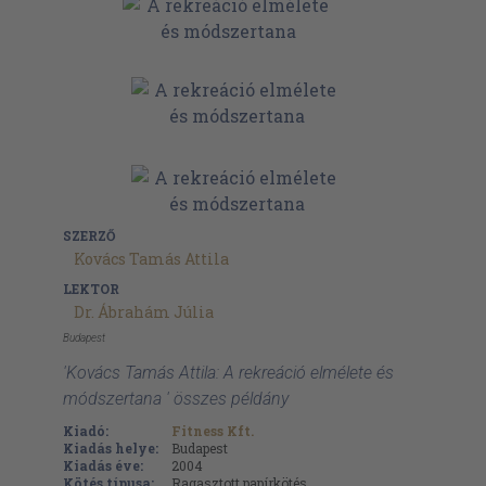
SZERZŐ
Kovács Tamás Attila
LEKTOR
Dr. Ábrahám Júlia
Budapest
'Kovács Tamás Attila: A rekreáció elmélete és
módszertana ' összes példány
Kiadó:
Fitness Kft.
Kiadás helye:
Budapest
Kiadás éve:
2004
Kötés típusa:
Ragasztott papírkötés