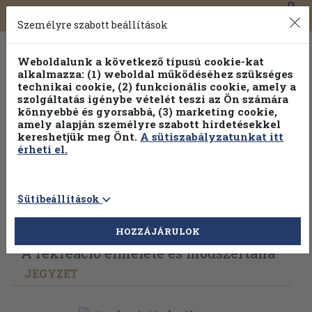
0
Toggle
Főmenü
Könyveink
navigation
Személyre szabott beállítások
Weboldalunk a következő típusú cookie-kat
alkalmazza: (1) weboldal működéséhez szükséges
technikai cookie, (2) funkcionális cookie, amely a
szolgáltatás igénybe vételét teszi az Ön számára
könnyebbé és gyorsabbá, (3) marketing cookie,
Válogasson több mint 30 000 kötet közül
amely alapján személyre szabott hirdetésekkel
Hobbi témakörökben
20% kedvezménnyel!
kereshetjük meg Önt.
A sütiszabályzatunkat itt
érheti el.
Sütibeállítások
Vissza az előző oldalra
Válasszon példányt
HOZZÁJÁRULOK
A rekreáció elmélete és módszertana
JEGYZET