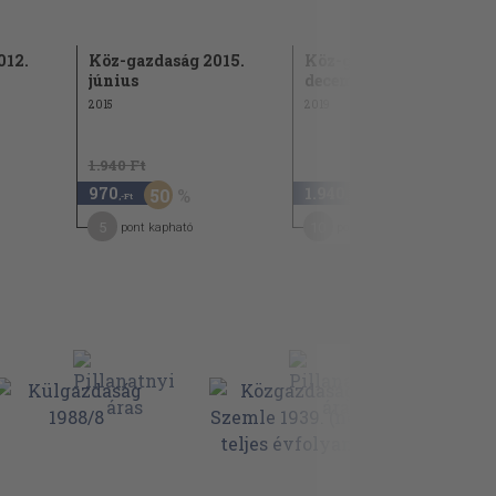
012.
Köz-gazdaság 2015.
Köz-gazdaság 2019.
június
december
2015
2019
1.940 Ft
970
1.940
50
,-Ft
,-Ft
5
10
pont kapható
pont kapható