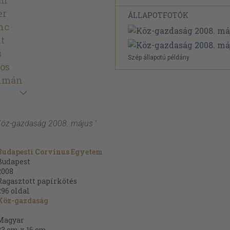
án
er
ÁLLAPOTFOTÓK
nc
t
s
Szép állapotú példány
os
álmán
 Köz-gazdaság 2008. május '
Budapesti Corvinus Egyetem
Budapest
2008
Ragasztott papírkötés
296
oldal
Köz-gazdaság
Magyar
23 cm x 16 cm