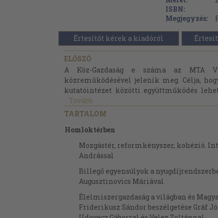
ISBN:
Megjegyzés:
Értesítőt kérek a kiadóról
Értesít
ELŐSZÓ
A Köz-Gazdaság e száma az MTA Vilá
közreműködésével jelenik meg. Célja, hog
kutatóintézet közötti együttműködés lehet
Tovább
TARTALOM
Homloktérben
Mozgástér, reformkényszer, kohézió. Int
Andrással
Billegő egyensúlyok a nyugdíjrendszerbe
Augusztinovics Máriával
Élelmiszergazdaság a világban és Magy
Friderikusz Sándor beszélgetése Gráf Jó
Udovecz Gáborral és Velez Zoltánnal