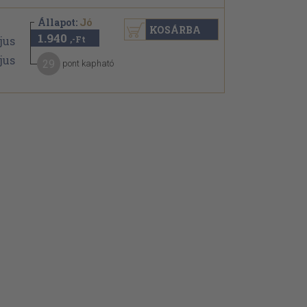
Állapot:
Jó
KOSÁRBA
1.940
,-Ft
29
pont kapható