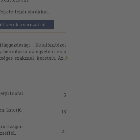
Fekete-fehér ábrákkal.
őt kérek a sorozatról
ggazdasági Kutatóintézet
y bemutassa az egyetem és a
séges szakmai kereteit. Az...
erjú Inotai
5
n. Interjú
15
arországon.
21
zseffel,