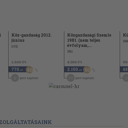
 Zsófia)
nger István
190
)
ci reformjának
i
Köz-gazdaság 2012.
Közgazdasági Szemle
Kü
193
június
1981. (nem teljes
198
évfolyam,...
2012
aboni stratégia
1981
209
-
1.940 Ft
4.300 Ft
96
770
2.150
48
60
50
k
,-Ft
,-Ft
223
6
11
2
pont kapható
pont kapható
241
odalomból
Bengtsson: A
két
249
esztül
ZOLGÁLTATÁSAINK