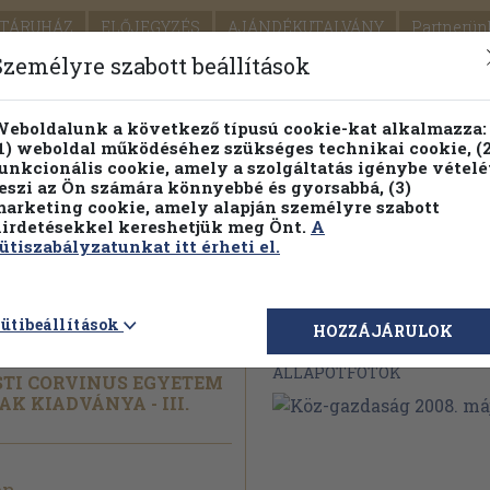
TÁRUHÁZ
ELŐJEGYZÉS
AJÁNDÉKUTALVÁNY
Partnerün
SZÁLLÍTÁS
SEGÍTSÉG
Személyre szabott beállítások
1.
Részletes kereső
Témaköri fa
eboldalunk a következő típusú cookie-kat alkalmazza:
1) weboldal működéséhez szükséges technikai cookie, (2
KIADV
unkcionális cookie, amely a szolgáltatás igénybe vételé
LEGNA
eszi az Ön számára könnyebbé és gyorsabbá, (3)
arketing cookie, amely alapján személyre szabott
PILLANATNYI ÁRAINK
FENNTARTHATÓ OLVASMÁN
irdetésekkel kereshetjük meg Önt.
A
ütiszabályzatunkat itt érheti el.
08. május
ütibeállítások
Megvásárolható 
HOZZÁJÁRULOK
ÁLLAPOTFOTÓK
STI CORVINUS EGYETEM
 KIADVÁNYA - III.