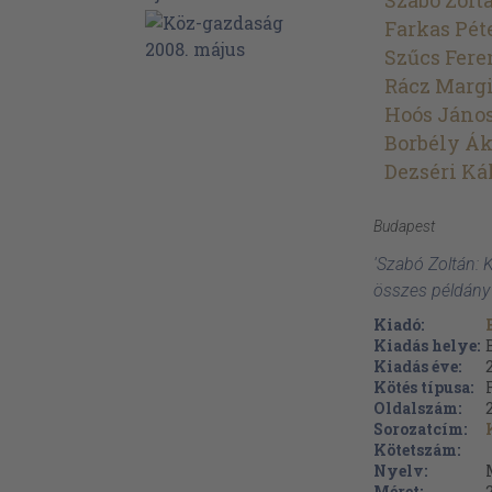
Szabó Zolt
Farkas Pét
Szűcs Fere
Rácz Margi
Hoós Jáno
Borbély Ák
Dezséri K
Budapest
'Szabó Zoltán:
összes példány
Kiadó:
Kiadás helye:
Kiadás éve:
Kötés típusa:
Oldalszám:
Sorozatcím:
Kötetszám:
Nyelv:
Méret: