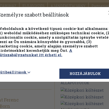
TÁRUHÁZ
ELŐJEGYZÉS
AJÁNDÉKUTALVÁNY
Partnerün
SZÁLLÍTÁS
SEGÍTSÉG
Személyre szabott beállítások
Részletes kereső
Témaköri fa
eboldalunk a következő típusú cookie-kat alkalmazza:
1) weboldal működéséhez szükséges technikai cookie, (2
Vál
unkcionális cookie, amely a szolgáltatás igénybe vételé
eszi az Ön számára könnyebbé és gyorsabbá, (3)
arketing cookie, amely alapján személyre szabott
PILLANATNYI ÁRAINK
FENNTARTHATÓ OLVASMÁN
irdetésekkel kereshetjük meg Önt.
A
ütiszabályzatunkat itt érheti el.
zet
ütibeállítások
Megvásárolható 
HOZZÁJÁRULOK
ÁLLAPOTFOTÓK
nt Ferenc
 Born