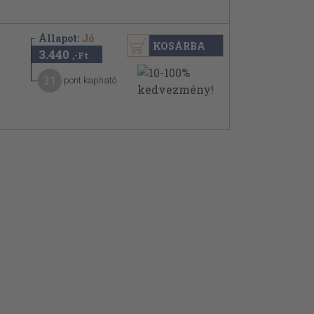
Állapot:
Jó
KOSÁRBA
3.440
,-Ft
31
pont kapható