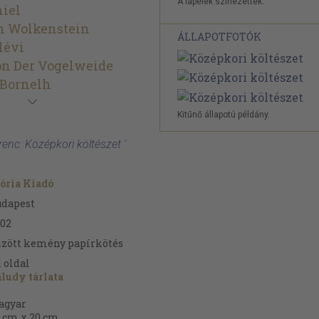
A lapélek színezettek.
iel
n Wolkenstein
ÁLLAPOTFOTÓK
lévi
on Der Vogelweide
 Bornelh
Kitűnő állapotú példány.
renc: Középkori költészet '
ória Kiadó
udapest
02
zött kemény papírkötés
1
oldal
ludy tárlata
agyar
 cm x 20 cm