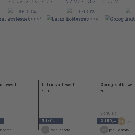
19
26
28
30
30
öltészet
Latin költészet
Görög költészet
32
2001
2001
32
32
3.440 Ft
34
3.440
2.400
30
,-Ft
,-Ft
34
28
22
kapható
pont kapható
pont kapható
34