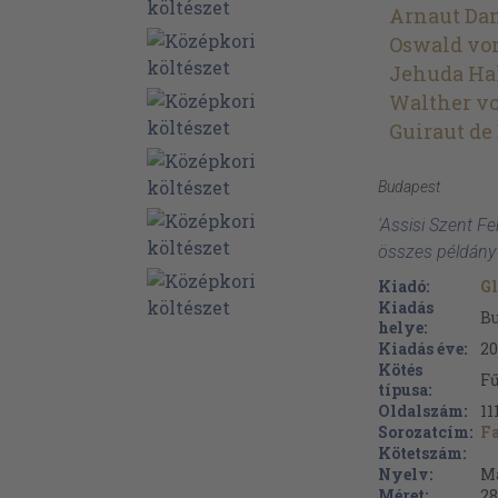
Arnaut Dan
Oswald vo
Jehuda Ha
Walther v
Guiraut de
Budapest
'Assisi Szent Fe
összes példány
Kiadó:
Gl
Kiadás
B
helye:
Kiadás éve:
20
Kötés
Fű
típusa:
Oldalszám:
11
Sorozatcím:
Fa
Kötetszám:
Nyelv:
M
Méret:
28