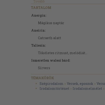
Tovább
TARTALOM
Anergin:
Mágikus naptár
Aneirin:
Catraeth alatt
Taliesin:
Tökéletes ritmust, melódiát...
Ismeretlen walesi bárd:
Sírvers
Sedulius Scotus:
TÉMAKÖRÖK
Tanítok, írok, olvasok...
Szépirodalom
>
Versek, eposzok
>
Vers
Irodalomtörténet
>
Irodalomelmélet
Gottschalk, az eretnek:
Ének a száműzetésről