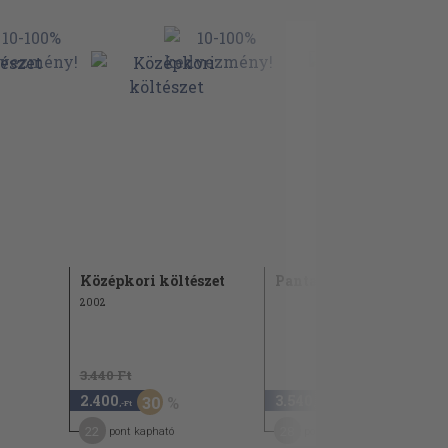
Középkori költészet
Pantagruel
2002
3.440 Ft
2.400
3.540
30
,-Ft
,-Ft
22
28
pont kapható
pont kapható