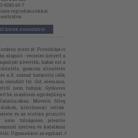
3-9283-65-7
ínes reprodukciókkal
lusztrálva.
őt kérek a sorozatról
tozáson ment át. Prozódiája is
n alapuló - verselés helyett a
ngsúlyát követték, habár ezt a
ülönféle, gyakran ellentétes
 és a X. század határolta idők
 csendült fel. Gót, alemann,
szetről nem tudunk. Gyökeres
zett be, majdnem egyidejűleg a
atalóniában. Művelői főleg
diákok, klerikusok) voltak.
sérete és az erotika primitív
 nem túlságosan jelentős
ovanszál nyelven és katalánul
öltői. Ugyanekkor az egyházi...