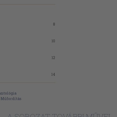
8
10
12
14
14
antológia
>
Műfordítás
16
A SOROZAT TOVÁBBI MŰVEI