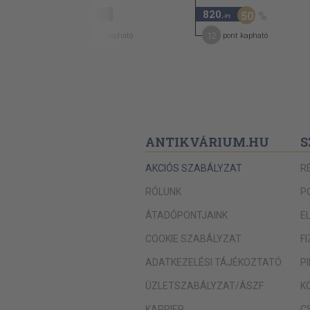
Ismeretlen walesi bárd:
980
820
50
,-Ft
,-Ft
Sírvers
5
12
pont kapható
pont kapható
IX. Vilmos, Aquitánia hercege:
Barátaim...
Az évszak egyre édesebb lesz...
Bernart de Ventadorn:
Nem csoda, hogy szebb verset írok...
ANTIKVÁRIUM.HU
S
Bertran de Born:
AKCIÓS SZABÁLYZAT
R
Sirventes-t írok most a két királyról...
RÓLUNK
P
Guiraut de Bornelh:
ÁTADÓPONTJAINK
E
Dicső Király, világosság, fénytenger...
COOKIE SZABÁLYZAT
F
Arnaut Daniel:
ADATKEZELÉSI TÁJÉKOZTATÓ
P
E szép, édes dallamra...
ÜZLETSZABÁLYZAT/ÁSZF
K
Ismeretlen Minnesänger:
KARRIER
C