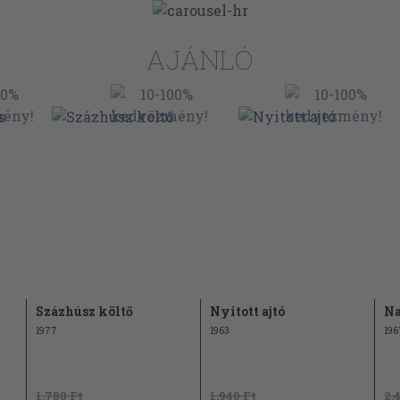
AJÁNLÓ
36
38
38
40
42
Százhúsz költő
Nyitott ajtó
Na
46
1977
1963
196
48
1.780 Ft
1.940 Ft
2.