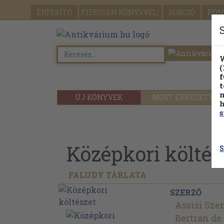
ÉRTESÍTŐ
FIZESSEN
KÖNYVVEL!
AUKCIÓ
PON
W
(
f
t
m
ÚJ KÖNYVEK
MOST ÉRKEZETT
h
s
Középkori költés
S
FALUDY TÁRLATA
SZERZŐ
Assisi Sze
Bertran de