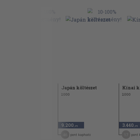
Ó-Breton templomének
A Paradicsom
?II. Róbert, francia király:
Veni sancte spiritus
Ismeretlen latin költő:
Vénusz istenasszony...
Smuel Hánnágid:
Fellegvár romjain
A háború
Limerickek
Japán költészet
Kínai k
Fogyó hold
2001
2000
2000
A pogrom vezetője
Nem menekülhetsz
A mester
4.240
9.200
3.440
,-Ft
,-Ft
,-Ft
Életemet adom a gazelláért
34
46
17
pont kapható
pont kapható
pont 