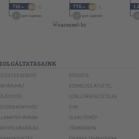
710
770
1.
60
60
,-Ft
,-Ft
48
11
12
1
pont kapható
pont kapható
50
52
54
ZOLGÁLTATÁSAINK
ÉSZLETES KERESŐ
ÉRTESÍTŐ
56
ONTÁRUHÁZ
SZEMÉLYES ÁTVÉTEL
LŐJEGYZÉS
SZÁLLÍTÁSI FELTÉTELEK
58
IZESSEN KÖNYVVEL!
GYIK
ILLANATNYI ÁRAINK
OLDALTÉRKÉP
60
ÖNYVFELVÁSÁRLÁS
TÉMAKÖRI FA
62
SOMAGKÖVETÉS
ÉRDEKES TÉMAKÖREINK