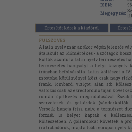
ISBN:
96
Sz
Megjegyzés:
il
Értesítőt kérek a kiadóról
Értesít
FÜLSZÖVEG
A latin nyelv már az ókor végén jelentős vál
átalakult az időmértékes - a szótagok hosszá
költők azontúl a latin nyelv természetes ha
természetes hangsúlyt a helyi köznyelv k
irányban befolyásolta. Latin költészet a IV.
mostoha körülményei közt csak nagy ritkán
frank, lombard, vizigót, alán stb. költé
változás csak az ezredforduló táján követke
román építkezés megindulásával Észak-K
szerzetesek és goliárdok (vándorköltők, 
Verseik hangja friss, naiv; a természet dic
formái is helyet kaptak e kellemes,
költészetben. A goliárdokat követték a pr
író trubadúrok, majd a többi európai nyelv k