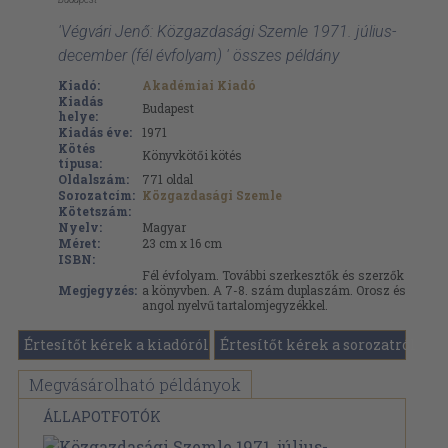
'Végvári Jenő: Közgazdasági Szemle 1971. július-
december (fél évfolyam) ' összes példány
Kiadó:
Akadémiai Kiadó
Kiadás
Budapest
helye:
Kiadás éve:
1971
Kötés
Könyvkötői kötés
típusa:
Oldalszám:
771
oldal
Sorozatcím:
Közgazdasági Szemle
Kötetszám:
Nyelv:
Magyar
Méret:
23 cm x 16 cm
ISBN:
Fél évfolyam. További szerkesztők és szerzők
Megjegyzés:
a könyvben. A 7-8. szám duplaszám. Orosz és
angol nyelvű tartalomjegyzékkel.
Értesítőt kérek a kiadóról
Értesítőt kérek a sorozatról
Megvásárolható példányok
ÁLLAPOTFOTÓK