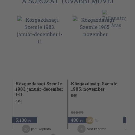
A SOROZAT TOVÁBBI MŰVEI
y és
Közgazdasági Szemle
Közgazdasági Szemle
Köz
1983. január-december
1985. november
1966
I-II.
1985
1966
1983
960 Ft
960 
5.100
480
480
50
,-Ft
,-Ft
26
4
pont kapható
pont kapható