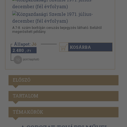
A 7-8. szám borítóján ceruzás bejegyzés látható. Belülről
megerősített példány.
Állapot:
Jó
KOSÁRBA
2.480
,-Ft
12
pont kapható
ELŐSZÓ
TARTALOM
TÉMAKÖRÖK