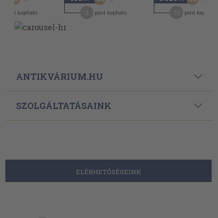
2
2
10
pont kapható
pont kapható
pont kapható
ANTIKVÁRIUM.HU
SZOLGÁLTATÁSAINK
ELÉRHETŐSÉGEINK