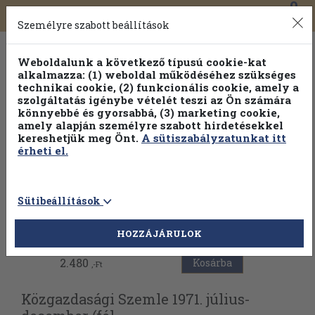
0
Toggle
Főmenü
Könyveink
navigation
Személyre szabott beállítások
Weboldalunk a következő típusú cookie-kat
alkalmazza: (1) weboldal működéséhez szükséges
technikai cookie, (2) funkcionális cookie, amely a
szolgáltatás igénybe vételét teszi az Ön számára
könnyebbé és gyorsabbá, (3) marketing cookie,
amely alapján személyre szabott hirdetésekkel
kereshetjük meg Önt.
A sütiszabályzatunkat itt
érheti el.
Sütibeállítások
Vissza az előző oldalra
HOZZÁJÁRULOK
2.480
Kosárba
,-Ft
Közgazdasági Szemle 1971. július-