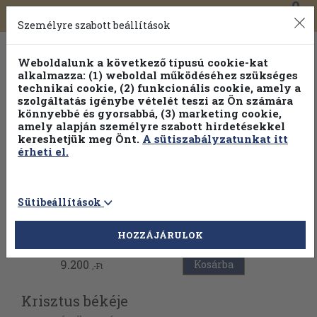
0
Toggle
Főmenü
Könyveink
navigation
Személyre szabott beállítások
Weboldalunk a következő típusú cookie-kat
alkalmazza: (1) weboldal működéséhez szükséges
technikai cookie, (2) funkcionális cookie, amely a
szolgáltatás igénybe vételét teszi az Ön számára
könnyebbé és gyorsabbá, (3) marketing cookie,
amely alapján személyre szabott hirdetésekkel
kereshetjük meg Önt.
A sütiszabályzatunkat itt
érheti el.
Sütibeállítások
Vissza az előző oldalra
HOZZÁJÁRULOK
9.200
Kosárba
,-Ft
Krisztus békéje