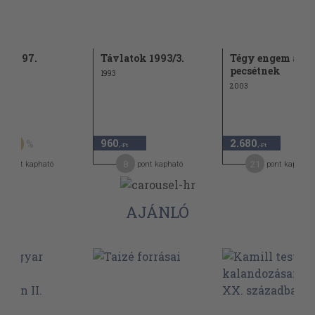
ia 1997.
Távlatok 1993/3.
Tégy engem a sz
mber
pecsétnek
1993
2003
t
960
2.680
60
,-Ft
,-Ft
8
21
pont kapható
pont kapható
pont kapható
AJÁNLÓ