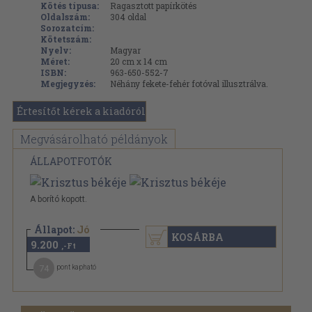
Kötés típusa:
Ragasztott papírkötés
Oldalszám:
304
oldal
Sorozatcím:
Kötetszám:
Nyelv:
Magyar
Méret:
20 cm x 14 cm
ISBN:
963-650-552-7
Megjegyzés:
Néhány fekete-fehér fotóval illusztrálva.
Értesítőt kérek a kiadóról
Megvásárolható példányok
ÁLLAPOTFOTÓK
A borító kopott.
Állapot:
Jó
KOSÁRBA
9.200
,-Ft
74
pont kapható