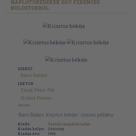
NAPLÓTÖREDÉKEK EGY FERENCES
KOLOSTORBÓL
SZERZŐ
Barsi Balázs
LEKTOR
Telek Péter-Pál
Hidász Ferenc
Szécsény
'Barsi Balázs: Krisztus békéje ' összes példány
Kiadó:
Szerzői magánkiadás
Kiadás helye:
Szécsény
Kiadás éve:
1996