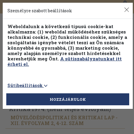
0
Toggle
Főmenü
Könyveink
navigation
Személyre szabott beállítások
Weboldalunk a következő típusú cookie-kat
alkalmazza: (1) weboldal működéséhez szükséges
technikai cookie, (2) funkcionális cookie, amely a
szolgáltatás igénybe vételét teszi az Ön számára
könnyebbé és gyorsabbá, (3) marketing cookie,
Válogasson több mint 30 000 kötet közül
amely alapján személyre szabott hirdetésekkel
Hobbi témakörökben
20% kedvezménnyel!
kereshetjük meg Önt.
A sütiszabályzatunkat itt
érheti el.
Sütibeállítások
Vissza az előző oldalra
Válasszon példányt
HOZZÁJÁRULOK
Kritika 1974. (nem teljes évfolyam)
MŰVELŐDÉSPOLITIKAI ÉS KRITIKAI LAP -
XII. ÉVFOLYAM 2, 4-12. SZÁM