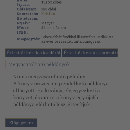
Kötés
Tűzött kötés
típusa:
Oldalszám:
380
oldal
Sorozatcím:
Kritika
Kötetszám:
Nyelv:
Magyar
Méret:
34 cm x 24 cm
ISBN:
Fekete-fehér fotókkal illusztrálva. Melléklete
Megjegyzés:
az éves összesített tartalomjegyzék.
Értesítőt kérek a kiadóról
Értesítőt kérek a sorozatról
Megvásárolható példányok
Nincs megvásárolható példány
A könyv összes megrendelhető példánya
elfogyott. Ha kívánja, előjegyezheti a
könyvet, és amint a könyv egy újabb
példánya elérhető lesz, értesítjük.
Előjegyzem