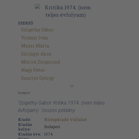
SZERZŐ
Szigethy Gábor
Vitányi Iván
Mezei Márta
Szilágyi Ákos
Móricz Zsigmond
Nagy Péter
Somlyó György
Budapest
'Szigethy Gábor: Kritika 1974. (nem teljes
évfolyam) ' összes példány
Kiadó:
Hírlapkiadó Vállalat
Kiadás
Budapest
helye:
Kiadás éve:
1974