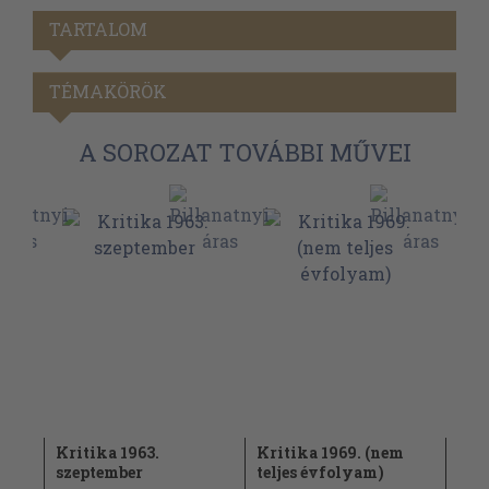
TARTALOM
TÉMAKÖRÖK
A SOROZAT TOVÁBBI MŰVEI
lis
Kritika 1963.
Kritika 1969. (nem
Kri
szeptember
teljes évfolyam)
nov