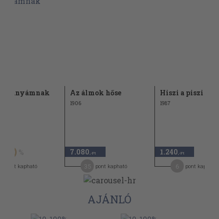
dék anyámnak
Az álmok hőse
Hiszi a piszi
1906
1987
t
7.080
1.240
50
,-Ft
,-Ft
35
6
pont kapható
pont kapható
pont kapható
AJÁNLÓ