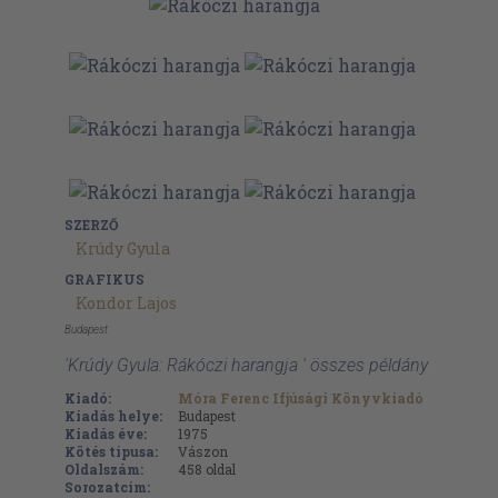
SZERZŐ
Krúdy Gyula
GRAFIKUS
Kondor Lajos
Budapest
'Krúdy Gyula: Rákóczi harangja ' összes példány
Kiadó:
Móra Ferenc Ifjúsági Könyvkiadó
Kiadás helye:
Budapest
Kiadás éve:
1975
Kötés típusa:
Vászon
Oldalszám:
458
oldal
Sorozatcím: