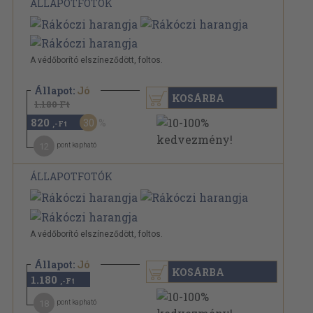
ÁLLAPOTFOTÓK
A védőborító elszíneződött, foltos.
Állapot:
Jó
KOSÁRBA
1.180 Ft
820
30
,-Ft
12
pont kapható
ÁLLAPOTFOTÓK
A védőborító elszíneződött, foltos.
Állapot:
Jó
KOSÁRBA
1.180
,-Ft
18
pont kapható