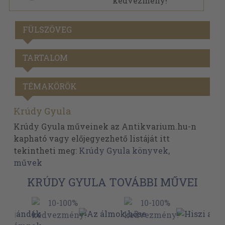
FÜLSZÖVEG
TARTALOM
TÉMAKÖRÖK
Krúdy Gyula
Krúdy Gyula műveinek az Antikvarium.hu-n
kapható vagy előjegyezhető listáját itt
tekintheti meg:
Krúdy Gyula könyvek,
művek
KRÚDY GYULA TOVÁBBI MŰVEI