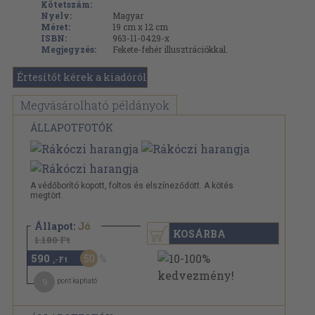
Kötetszám:
Nyelv:
Magyar
Méret:
19 cm x 12 cm
ISBN:
963-11-0429-x
Megjegyzés:
Fekete-fehér illusztrációkkal.
Értesítőt kérek a kiadóról
Megvásárolható példányok
ÁLLAPOTFOTÓK
A védőborító kopott, foltos és elszíneződött. A kötés
megtört.
Állapot:
Jó
KOSÁRBA
1.180 Ft
590
50
,-Ft
9
pont kapható