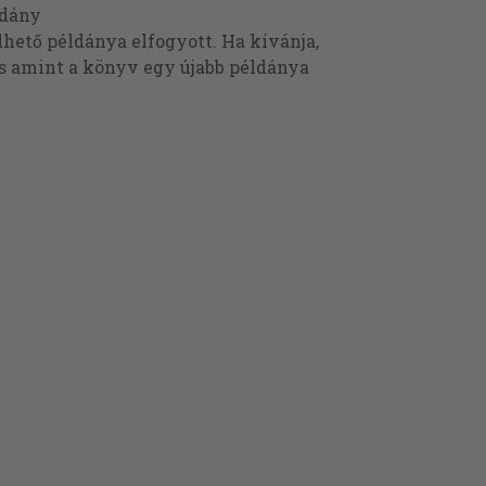
ldány
ető példánya elfogyott. Ha kívánja,
és amint a könyv egy újabb példánya