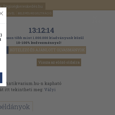
k: Régiségkereskedés.hu
A kosaram
HÍRLEVÉL
BELÉPÉS/REGISZTRÁCIÓ
MÉG
0
5000
Ft
13:12:13
)
ogasson több mint 1.000.000 kiadványunk közül
t
10-100% kedvezménnyel!
YOK
KÖTELEZŐ ÉS AJÁNLOTT OLVASMÁNYOK
Vissza az előző oldalra
 az Antikvarium.hu-n kapható
át itt tekintheti meg:
Vályi
példányok