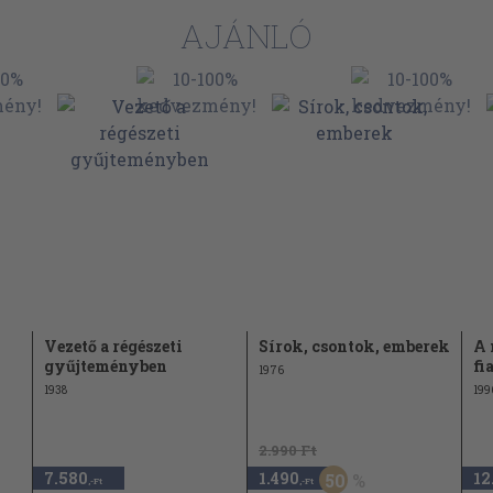
AJÁNLÓ
Vezető a régészeti
Sírok, csontok, emberek
A 
gyűjteményben
fi
1976
1938
199
2.990 Ft
7.580
1.490
12
50
,-Ft
,-Ft