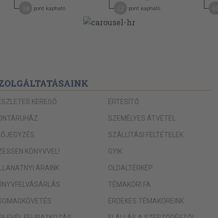
38
22
6
pont kapható
pont kapható
ZOLGÁLTATÁSAINK
ÉSZLETES KERESŐ
ÉRTESÍTŐ
ONTÁRUHÁZ
SZEMÉLYES ÁTVÉTEL
LŐJEGYZÉS
SZÁLLÍTÁSI FELTÉTELEK
IZESSEN KÖNYVVEL!
GYIK
ILLANATNYI ÁRAINK
OLDALTÉRKÉP
ÖNYVFELVÁSÁRLÁS
TÉMAKÖRI FA
SOMAGKÖVETÉS
ÉRDEKES TÉMAKÖREINK
ÍRLEVÉL FELIRATKOZÁS
ELÁLLÁS A SZERZŐDÉSTŐL