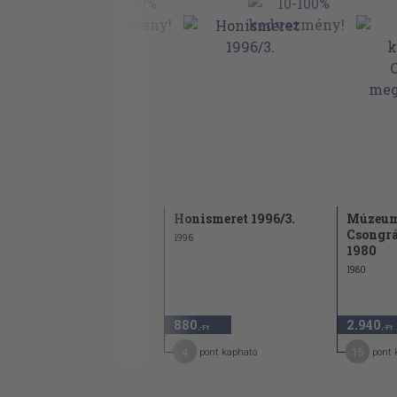
Legendák földjén
Honismeret 1996/3.
Múzeum
Csongr
2005
1996
1980
1980
5.080
880
2.940
,-Ft
,-Ft
,-Ft
25
4
15
pont kapható
pont kapható
pont 