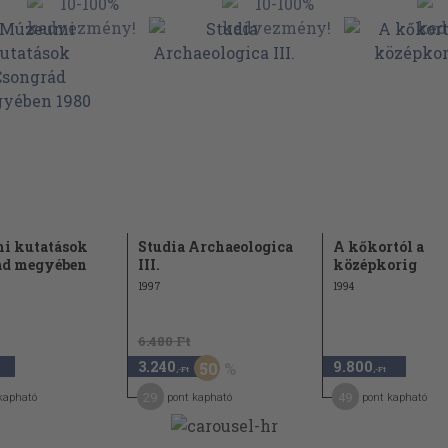
i kutatások
Studia Archaeologica
A kőkortól a
ád megyében
III.
középkorig
1997
1994
6.480 Ft
3.240
9.800
50
,-Ft
,-Ft
29
49
kapható
pont kapható
pont kapható