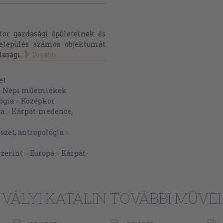
tor gazdasági épületeinek és
település számos objektumát
asági...
Tovább
et
>
Népi műemlékek
ógia
>
Középkor
pa
>
Kárpát-medence,
szet, antropológia
>
zerint
>
Európa
>
Kárpát-
VÁLYI KATALIN TOVÁBBI MŰVEI