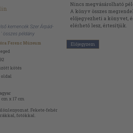
Nincs megvásárolható pé
lin
A könyv összes megrendelh
előjegyezheti a könyvet, 
elérhető lesz, értesítjük.
 Külső kemencék Szer Árpád-
n ' összes példány
óra Ferenc Múzeum
Előjegyzem
zeged
92
zött kötés
oldal
agyar
 cm x 17 cm
lönlenyomat. Fekete-fehér
rákkal, fotókkal.