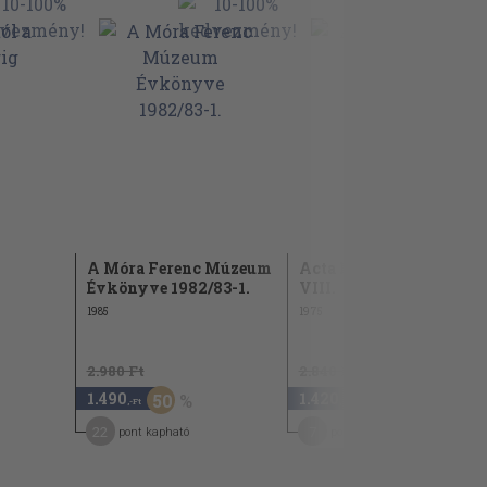
A Móra Ferenc Múzeum
Acta Iuvenum Tomus
Évkönyve 1982/83-1.
VIII.
1985
1975
2.980 Ft
2.840 Ft
1.490
1.420
50
50
,-Ft
,-Ft
22
7
pont kapható
pont kapható