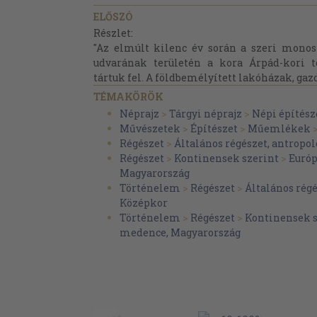
ELŐSZÓ
Részlet:
"Az elmúlt kilenc év során a szeri monos
udvarának területén a kora Árpád-kori 
tártuk fel. A földbemélyített lakóházak, gazd
TÉMAKÖRÖK
Néprajz
>
Tárgyi néprajz
>
Népi építész
Művészetek
>
Építészet
>
Műemlékek
Régészet
>
Általános régészet, antropol
Régészet
>
Kontinensek szerint
>
Euró
Magyarország
Történelem
>
Régészet
>
Általános régé
Középkor
Történelem
>
Régészet
>
Kontinensek s
medence, Magyarország