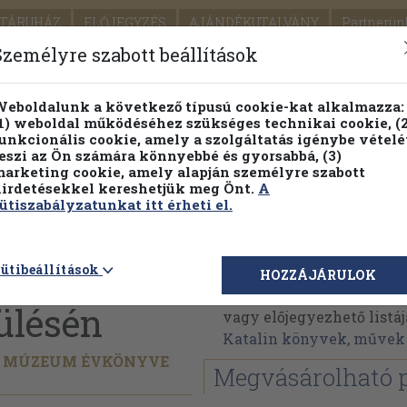
TÁRUHÁZ
ELŐJEGYZÉS
AJÁNDÉKUTALVÁNY
Partnerün
SZÁLLÍTÁS
SEGÍTSÉG
Személyre szabott beállítások
Részletes kereső
Témaköri fa
eboldalunk a következő típusú cookie-kat alkalmazza:
1) weboldal működéséhez szükséges technikai cookie, (2
Vál
unkcionális cookie, amely a szolgáltatás igénybe vételé
eszi az Ön számára könnyebbé és gyorsabbá, (3)
arketing cookie, amely alapján személyre szabott
PILLANATNYI ÁRAINK
FENNTARTHATÓ OLVASMÁN
irdetésekkel kereshetjük meg Önt.
A
ütiszabályzatunkat itt érheti el.
 Szer
Vályi Katalin
ütibeállítások
HOZZÁJÁRULOK
Vályi Katalin műveinek
ülésén
vagy előjegyezhető listáj
Katalin könyvek, művek
C MÚZEUM ÉVKÖNYVE
Megvásárolható 