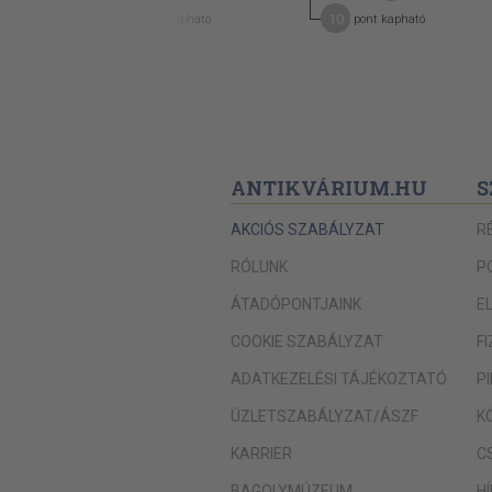
4
10
pont kapható
pont kapható
ANTIKVÁRIUM.HU
S
AKCIÓS SZABÁLYZAT
R
RÓLUNK
P
ÁTADÓPONTJAINK
E
COOKIE SZABÁLYZAT
F
ADATKEZELÉSI TÁJÉKOZTATÓ
P
ÜZLETSZABÁLYZAT/ÁSZF
K
KARRIER
C
BAGOLYMÚZEUM
H