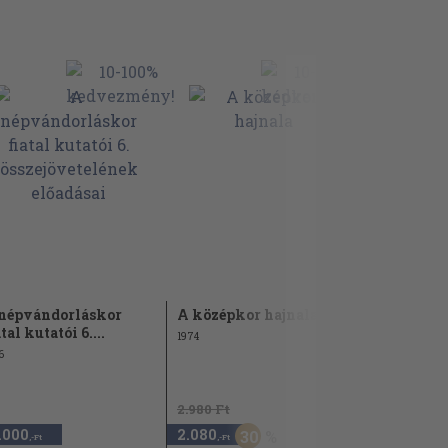
népvándorláskor
A középkor hajnala
Lovassiro
atal kutatói 6....
1974
1999
6
2.980 Ft
.000
2.080
3.280
30
,-Ft
,-Ft
,-Ft