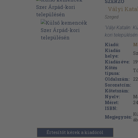
SZERZŐ
Vályi Kata
Szeged
'Vályi Katalin:
kori településé
Kiadó:
M
Kiadás
S
helye:
Kiadás éve:
19
Kötés
Tű
típusa:
Oldalszám:
22
Sorozatcím:
Kötetszám:
Nyelv:
M
Méret:
24
ISBN:
Kü
Megjegyzés:
áb
Értesítőt kérek a kiadóról