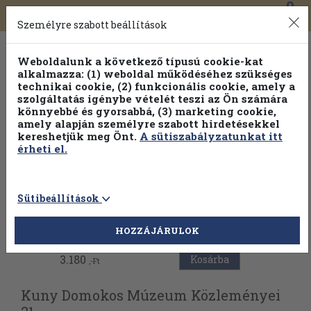
0
Toggle
Főmenü
Könyveink
navigation
Személyre szabott beállítások
Weboldalunk a következő típusú cookie-kat
alkalmazza: (1) weboldal működéséhez szükséges
technikai cookie, (2) funkcionális cookie, amely a
szolgáltatás igénybe vételét teszi az Ön számára
könnyebbé és gyorsabbá, (3) marketing cookie,
amely alapján személyre szabott hirdetésekkel
kereshetjük meg Önt.
A sütiszabályzatunkat itt
érheti el.
Sütibeállítások
Vissza az előző oldalra
HOZZÁJÁRULOK
3.180
Kosárba
,-Ft
Kuny Domokos Múzeum Közleményei