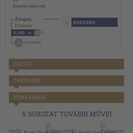
Könyvtári könyv volt.
Állapot:
KOSÁRBA
3.980 Ft
Közepes
3.180
20
,-Ft
16
pont kapható
ELŐSZÓ
TARTALOM
TÉMAKÖRÖK
A SOROZAT TOVÁBBI MŰVEI