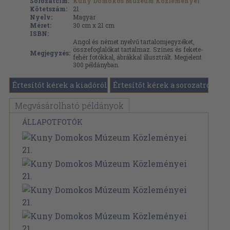
Sorozatcím:
Kuny Domokos Múzeum Közleményei
Kötetszám:
21
Nyelv:
Magyar
Méret:
30 cm x 21 cm
ISBN:
Angol és német nyelvű tartalomjegyzéket,
összefoglalókat tartalmaz. Színes és fekete-
Megjegyzés:
fehér fotókkal, ábrákkal illusztrált. Megjelent
300 példányban.
Értesítőt kérek a kiadóról
Értesítőt kérek a sorozatról
Megvásárolható példányok
ÁLLAPOTFOTÓK