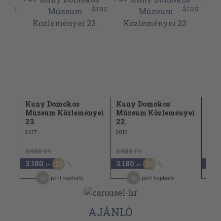
Kuny Domokos
Kuny Domokos
Kun
nyei
Múzeum Közleményei
Múzeum Közleményei
Múz
23.
22.
21.
2017
2016
2015
3.980 Ft
3.980 Ft
3.98
3.180
3.180
3.1
20
20
,-Ft
,-Ft
16
16
pont kapható
pont kapható
AJÁNLÓ