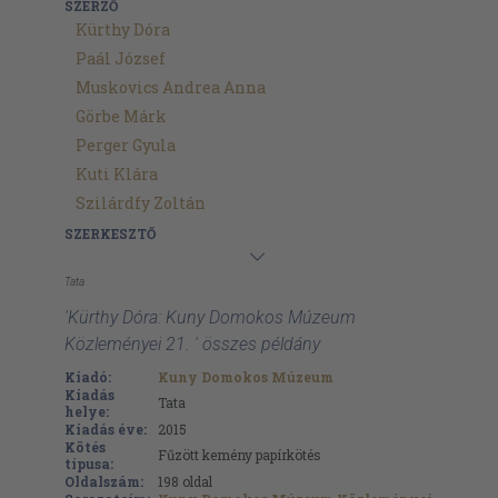
SZERZŐ
Kürthy Dóra
Paál József
Muskovics Andrea Anna
Görbe Márk
Perger Gyula
Kuti Klára
Szilárdfy Zoltán
SZERKESZTŐ
Tata
'Kürthy Dóra: Kuny Domokos Múzeum
Közleményei 21. ' összes példány
Kiadó:
Kuny Domokos Múzeum
Kiadás
Tata
helye:
Kiadás éve:
2015
Kötés
Fűzött kemény papírkötés
típusa:
Oldalszám:
198
oldal