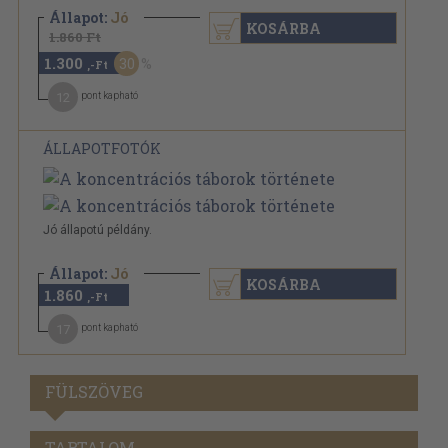
Állapot:
Jó
KOSÁRBA
1.860 Ft
1.300
30
,-Ft
12
pont kapható
ÁLLAPOTFOTÓK
Jó állapotú példány.
Állapot:
Jó
KOSÁRBA
1.860
,-Ft
17
pont kapható
FÜLSZÖVEG
TARTALOM