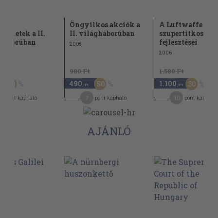
ndás
Öngyilkos akciók a
A Luftwaffe
veletek a II.
II. világháborúban
szupertitkos
gháborúban
fejlesztései
2005
2006
Ft
980 Ft
1.580 Ft
490
1.100
50
50
30
,-Ft
,-Ft
0
7
10
pont kapható
pont kapható
pont kapható
AJÁNLÓ