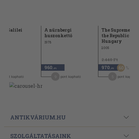
 és Galilei
A nürnbergi
The Supreme Cou
huszonkettő
the Republic of
Hungary
1978
2005
2.440 Ft
960
970
60
-Ft
,-Ft
,-Ft
9
5
pont kapható
pont kapható
pont kapható
ANTIKVÁRIUM.HU
SZOLGÁLTATÁSAINK