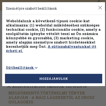
0
Toggle
Főmenü
Könyveink
navigation
Személyre szabott beállítások
Weboldalunk a következő típusú cookie-kat
alkalmazza: (1) weboldal működéséhez szükséges
technikai cookie, (2) funkcionális cookie, amely a
szolgáltatás igénybe vételét teszi az Ön számára
könnyebbé és gyorsabbá, (3) marketing cookie,
amely alapján személyre szabott hirdetésekkel
kereshetjük meg Önt.
A sütiszabályzatunkat itt
érheti el.
Sütibeállítások
Vissza az előző oldalra
Válasszon példányt
HOZZÁJÁRULOK
A koncentrációs táborok története
MEGDÖBBENTŐ TÖRTÉNELMI TÉNYEK
ALAPJÁN - A NÁCI LÁGEREKTŐL AZ OROSZ
GULAGOKIG