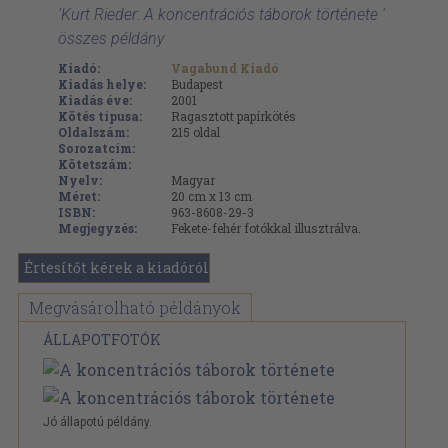
'Kurt Rieder: A koncentrációs táborok története '
összes példány
Kiadó:
Vagabund Kiadó
Kiadás helye:
Budapest
Kiadás éve:
2001
Kötés típusa:
Ragasztott papírkötés
Oldalszám:
215
oldal
Sorozatcím:
Kötetszám:
Nyelv:
Magyar
Méret:
20 cm x 13 cm
ISBN:
963-8608-29-3
Megjegyzés:
Fekete-fehér fotókkal illusztrálva.
Értesítőt kérek a kiadóról
Megvásárolható példányok
ÁLLAPOTFOTÓK
Jó állapotú példány.