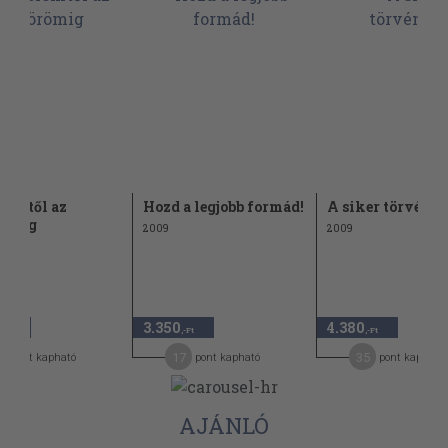
elemtől az
Hozd a legjobb formád!
A siker törvénye
römig
2009
2009
3.350
4.380
,-Ft
,-Ft
,-Ft
1
17
35
pont kapható
pont kapható
pont kapható
AJÁNLÓ