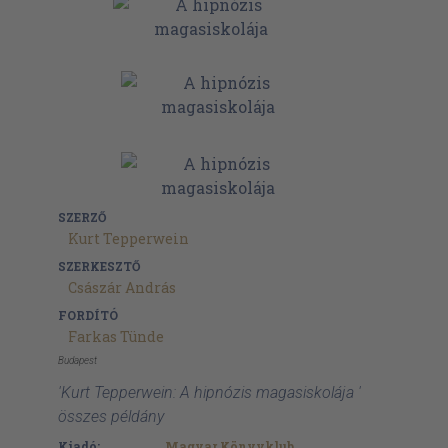
SZERZŐ
Kurt Tepperwein
SZERKESZTŐ
Császár András
FORDÍTÓ
Farkas Tünde
Budapest
'Kurt Tepperwein: A hipnózis magasiskolája '
összes példány
Kiadó:
Magyar Könyvklub