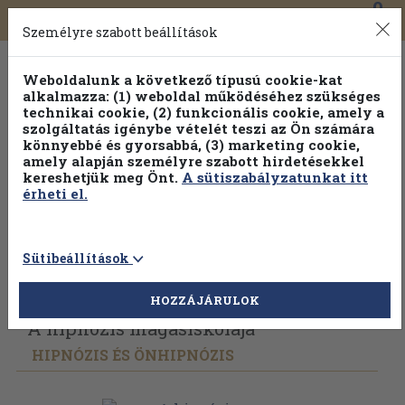
0
Toggle
Főmenü
Könyveink
navigation
Személyre szabott beállítások
Weboldalunk a következő típusú cookie-kat
alkalmazza: (1) weboldal működéséhez szükséges
technikai cookie, (2) funkcionális cookie, amely a
szolgáltatás igénybe vételét teszi az Ön számára
könnyebbé és gyorsabbá, (3) marketing cookie,
amely alapján személyre szabott hirdetésekkel
kereshetjük meg Önt.
A sütiszabályzatunkat itt
érheti el.
Sütibeállítások
Vissza az előző oldalra
Válasszon példányt
HOZZÁJÁRULOK
A hipnózis magasiskolája
HIPNÓZIS ÉS ÖNHIPNÓZIS