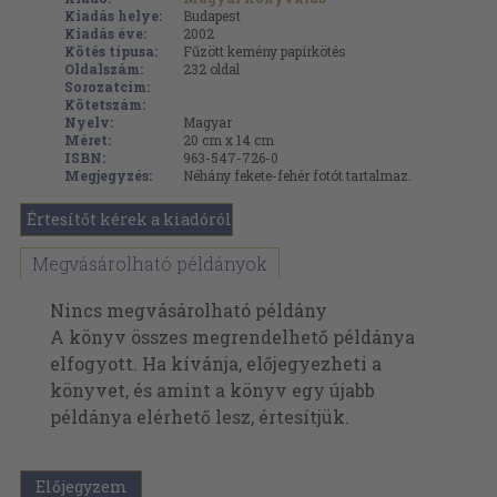
Kiadás helye:
Budapest
Kiadás éve:
2002
Kötés típusa:
Fűzött kemény papírkötés
Oldalszám:
232
oldal
Sorozatcím:
Kötetszám:
Nyelv:
Magyar
Méret:
20 cm x 14 cm
ISBN:
963-547-726-0
Megjegyzés:
Néhány fekete-fehér fotót tartalmaz.
Értesítőt kérek a kiadóról
Megvásárolható példányok
Nincs megvásárolható példány
A könyv összes megrendelhető példánya
elfogyott. Ha kívánja, előjegyezheti a
könyvet, és amint a könyv egy újabb
példánya elérhető lesz, értesítjük.
Előjegyzem