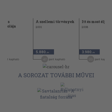
nózis
A szellemi törvények
Itt és most élj!
iskolája
2001
2008
5.880
3.980
,-Ft
,-Ft
,-Ft
1
47
20
pont kapható
pont kapható
pont kapható
A SOROZAT TOVÁBBI MŰVEI