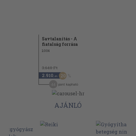
Savtalanítás - A
fiatalság forrása
2004
3.640 Ft
2.910
20
,-Ft
44
pont kapható
AJÁNLÓ