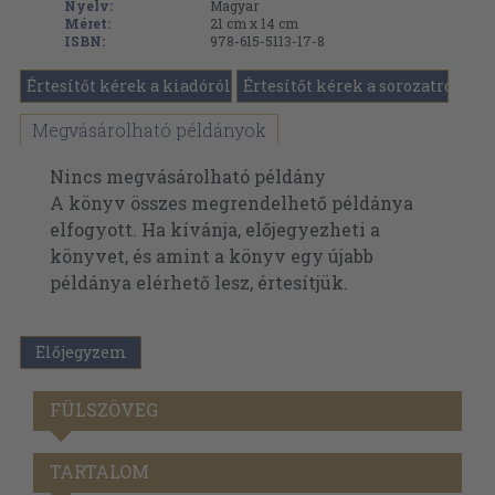
Nyelv:
Magyar
Méret:
21 cm x 14 cm
ISBN:
978-615-5113-17-8
Értesítőt kérek a kiadóról
Értesítőt kérek a sorozatról
Megvásárolható példányok
Nincs megvásárolható példány
A könyv összes megrendelhető példánya
elfogyott. Ha kívánja, előjegyezheti a
könyvet, és amint a könyv egy újabb
példánya elérhető lesz, értesítjük.
Előjegyzem
FÜLSZÖVEG
TARTALOM