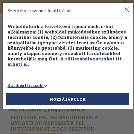
0
Toggle
Főmenü
Könyveink
navigation
Személyre szabott beállítások
Weboldalunk a következő típusú cookie-kat
alkalmazza: (1) weboldal működéséhez szükséges
technikai cookie, (2) funkcionális cookie, amely a
szolgáltatás igénybe vételét teszi az Ön számára
könnyebbé és gyorsabbá, (3) marketing cookie,
amely alapján személyre szabott hirdetésekkel
kereshetjük meg Önt.
A sütiszabályzatunkat itt
érheti el.
Sütibeállítások
Vissza az előző oldalra
Válasszon példányt
HOZZÁJÁRULOK
Az intuíció gyógyító ereje
FEDEZZÜK FEL ÖNMAGUNKBAN A
GYÓGYÍTÓT!/
ÉBRESSZÜK FEL
INTUÍCIÓNKAT, HOGY SEGÍTSÜK