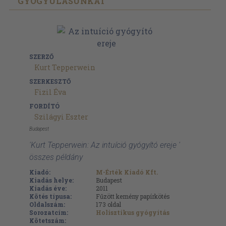
GYÓGYULÁSUNKAT
SZERZŐ
Kurt Tepperwein
SZERKESZTŐ
Fizil Éva
FORDÍTÓ
Szilágyi Eszter
Budapest
'Kurt Tepperwein: Az intuíció gyógyító ereje '
összes példány
Kiadó:
M-Érték Kiadó Kft.
Kiadás helye:
Budapest
Kiadás éve:
2011
Kötés típusa:
Fűzött kemény papírkötés
Oldalszám:
173
oldal
Sorozatcím:
Holisztikus gyógyítás
Kötetszám: