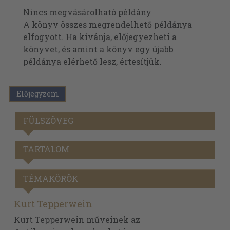
Nincs megvásárolható példány
A könyv összes megrendelhető példánya
elfogyott. Ha kívánja, előjegyezheti a
könyvet, és amint a könyv egy újabb
példánya elérhető lesz, értesítjük.
Előjegyzem
FÜLSZÖVEG
TARTALOM
TÉMAKÖRÖK
Kurt Tepperwein
Kurt Tepperwein műveinek az