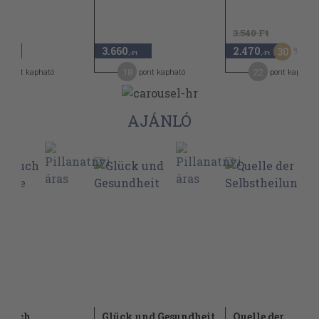
3.540 Ft
3.660
2.470
30
,-Ft
,-Ft
,-Ft
0
18
22
pont kapható
pont kapható
pont kapható
AJÁNLÓ
isbuch
Glück und Gesundheit
Quelle der