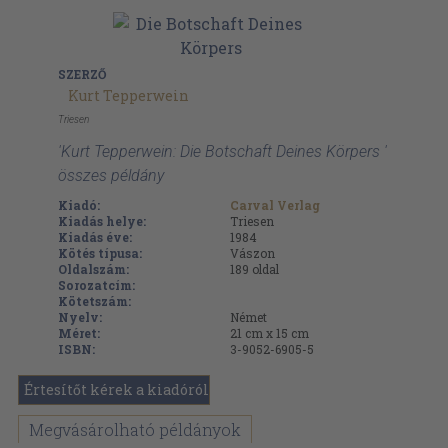
SZERZŐ
Kurt Tepperwein
Triesen
'Kurt Tepperwein: Die Botschaft Deines Körpers '
összes példány
Kiadó:
Carval Verlag
Kiadás helye:
Triesen
Kiadás éve:
1984
Kötés típusa:
Vászon
Oldalszám:
189
oldal
Sorozatcím:
Kötetszám:
Nyelv:
Német
Méret:
21 cm x 15 cm
ISBN:
3-9052-6905-5
Értesítőt kérek a kiadóról
Megvásárolható példányok