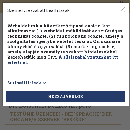
0
Toggle
Főmenü
Könyveink
navigation
Személyre szabott beállítások
Weboldalunk a következő típusú cookie-kat
alkalmazza: (1) weboldal működéséhez szükséges
technikai cookie, (2) funkcionális cookie, amely a
szolgáltatás igénybe vételét teszi az Ön számára
könnyebbé és gyorsabbá, (3) marketing cookie,
amely alapján személyre szabott hirdetésekkel
kereshetjük meg Önt.
A sütiszabályzatunkat itt
érheti el.
Sütibeállítások
Vissza az előző oldalra
Válasszon példányt
HOZZÁJÁRULOK
Die Botschaft Deines Körpers
TESTÜNK ÜZENETEI - DIE "SPRACHE" DER
ORGANE/
A SZERVEK "BESZÉDE"