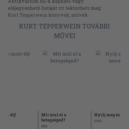
Antikvarium.hu-n kapható vagy
előjegyezhető listáját itt tekintheti meg:
Kurt Tepperwein könyvek, művek
KURT TEPPERWEIN TOVÁBBI
MŰVEI
 most élj!
Mit árul el a
Nyílj meg és szer
betegséged?
2009
1992