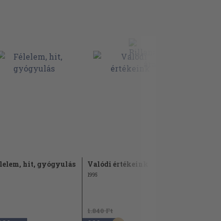
lelem, hit, gyógyulás
Valódi értékeink
Baleseti os
1995
1996
1.840 Ft
960 Ft