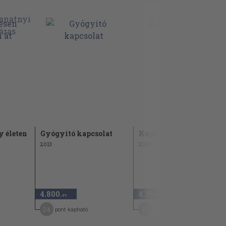
y életen
Gyógyító kapcsolat
Kapcsolataink
2013
2010
4.800
4.350
,-Ft
,-Ft
24
35
pont kapható
pont kapható