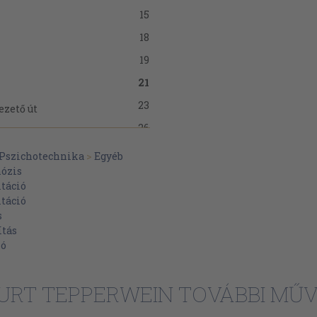
15
18
19
21
23
ezető út
26
27
Pszichotechnika
>
Egyéb
ózis
29
táció
31
táció
s
31
ítás
33
ió
37
41
URT TEPPERWEIN TOVÁBBI MŰV
43