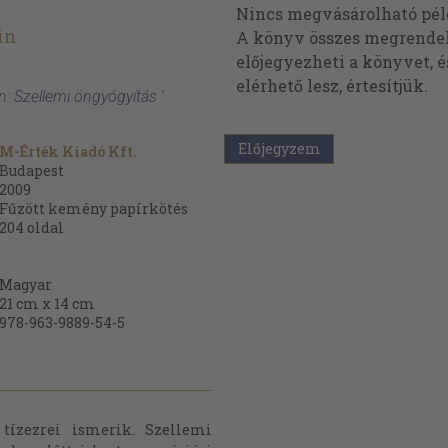
Nincs megvásárolható pé
in
A könyv összes megrendelh
előjegyezheti a könyvet, 
elérhető lesz, értesítjük.
n: Szellemi öngyógyítás '
Előjegyzem
M-Érték Kiadó Kft.
Budapest
2009
Fűzött kemény papírkötés
204
oldal
Magyar
21 cm x 14 cm
978-963-9889-54-5
tízezrei ismerik. Szellemi