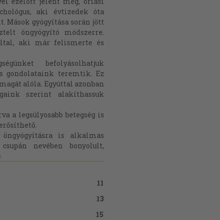
l ezelőtt jelent meg, óriási
chológus, aki évtizedek óta
t. Mások gyógyítása során jött
ztelt öngyógyító módszerre.
ltal, aki már felismerte és
égünket befolyásolhatjuk
s gondolataink teremtik. Ez
magát alóla. Egyúttal azonban
gaink szerint alakíthassuk
va a legsúlyosabb betegség is
erősíthető.
 öngyógyításra is alkalmas
 csupán nevében bonyolult,
b
11
13
15