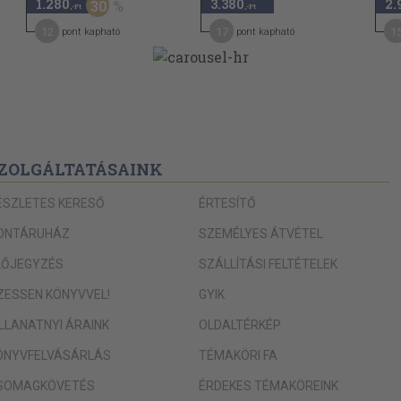
1.280
3.380
2.
30
149
,-Ft
,-Ft
12
17
1
pont kapható
pont kapható
150
151
153
156
157
ZOLGÁLTATÁSAINK
160
ÉSZLETES KERESŐ
ÉRTESÍTŐ
161
ONTÁRUHÁZ
SZEMÉLYES ÁTVÉTEL
163
LŐJEGYZÉS
SZÁLLÍTÁSI FELTÉTELEK
165
166
IZESSEN KÖNYVVEL!
GYIK
167
ILLANATNYI ÁRAINK
OLDALTÉRKÉP
169
ÖNYVFELVÁSÁRLÁS
TÉMAKÖRI FA
171
SOMAGKÖVETÉS
ÉRDEKES TÉMAKÖREINK