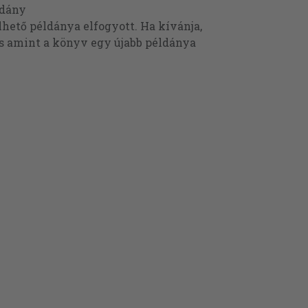
ldány
ető példánya elfogyott. Ha kívánja,
és amint a könyv egy újabb példánya