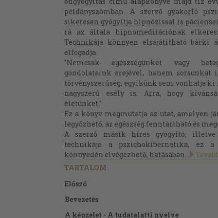
öngyógyítás című alapkönyve majd tíz évve
példányszámban. A szerző gyakorló pszi
sikeresen gyógyítja hipnózissal is páciensei
rá az általa hipnomeditációnak elkeres
Technikája könnyen elsajátítható bárki á
elfogadja.
"Nemcsak egészségünket vagy betegs
gondolataink erejével, hanem sorsunkat i
törvényszerűség, egyikünk sem vonhatja ki 
nagyszerű esély is. Arra, hogy kívánsá
életünket."
Ez a könyv megmutatja az utat, amelyen jár
legyőzhető, az egészség fenntartható és meg
A szerző másik híres gyógyító, illetve
technikája a pszichokibernetika, ez a
könnyedén elvégezhető, hatásában...
Továb
TARTALOM
Előszó
Bevezetés
A képzelet - A tudatalatti nyelve