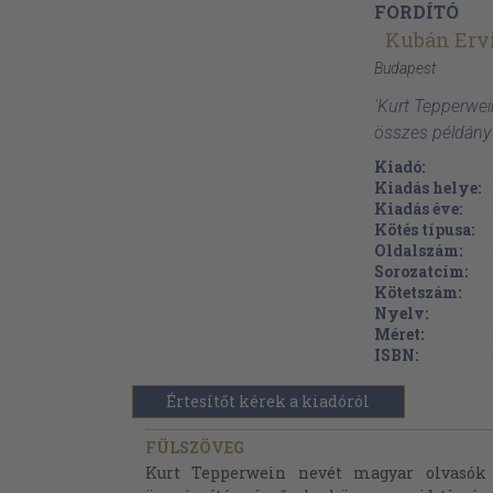
FORDÍTÓ
Kubán Erv
Budapest
'Kurt Tepperwei
összes példány
Kiadó:
Kiadás helye:
Kiadás éve:
Kötés típusa:
Oldalszám:
Sorozatcím:
Kötetszám:
Nyelv:
Méret:
ISBN:
Értesítőt kérek a kiadóról
FÜLSZÖVEG
Kurt Tepperwein nevét magyar olvasók 