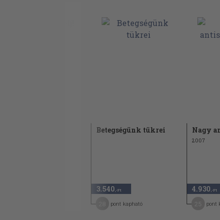
A fiatalság forrásának technikája
Így szabadulok meg minden betegségtől
A biztos hatásba vetett hit
A gyógyító légzés
A szervi légzés
Szabadulás a fejfájástól és a migréntől
Szabadulás a félelemtől és a depressziót
Hogyan lehet lefogyni a pszichokiberne
Itt és most élj!
Betegségünk tükrei
Nagy an
segítségével
2008
2007
Pszichokibernetikával a meddőség elle
A szexuális energia átalakítása
Hogyan őrizzem meg egészségemet?
3.980
3.540
4.930
,-Ft
,-Ft
,-Ft
A stresszellenes tréning
20
28
25
pont kapható
pont kapható
pont 
Szellemi higiénia: a lelki egészség útja