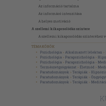
Az információ tartalma
Az informácó intenzitása
A helyes motiváció
A szellemi kikapcsolódás színtere
A szellemi kikapcsolódás színteréhez v
A folyamat
TÉMAKÖRÖK
Az első érzelem-bevésés
Pszichológia
>
Alkalmazott lélektan
>
Pszichológia
>
Parapszichológia
>
Hipn
A rövid technika
Pszichológia
>
Parapszichológia
>
Medi
Pszichokibernetika
Természetgyógyászat
>
Életmód
>
Medi
Paratudományok
>
Terápiák
>
Hipnózi
A "képzelt" betegség
Paratudományok
>
Terápiák
>
Öngyógy
A placebohatás és a "kiváltó" ok
Paratudományok
>
Terápiák
>
Meditác
A táblatechnika
K
A huszonegy napos technika
A három hónapos technika