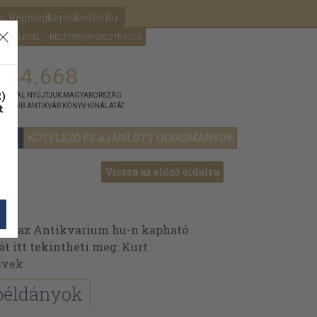
k: Régiségkereskedés.hu
A kosaram
HÍRLEVÉL
BELÉPÉS/REGISZTRÁCIÓ
MÉG
0
5000
Ft
144.668
)
ÁNNYAL NYÚJTJUK MAGYARORSZÁG
t
GYOBB ANTIKVÁR KÖNYV-KÍNÁLATÁT
YOK
KÖTELEZŐ ÉS AJÁNLOTT OLVASMÁNYOK
Vissza az előző oldalra
ek az Antikvarium.hu-n kapható
át itt tekintheti meg:
Kurt
űvek
példányok