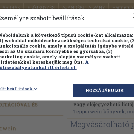
TÁRUHÁZ
ELŐJEGYZÉS
AJÁNDÉKUTALVÁNY
Partnerün
SZÁLLÍTÁS
SEGÍTSÉG
Személyre szabott beállítások
1.
Részletes kereső
Témaköri fa
eboldalunk a következő típusú cookie-kat alkalmazza:
1) weboldal működéséhez szükséges technikai cookie, (2
KIADV
unkcionális cookie, amely a szolgáltatás igénybe vételé
LEGNA
eszi az Ön számára könnyebbé és gyorsabbá, (3)
arketing cookie, amely alapján személyre szabott
PILLANATNYI ÁRAINK
FENNTARTHATÓ OLVASMÁN
irdetésekkel kereshetjük meg Önt.
A
ütiszabályzatunkat itt érheti el.
yítás
Kurt Tepperwein
ütibeállítások
HOZZÁJÁRULOK
Kurt Tepperwein művein
vagy előjegyezhető listáj
DITÁCIÓVAL ÉS
Tepperwein könyvek, m
Megvásárolható 
erwein