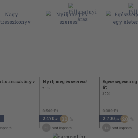
44
45
48
51
56
59
62
ól
tika
69
tistresszkönyv
Nyílj meg és szeress!
Egészségesen eg
át
2009
75
n
2004
80
3.540 Ft
3.380 Ft
83
2.470
2.700
30
20
,-Ft
,-Ft
93
22
14
kapható
pont kapható
pont kapható
97