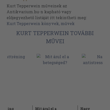
Kurt Tepperwein műveinek az
Antikvarium.hu-n kapható vagy
előjegyezhető listáját itt tekintheti meg:
Kurt Tepperwein könyvek, művek
KURT TEPPERWEIN TOVÁBBI
MŰVEI
tréning
Mit árul el a
Nagy