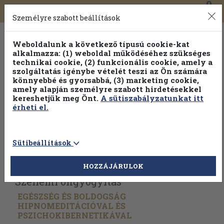
0
Toggle
Főmenü
Könyveink
navigation
Személyre szabott beállítások
Weboldalunk a következő típusú cookie-kat
alkalmazza: (1) weboldal működéséhez szükséges
technikai cookie, (2) funkcionális cookie, amely a
szolgáltatás igénybe vételét teszi az Ön számára
könnyebbé és gyorsabbá, (3) marketing cookie,
amely alapján személyre szabott hirdetésekkel
kereshetjük meg Önt.
A sütiszabályzatunkat itt
érheti el.
Sütibeállítások
Vissza az előző oldalra
Válasszon példányt
HOZZÁJÁRULOK
Szellemi öngyógyítás
EGÉSZSÉG ÉS BOLDOGSÁG
HIPNOMEDITÁCIÓVAL ÉS
PSZICHOKIBERNETIKÁVAL