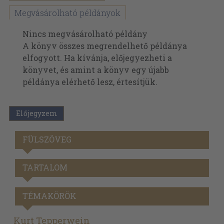
Megvásárolható példányok
Nincs megvásárolható példány
A könyv összes megrendelhető példánya
elfogyott. Ha kívánja, előjegyezheti a
könyvet, és amint a könyv egy újabb
példánya elérhető lesz, értesítjük.
Előjegyzem
FÜLSZÖVEG
TARTALOM
TÉMAKÖRÖK
Kurt Tepperwein