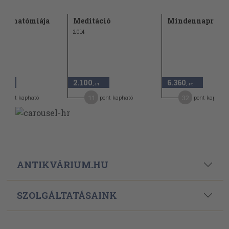
ek anatómiája
Meditáció
Mindennapra
2014
2.100
6.360
,-Ft
,-Ft
,-Ft
1
11
32
pont kapható
pont kapható
pont kapható
ANTIKVÁRIUM.HU
SZOLGÁLTATÁSAINK