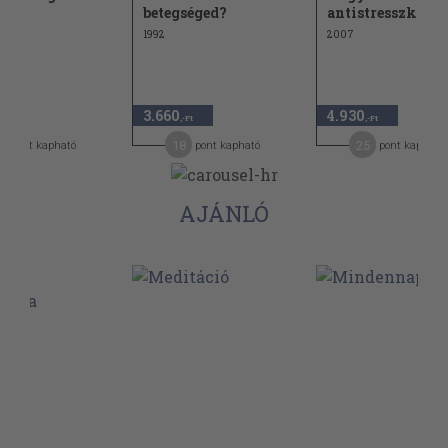
betegséged?
antistresszköny
1992
2007
3.660
4.930
,-Ft
,-Ft
,-Ft
7
18
25
pont kapható
pont kapható
pont kapható
AJÁNLÓ