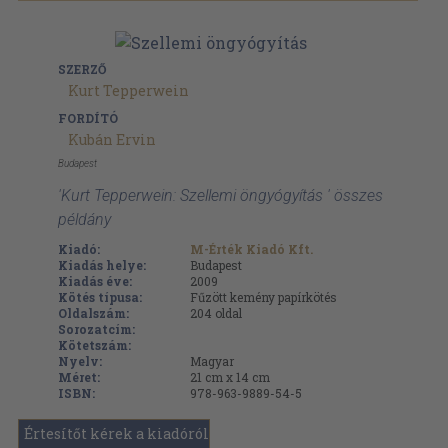
SZERZŐ
Kurt Tepperwein
FORDÍTÓ
Kubán Ervin
Budapest
'Kurt Tepperwein: Szellemi öngyógyítás ' összes
példány
Kiadó:
M-Érték Kiadó Kft.
Kiadás helye:
Budapest
Kiadás éve:
2009
Kötés típusa:
Fűzött kemény papírkötés
Oldalszám:
204
oldal
Sorozatcím:
Kötetszám:
Nyelv:
Magyar
Méret:
21 cm x 14 cm
ISBN:
978-963-9889-54-5
Értesítőt kérek a kiadóról