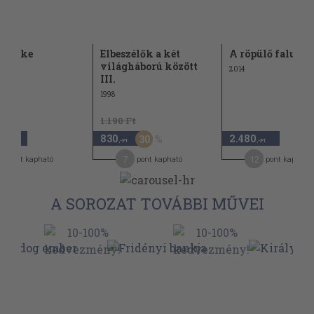
y lelke
Elbeszélők a két
A röpülő falu
világháború között
2014
III.
1998
1.190 Ft
0
830
2.480
30
,-Ft
,-Ft
,-Ft
2
7
12
pont kapható
pont kapható
pont kapható
A SOROZAT TOVÁBBI MŰVEI