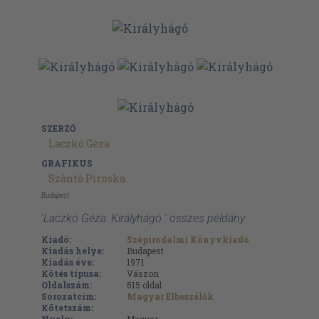
SZERZŐ
Laczkó Géza
GRAFIKUS
Szántó Piroska
Budapest
'Laczkó Géza: Királyhágó ' összes példány
Kiadó:
Szépirodalmi Könyvkiadó
Kiadás helye:
Budapest
Kiadás éve:
1971
Kötés típusa:
Vászon
Oldalszám:
515
oldal
Sorozatcím:
Magyar Elbeszélők
Kötetszám: