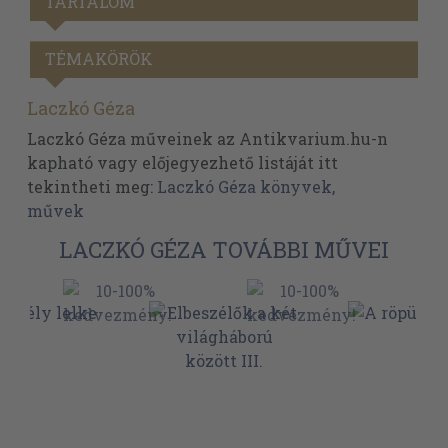
TARTALOM
TÉMAKÖRÖK
Laczkó Géza
Laczkó Géza műveinek az Antikvarium.hu-n
kapható vagy előjegyezhető listáját itt
tekintheti meg:
Laczkó Géza könyvek,
művek
LACZKÓ GÉZA TOVÁBBI MŰVEI