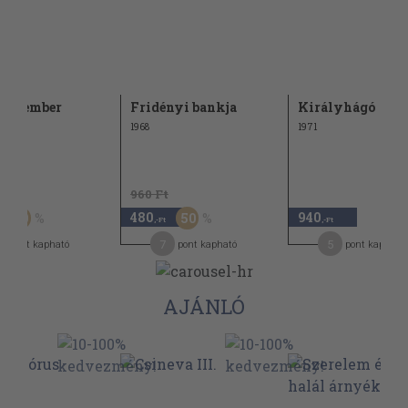
dog ember
Fridényi bankja
Királyhágó
1968
1971
Ft
960 Ft
480
940
50
50
,-Ft
,-Ft
7
5
pont kapható
pont kapható
pont kapható
AJÁNLÓ