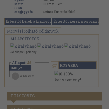
Nyelv:
Magyar
Méret:
18 cm x 13 cm
ISBN:
Megjegyzés:
Színes illusztrációkkal.
Értesítőt kérek a kiadóról
Értesítőt kérek a sorozatról
Megvásárolható példányok
ÁLLAPOTFOTÓK
Jó állapotú példány.
Állapot:
Jó
KOSÁRBA
940
,-Ft
5
pont kapható
FÜLSZÖVEG