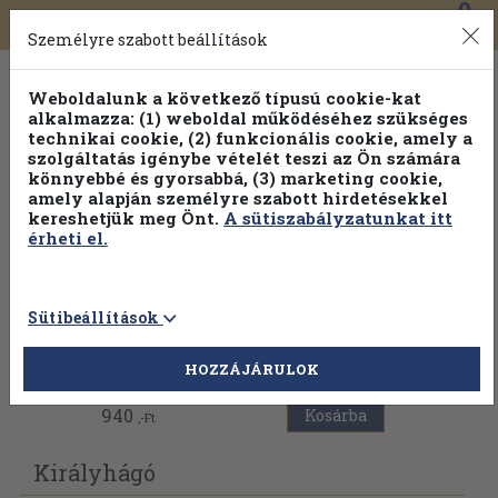
0
Toggle
Főmenü
Könyveink
navigation
Személyre szabott beállítások
Weboldalunk a következő típusú cookie-kat
alkalmazza: (1) weboldal működéséhez szükséges
technikai cookie, (2) funkcionális cookie, amely a
szolgáltatás igénybe vételét teszi az Ön számára
könnyebbé és gyorsabbá, (3) marketing cookie,
Válogasson több mint 1.000.000 kiadványunk közül
10-
amely alapján személyre szabott hirdetésekkel
100% kedvezménnyel!
kereshetjük meg Önt.
A sütiszabályzatunkat itt
érheti el.
Sütibeállítások
Vissza az előző oldalra
HOZZÁJÁRULOK
940
Kosárba
,-Ft
Királyhágó