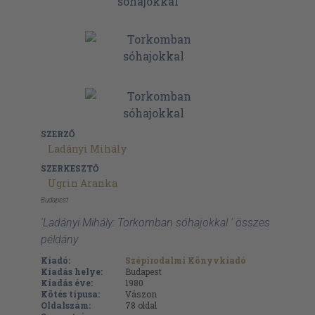
SZERZŐ
Ladányi Mihály
SZERKESZTŐ
Ugrin Aranka
Budapest
'Ladányi Mihály: Torkomban sóhajokkal ' összes
példány
Kiadó:
Szépirodalmi Könyvkiadó
Kiadás helye:
Budapest
Kiadás éve:
1980
Kötés típusa:
Vászon
Oldalszám:
78
oldal