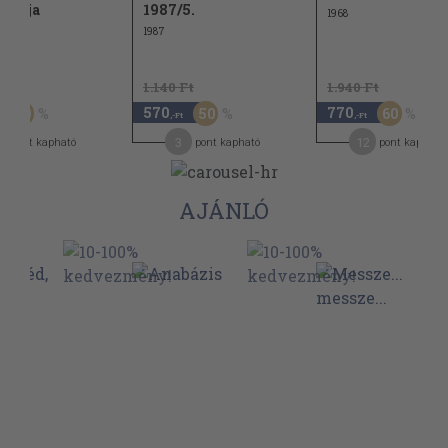
ógiája
1987/5.
1968
1987
Ft
1.140 Ft
1.940 Ft
570
770
50
50
60
,-Ft
,-Ft
3
12
pont kapható
pont kapható
pont kapható
AJÁNLÓ