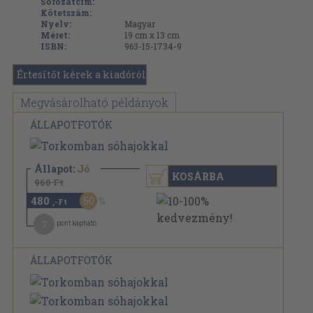
Sorozatcím:
Kötetszám:
Nyelv:
Magyar
Méret:
19 cm x 13 cm
ISBN:
963-15-1734-9
Értesítőt kérek a kiadóról
Megvásárolható példányok
ÁLLAPOTFOTÓK
Állapot:
Jó
KOSÁRBA
960 Ft
480
50
,-Ft
7
pont kapható
ÁLLAPOTFOTÓK