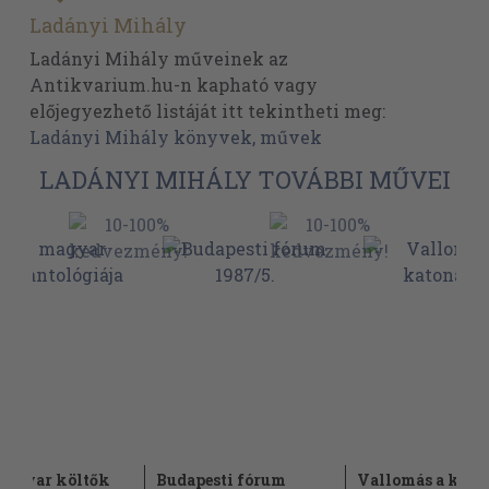
Ladányi Mihály
Ladányi Mihály műveinek az
Antikvarium.hu-n kapható vagy
előjegyezhető listáját itt tekintheti meg:
Ladányi Mihály könyvek, művek
LADÁNYI MIHÁLY TOVÁBBI MŰVEI
magyar költők
Budapesti fórum
Vallomás a kato