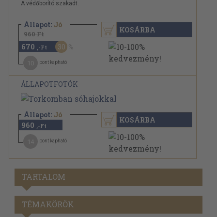
A védőborító szakadt.
Állapot:
Jó
KOSÁRBA
960 Ft
670
30
,-Ft
10
pont kapható
ÁLLAPOTFOTÓK
Állapot:
Jó
KOSÁRBA
960
,-Ft
14
pont kapható
TARTALOM
TÉMAKÖRÖK