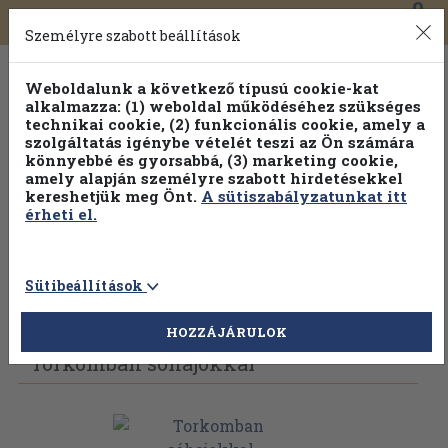
0
Toggle
Főmenü
Könyveink
navigation
Személyre szabott beállítások
Weboldalunk a következő típusú cookie-kat
alkalmazza: (1) weboldal működéséhez szükséges
technikai cookie, (2) funkcionális cookie, amely a
szolgáltatás igénybe vételét teszi az Ön számára
könnyebbé és gyorsabbá, (3) marketing cookie,
Válogasson több mint 1.000.000 kiadványunk közül
10-
amely alapján személyre szabott hirdetésekkel
100% kedvezménnyel!
kereshetjük meg Önt.
A sütiszabályzatunkat itt
érheti el.
Sütibeállítások
Vissza az előző oldalra
Válasszon példányt
HOZZÁJÁRULOK
Torkomban sóhajokkal