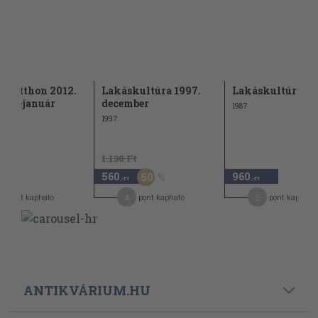
ri Otthon 2012.
Lakáskultúra 1997.
Lakáskultúra 19
ber-január
december
1987
1997
1.130 Ft
560
960
50
,-Ft
,-Ft
4
5
pont kapható
pont kapható
pont kapható
ANTIKVÁRIUM.HU