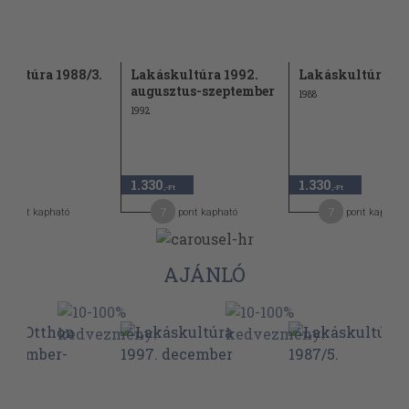
kultúra 1988/3.
Lakáskultúra 1992.
Lakáskultúra 19
augusztus-szeptember
1988
1992
1.330
1.330
,-Ft
,-Ft
7
7
pont kapható
pont kapható
pont kapható
AJÁNLÓ