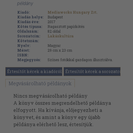
példány
Kiadó:
Mediaworks Hungary Zrt.
Kiadás helye:
Budapest
Kiadás éve:
2017
Kötés típusa:
Ragasztott papírkötés
Oldalszám:
82
oldal
Sorozatcím:
Lakáskultúra
Kötetszám:
Nyelv:
Magyar
Méret:
29 cm x 23 cm
ISBN:
Megjegyzés:
Színes fotókkal gazdagon illusztrálva.
Értesítőt kérek a kiadóról
Értesítőt kérek a sorozatról
Megvásárolható példányok
Nincs megvásárolható példány
A könyv összes megrendelhető példánya
elfogyott. Ha kívánja, előjegyezheti a
könyvet, és amint a könyv egy újabb
példánya elérhető lesz, értesítjük.