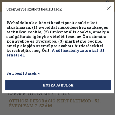
0
Toggle
Főmenü
Könyveink
navigation
Személyre szabott beállítások
Weboldalunk a következő típusú cookie-kat
alkalmazza: (1) weboldal működéséhez szükséges
technikai cookie, (2) funkcionális cookie, amely a
szolgáltatás igénybe vételét teszi az Ön számára
könnyebbé és gyorsabbá, (3) marketing cookie,
Válogasson több mint 1.000.000 kiadványunk közül
10-
amely alapján személyre szabott hirdetésekkel
100% kedvezménnyel!
kereshetjük meg Önt.
A sütiszabályzatunkat itt
érheti el.
Sütibeállítások
Vissza az előző oldalra
Válasszon példányt
HOZZÁJÁRULOK
Lakáskultúra 2017. július
OTTHON-DEKORÁCIÓ-KERT-ÉLETMÓD - 52.
ÉVFOLYAM 7. SZÁM