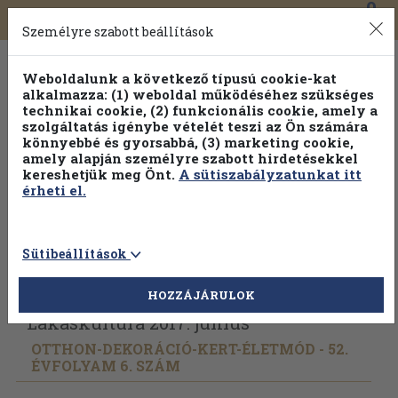
0
Toggle
Főmenü
Könyveink
navigation
Személyre szabott beállítások
Weboldalunk a következő típusú cookie-kat
alkalmazza: (1) weboldal működéséhez szükséges
technikai cookie, (2) funkcionális cookie, amely a
szolgáltatás igénybe vételét teszi az Ön számára
könnyebbé és gyorsabbá, (3) marketing cookie,
amely alapján személyre szabott hirdetésekkel
kereshetjük meg Önt.
A sütiszabályzatunkat itt
érheti el.
Sütibeállítások
Vissza az előző oldalra
Válasszon példányt
HOZZÁJÁRULOK
Lakáskultúra 2017. június
OTTHON-DEKORÁCIÓ-KERT-ÉLETMÓD - 52.
ÉVFOLYAM 6. SZÁM