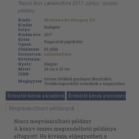
'Bacsó Bori: Lakáskultúra 2017. június ' összes
példány
Kiadó:
Mediaworks Hungary Zrt.
Kiadás
Budapest
helye:
Kiadás éve:
2017
Kötés
Ragasztott papírkötés
típusa:
Oldalszám:
82
oldal
Sorozatcím:
Lakáskultúra
Kötetszám:
Nyelv:
Magyar
Méret:
29 cm x 23 cm
ISBN:
Színes fotókkal gazdagon illusztrálva.
Megjegyzés:
További kapcsolódó személyek a magazinban.
Értesítőt kérek a kiadóról
Értesítőt kérek a sorozatról
Megvásárolható példányok
Nincs megvásárolható példány
A könyv összes megrendelhető példánya
elfogyott. Ha kívánja, előjegyezheti a