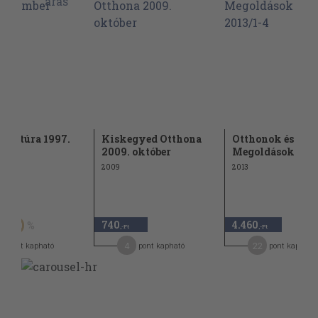
kultúra 1997.
Kiskegyed Otthona
Otthonok és
mber
2009. október
Megoldások 2013
2009
2013
Ft
740
4.460
50
,-Ft
,-Ft
4
22
pont kapható
pont kapható
pont kapható