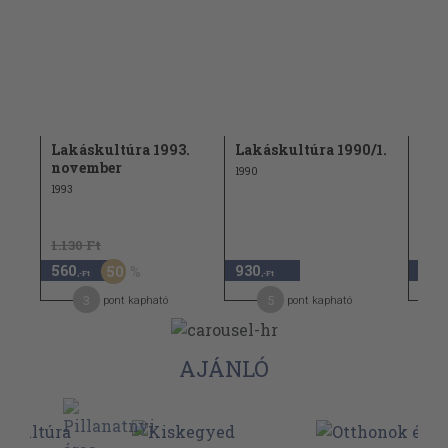
/3.
Lakáskultúra 1993.
Lakáskultúra 1990/1.
Lak
november
nov
1990
1993
1999
1.130 Ft
560
930
930
50
,-Ft
,-Ft
3
5
pont kapható
pont kapható
AJÁNLÓ