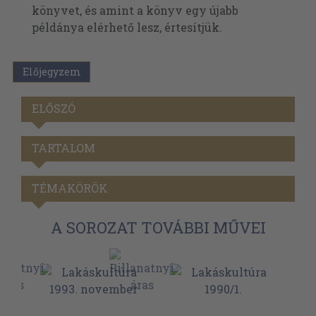
könyvet, és amint a könyv egy újabb
példánya elérhető lesz, értesítjük.
Előjegyzem
ELŐSZÓ
TARTALOM
TÉMAKÖRÖK
A SOROZAT TOVÁBBI MŰVEI