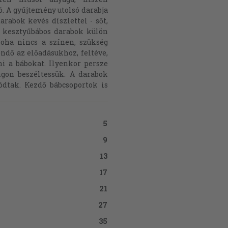
ó. A gyűjtemény utolsó darabja
rabok kevés díszlettel - sőt,
E kesztyűbábos darabok külön
soha nincs a színen, szükség
ndő az előadásukhoz, feltéve,
i a bábokat. Ilyenkor persze
gon beszéltessük. A darabok
ódtak. Kezdő bábcsoportok is
5
9
13
17
21
27
35