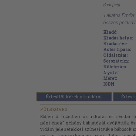
Budapest
'Lakatos Emília
összes példány
Kiadó:
Kiadás helye:
Kiadás éve:
Kötés típusa:
Oldalszám:
Sorozatcím:
Kötetszám:
Nyelv:
Méret:
ISBN:
Értesítőt kérek a kiadóról
Értesít
FÜLSZÖVEG
Ebben a füzetben az iskolai és óvodai 
nénijének" néhány bábjátékát gyűjtöttük öss
vidám jelenetekkel színesítsük a bábosok s
persze semmiképpen sem lehet egyet