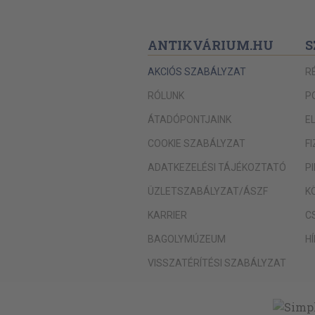
ANTIKVÁRIUM.HU
S
AKCIÓS SZABÁLYZAT
R
RÓLUNK
P
ÁTADÓPONTJAINK
E
COOKIE SZABÁLYZAT
F
ADATKEZELÉSI TÁJÉKOZTATÓ
P
ÜZLETSZABÁLYZAT/ÁSZF
K
KARRIER
C
BAGOLYMÚZEUM
H
VISSZATÉRÍTÉSI SZABÁLYZAT