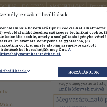
TÁRUHÁZ
ELŐJEGYZÉS
AJÁNDÉKUTALVÁNY
Partnerün
SZÁLLÍTÁS
SEGÍTSÉG
Személyre szabott beállítások
Részletes kereső
Témaköri fa
eboldalunk a következő típusú cookie-kat alkalmazza:
1) weboldal működéséhez szükséges technikai cookie, (2
Vál
unkcionális cookie, amely a szolgáltatás igénybe vételé
eszi az Ön számára könnyebbé és gyorsabbá, (3)
arketing cookie, amely alapján személyre szabott
PILLANATNYI ÁRAINK
FENNTARTHATÓ OLVASMÁN
irdetésekkel kereshetjük meg Önt.
A
ütiszabályzatunkat itt érheti el.
lában
Lakatos Emília
ütibeállítások
HOZZÁJÁRULOK
Lakatos Emília műveine
vagy előjegyezhető listáj
Emília könyvek, művek
ília
Megvásárolható 
 Miklós