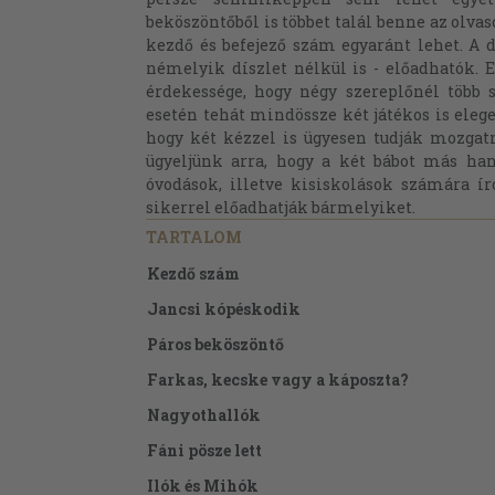
beköszöntőből is többet talál benne az olvas
kezdő és befejező szám egyaránt lehet. A da
némelyik díszlet nélkül is - előadhatók. 
érdekessége, hogy négy szereplőnél több 
esetén tehát mindössze két játékos is elege
hogy két kézzel is ügyesen tudják mozgatn
ügyeljünk arra, hogy a két bábot más han
óvodások, illetve kisiskolások számára ír
sikerrel előadhatják bármelyiket.
TARTALOM
Kezdő szám
Jancsi kópéskodik
Páros beköszöntő
Farkas, kecske vagy a káposzta?
Nagyothallók
Fáni pösze lett
Ilók és Mihók