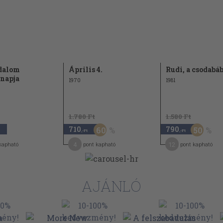
dalom
Április 4.
Rudi, a csodabá
snapja
1970
1981
1.780 Ft
1.580 Ft
710
790
60
50
,-Ft
,-Ft
4
12
kapható
pont kapható
pont kapható
AJÁNLÓ