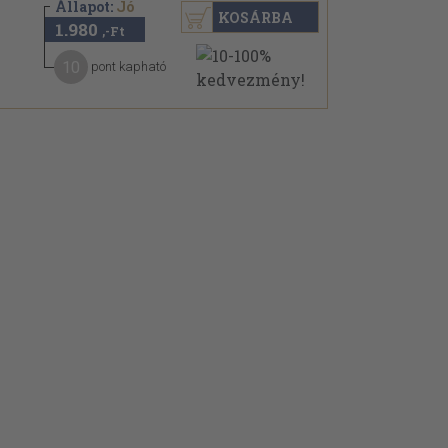
Állapot:
Jó
KOSÁRBA
1.980
,-Ft
10
pont kapható