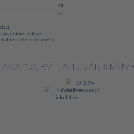
43
51
61
rális
zás, diákszínjátszás
75
irodalom
>
Diákszínjátszás,
79
LAKATOS EMÍLIA TOVÁBBI MŰVE