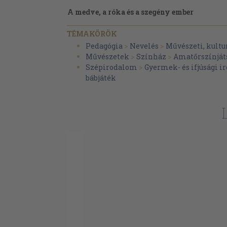
A medve, a róka és a szegény ember
Okos Kati
TÉMAKÖRÖK
A csillagszemű juhász
Pedagógia
>
Nevelés
>
Művészeti, kultu
Művészetek
>
Színház
>
Amatőrszínjáts
Fityfiritty, a bűvész
Szépirodalom
>
Gyermek- és ifjúsági 
Bözsi és Dani a bábszínházban
bábjáték