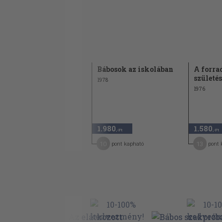
Úttörőnek kedve
Bábosok az iskolában
A forra
mindig jó
születé
1978
1976
1976
1.980
1.980
1.580
,-Ft
,-Ft
,-Ft
10
10
13
pont kapható
pont kapható
pont 