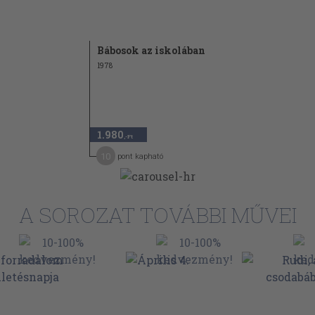
Bábosok az iskolában
1978
1.980
,-Ft
10
pont kapható
A SOROZAT TOVÁBBI MŰVEI