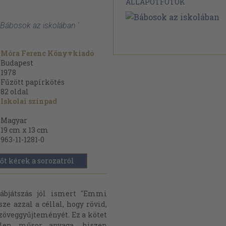
ÁLLAPOTFOTÓK
: Bábosok az iskolában '
Móra Ferenc Könyvkiadó
Budapest
1978
Fűzött papírkötés
82
oldal
Iskolai színpad
Magyar
19 cm x 13 cm
963-11-1281-0
őt kérek a sorozatról
bábjátszás jól ismert "Emmi
ze azzal a céllal, hogy rövid,
zöveggyűjteményét. Ez a kötet
len műsor anyaga, hiszen