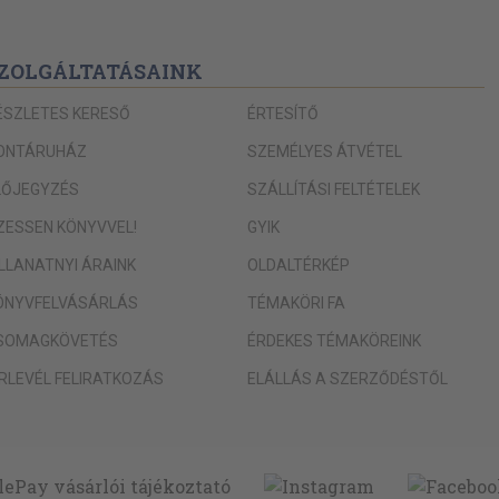
ZOLGÁLTATÁSAINK
ÉSZLETES KERESŐ
ÉRTESÍTŐ
ONTÁRUHÁZ
SZEMÉLYES ÁTVÉTEL
LŐJEGYZÉS
SZÁLLÍTÁSI FELTÉTELEK
IZESSEN KÖNYVVEL!
GYIK
ILLANATNYI ÁRAINK
OLDALTÉRKÉP
ÖNYVFELVÁSÁRLÁS
TÉMAKÖRI FA
SOMAGKÖVETÉS
ÉRDEKES TÉMAKÖREINK
ÍRLEVÉL FELIRATKOZÁS
ELÁLLÁS A SZERZŐDÉSTŐL