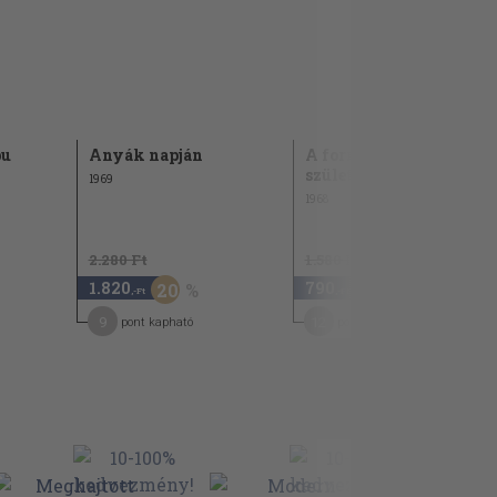
bu
Anyák napján
A forradalom
születésnapja
1969
1968
2.280 Ft
1.580 Ft
1.820
790
20
50
,-Ft
,-Ft
9
12
pont kapható
pont kapható