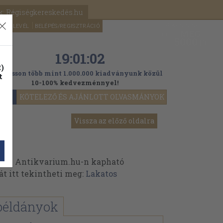
k: Régiségkereskedés.hu
A kosaram
HÍRLEVÉL
BELÉPÉS/REGISZTRÁCIÓ
MÉG
0
5000
Ft
19:01:01
)
ogasson több mint 1.000.000 kiadványunk közül
t
10-100% kedvezménnyel!
YOK
KÖTELEZŐ ÉS AJÁNLOTT OLVASMÁNYOK
Vissza az előző oldalra
k az Antikvarium.hu-n kapható
át itt tekintheti meg:
Lakatos
példányok