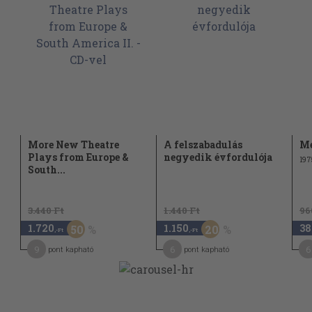
More New Theatre
A felszabadulás
Me
Plays from Europe &
negyedik évfordulója
197
South...
3.440 Ft
1.440 Ft
96
1.720
1.150
38
50
20
,-Ft
,-Ft
9
6
6
pont kapható
pont kapható