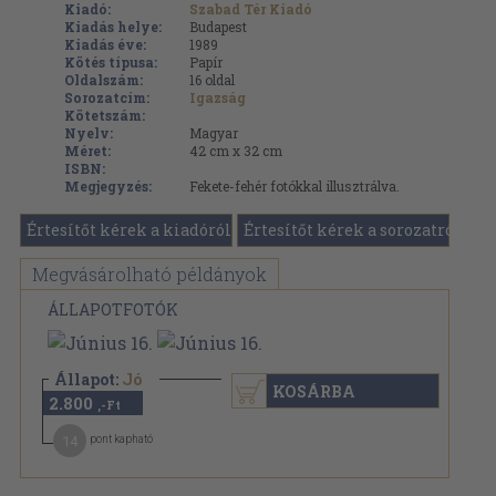
Kiadó:
Szabad Tér Kiadó
Kiadás helye:
Budapest
Kiadás éve:
1989
Kötés típusa:
Papír
Oldalszám:
16
oldal
Sorozatcím:
Igazság
Kötetszám:
Nyelv:
Magyar
Méret:
42 cm x 32 cm
ISBN:
Megjegyzés:
Fekete-fehér fotókkal illusztrálva.
Értesítőt kérek a kiadóról
Értesítőt kérek a sorozatról
Megvásárolható példányok
ÁLLAPOTFOTÓK
Állapot:
Jó
KOSÁRBA
2.800
,-Ft
14
pont kapható