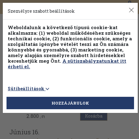
0
Toggle
Főmenü
Könyveink
navigation
Személyre szabott beállítások
Weboldalunk a következő típusú cookie-kat
alkalmazza: (1) weboldal működéséhez szükséges
technikai cookie, (2) funkcionális cookie, amely a
szolgáltatás igénybe vételét teszi az Ön számára
könnyebbé és gyorsabbá, (3) marketing cookie,
Válogasson több mint 30 000 kötet közül
amely alapján személyre szabott hirdetésekkel
Hobbi témakörökben
20% kedvezménnyel!
kereshetjük meg Önt.
A sütiszabályzatunkat itt
érheti el.
Sütibeállítások
Vissza az előző oldalra
HOZZÁJÁRULOK
2.800
Kosárba
,-Ft
Június 16.