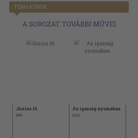
TÉMAKÖRÖK
A SOROZAT TOVÁBBI MŰVEI
ban
Június 16.
Az igazság nyomában
Igaz
16.
1989
2023
1990