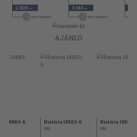
2.800
3.340
1.9
,-Ft
,-Ft
14
17
pont kapható
pont kapható
AJÁNLÓ
ria 1988/1-6.
História 1982/1-6.
História 1982/6.
1982
1982