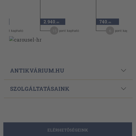
2.940
740
,-Ft
,-Ft
,-Ft
4
15
6
pont kapható
pont kapható
pont kapható
ANTIKVÁRIUM.HU
SZOLGÁLTATÁSAINK
ELÉRHETŐSÉGEINK