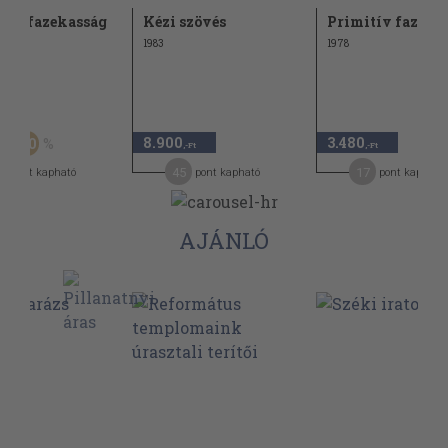
tív fazekasság
Kézi szövés
Primitív fazeka
1983
1978
Ft
8.900
3.480
50
-Ft
,-Ft
,-Ft
6
45
17
pont kapható
pont kapható
pont kapható
AJÁNLÓ