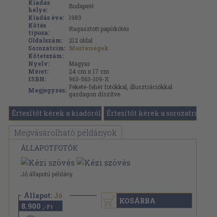
Kiadás
Budapest
helye:
Kiadás éve:
1983
Kötés
Ragasztott papírkötés
típusa:
Oldalszám:
212
oldal
Sorozatcím:
Mesterségek
Kötetszám:
Nyelv:
Magyar
Méret:
24 cm x 17 cm
ISBN:
963-563-109-X
Fekete-fehér fotókkal, illusztrációkkal
Megjegyzés:
gazdagon díszítve.
Értesítőt kérek a kiadóról
Értesítőt kérek a sorozatról
Megvásárolható példányok
ÁLLAPOTFOTÓK
Jó állapotú példány.
Állapot:
Jó
KOSÁRBA
8.900
,-Ft