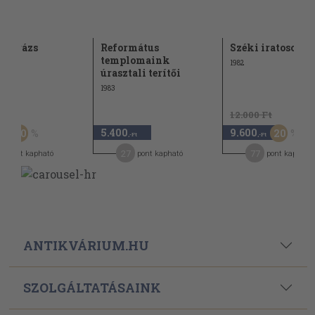
lvarázs
Református
Széki iratosok
templomaink
1982
úrasztali terítői
1983
Ft
12.000 Ft
5.400
9.600
50
20
,-Ft
,-Ft
,-Ft
0
27
77
pont kapható
pont kapható
pont kapható
ANTIKVÁRIUM.HU
SZOLGÁLTATÁSAINK