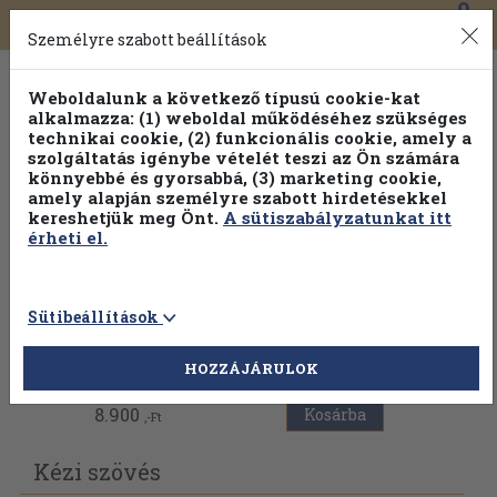
0
Toggle
Főmenü
Könyveink
navigation
Személyre szabott beállítások
Weboldalunk a következő típusú cookie-kat
alkalmazza: (1) weboldal működéséhez szükséges
technikai cookie, (2) funkcionális cookie, amely a
szolgáltatás igénybe vételét teszi az Ön számára
könnyebbé és gyorsabbá, (3) marketing cookie,
Válogasson több mint 30 000 kötet közül
amely alapján személyre szabott hirdetésekkel
Hobbi témakörökben
20% kedvezménnyel!
kereshetjük meg Önt.
A sütiszabályzatunkat itt
érheti el.
Sütibeállítások
Vissza az előző oldalra
HOZZÁJÁRULOK
8.900
Kosárba
,-Ft
Kézi szövés