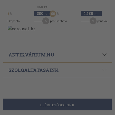
t
960 Ft
380
1.180
50
60
,-Ft
,-Ft
6
9
pont kapható
pont kapható
pont kapható
ANTIKVÁRIUM.HU
SZOLGÁLTATÁSAINK
ELÉRHETŐSÉGEINK