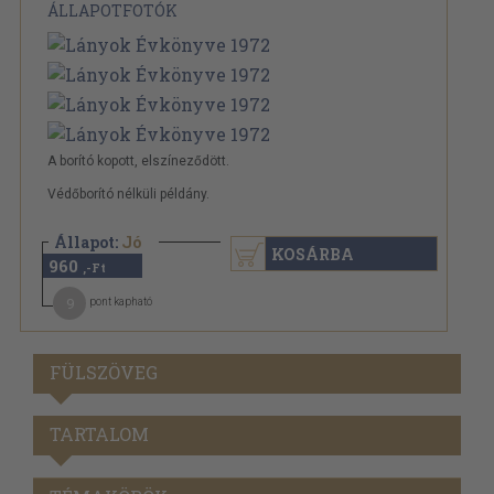
ÁLLAPOTFOTÓK
A borító kopott, elszíneződött.
Védőborító nélküli példány.
Állapot:
Jó
KOSÁRBA
960
,-Ft
9
pont kapható
FÜLSZÖVEG
TARTALOM