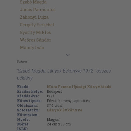
Szabó Magda
Janus Pannonius
Záhonyi Lujza
Gergely Erzsébet
Györffy Miklós
Weöres Sándor
Mándy Iván
Budapest
'Szabó Magda: Lányok Évkönyve 1972 ' összes
példány
Kiadó:
Móra Ferenc Ifjúsági Könyvkiadó
Kiadás helye:
Budapest
Kiadás éve:
1971
Kötés típusa:
Fűzött kemény papírkötés
Oldalszám:
374
oldal
Sorozatcím:
Lányok Évkönyve
Kötetszám:
Nyelv:
Magyar
Méret:
24 cm x 18 cm
ISBN: