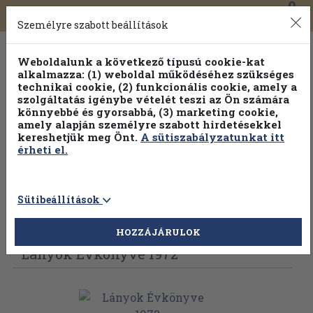
0
Toggle
Főmenü
Könyveink
navigation
Személyre szabott beállítások
Weboldalunk a következő típusú cookie-kat
alkalmazza: (1) weboldal működéséhez szükséges
technikai cookie, (2) funkcionális cookie, amely a
szolgáltatás igénybe vételét teszi az Ön számára
könnyebbé és gyorsabbá, (3) marketing cookie,
amely alapján személyre szabott hirdetésekkel
kereshetjük meg Önt.
A sütiszabályzatunkat itt
érheti el.
Sütibeállítások
Vissza az előző oldalra
Válasszon példányt
HOZZÁJÁRULOK
Lányok Évkönyve 1972