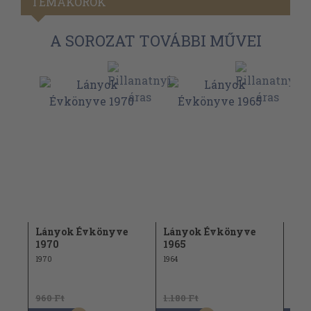
TÉMAKÖRÖK
A SOROZAT TOVÁBBI MŰVEI
Lányok Évkönyve
Lányok Évkönyve
Lán
1970
1965
196
1970
1964
1963
960 Ft
1.180 Ft
1.18