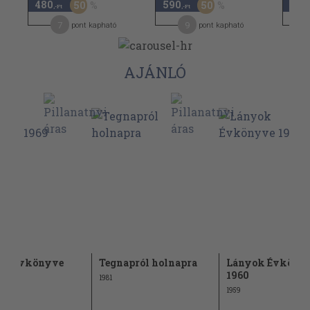
480
590
820
50
50
,-Ft
,-Ft
7
9
pont kapható
pont kapható
AJÁNLÓ
ok Évkönyve
Tegnapról holnapra
Lányok Évköny
1960
1981
1959