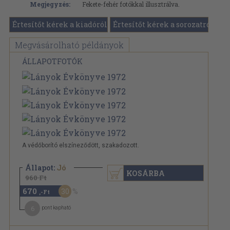
Megjegyzés:
Fekete-fehér fotókkal illusztrálva.
Értesítőt kérek a kiadóról
Értesítőt kérek a sorozatról
Megvásárolható példányok
ÁLLAPOTFOTÓK
A védőborító elszíneződött, szakadozott.
Állapot:
Jó
KOSÁRBA
960 Ft
670
30
,-Ft
6
pont kapható