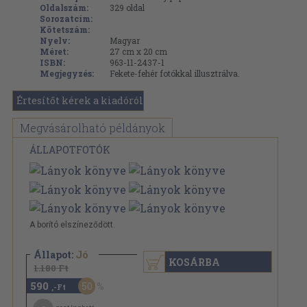
Oldalszám:
329
oldal
Sorozatcím:
Kötetszám:
Nyelv:
Magyar
Méret:
27 cm x 20 cm
ISBN:
963-11-2437-1
Megjegyzés:
Fekete-fehér fotókkal illusztrálva.
Értesítőt kérek a kiadóról
Megvásárolható példányok
ÁLLAPOTFOTÓK
A borító elszíneződött.
Állapot:
Jó
KOSÁRBA
1.180 Ft
590
50
,-Ft