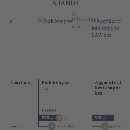
AJÁNLÓ
iki a famíliám
Fiúk könyve
Aggódó tinik
kézikönyve a L
1963
hoz
1.140 Ft
570
980
50
,-Ft
,-Ft
9
5
pont kapható
pont kapható
pont kapható