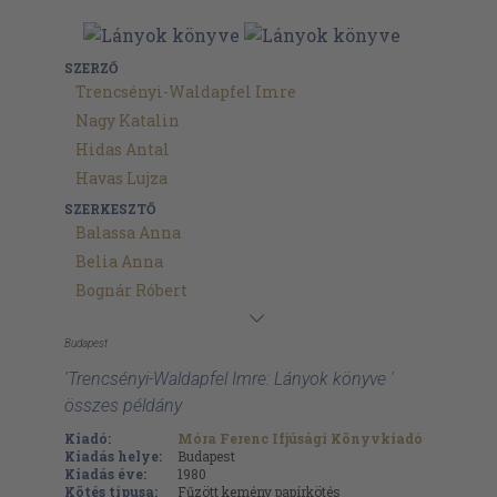
SZERZŐ
Trencsényi-Waldapfel Imre
Nagy Katalin
Hidas Antal
Havas Lujza
SZERKESZTŐ
Balassa Anna
Belia Anna
Bognár Róbert
Budapest
'Trencsényi-Waldapfel Imre: Lányok könyve '
összes példány
Kiadó:
Móra Ferenc Ifjúsági Könyvkiadó
Kiadás helye:
Budapest
Kiadás éve:
1980
Kötés típusa:
Fűzött kemény papírkötés