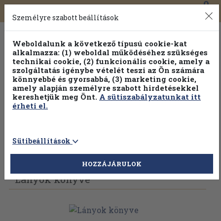
0
Toggle
Főmenü
Könyveink
navigation
Személyre szabott beállítások
Weboldalunk a következő típusú cookie-kat
alkalmazza: (1) weboldal működéséhez szükséges
technikai cookie, (2) funkcionális cookie, amely a
szolgáltatás igénybe vételét teszi az Ön számára
könnyebbé és gyorsabbá, (3) marketing cookie,
amely alapján személyre szabott hirdetésekkel
kereshetjük meg Önt.
A sütiszabályzatunkat itt
érheti el.
Sütibeállítások
Vissza az előző oldalra
Válasszon példányt
HOZZÁJÁRULOK
Lányok könyve