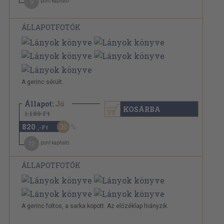
9
pont kapható
ÁLLAPOTFOTÓK
A gerinc sérült.
Állapot:
Jó
KOSÁRBA
1.180 Ft
820
30
,-Ft
12
pont kapható
ÁLLAPOTFOTÓK
A gerinc foltos, a sarka kopott. Az előzéklap hiányzik.