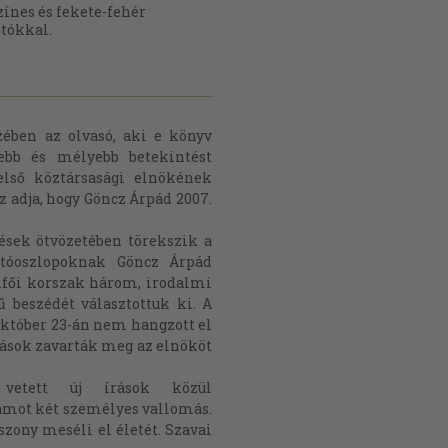
zínes és fekete-fehér
otókkal.
ében az olvasó, aki e könyv
sebb és mélyebb betekintést
első köztársasági elnökének
z adja, hogy Göncz Árpád 2007.
tések ötvözetében törekszik a
artóoszlopoknak Göncz Árpád
mfői korszak három, irodalmi
ű beszédét választottuk ki. A
. október 23-án nem hangzott el
lások zavarták meg az elnököt
 vetett új írások közül
ámot két személyes vallomás.
zony meséli el életét. Szavai