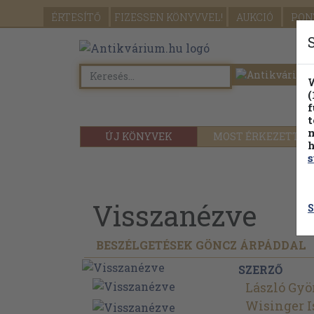
ÉRTESÍTŐ
FIZESSEN
KÖNYVVEL!
AUKCIÓ
PON
W
(
f
t
m
ÚJ KÖNYVEK
MOST ÉRKEZETT
h
s
Visszanézve
S
BESZÉLGETÉSEK GÖNCZ ÁRPÁDDAL
SZERZŐ
László Gyö
Wisinger I