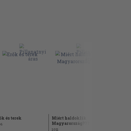
ők és terek
Miért haldoklik
Metamorp
Magyarország???
Hungariae
06
2012
1994