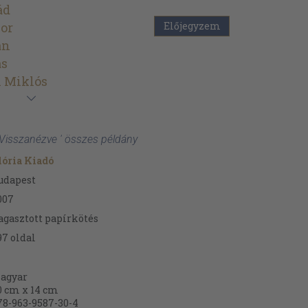
ád
or
Előjegyzem
án
ás
i Miklós
 Visszanézve ' összes példány
lória Kiadó
udapest
007
agasztott papírkötés
97
oldal
agyar
0 cm x 14 cm
78-963-9587-30-4