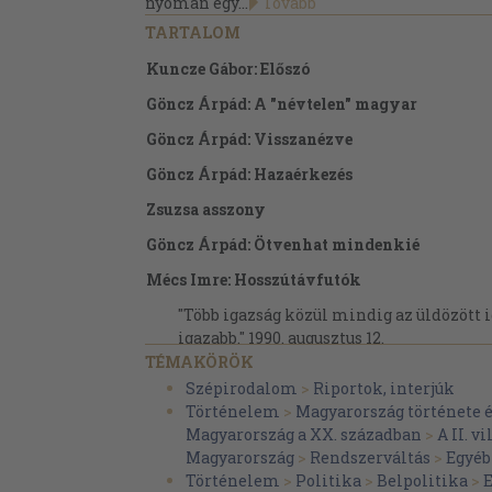
nyomán egy...
Tovább
TARTALOM
Kuncze Gábor: Előszó
Göncz Árpád: A "névtelen" magyar
Göncz Árpád: Visszanézve
Göncz Árpád: Hazaérkezés
Zsuzsa asszony
Göncz Árpád: Ötvenhat mindenkié
Mécs Imre: Hosszútávfutók
"Több igazság közül mindig az üldözött 
igazabb." 1990. augusztus 12.
TÉMAKÖRÖK
"Olyan helyzetet, hogy feladjam, nem t
Szépirodalom
>
Riportok, interjúk
elképzelni, de olyan helyzetet, hogy ott
Történelem
>
Magyarország története 
mert a becsületembe ütközne, azt bármik
Magyarország a XX. században
>
A II. v
december 25.
Magyarország
>
Rendszerváltás
>
Egyéb
"A félelem szemszögéből minden érthető.
Történelem
>
Politika
>
Belpolitika
>