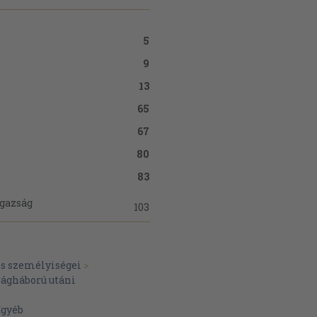
5
9
13
65
67
80
83
igazság
103
udok
 kell hagynom,
127
és személyiségei
>
or." 1990.
ilágháború utáni
" 1991.
Egyéb
140