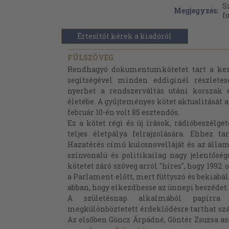
S
Megjegyzés:
f
Értesítőt kérek a kiadóról
FÜLSZÖVEG
Rendhagyó dokumentumkötetet tart a kez
segítségével minden eddiginél részlete
nyerhet a rendszerváltás utáni korszak 
életébe. A gyűjteményes kötet aktualitását a
február 10-én volt 85 esztendős.
Ez a kötet régi és új írások, rádióbeszélge
teljes életpálya felrajzolására. Ehhez t
Hazatérés című kulcsnovelláját és az álla
színvonalú és politikailag nagy jelentőség
kötetet záró szöveg arról "híres", hogy 1992
a Parlament előtt, mert füttyszó és bekiabá
abban, hogy elkezdhesse az ünnepi beszédet.
A születésnap alkalmából papírra
megkülönböztetett érdeklődésre tarthat sz
Az elsőben Göncz Árpádné, Göntér Zsuzsa ass