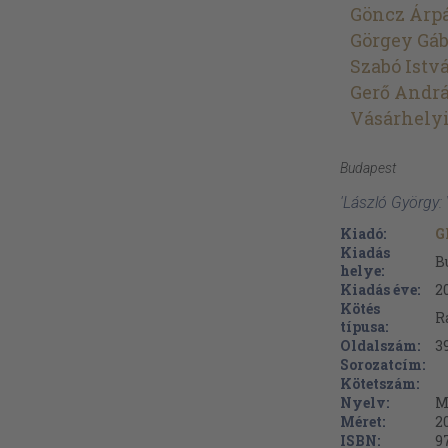
Göncz Árp
Görgey Gáb
Szabó Istv
Gerő Andr
Vásárhely
Budapest
'László György:
Kiadó:
G
Kiadás
B
helye:
Kiadás éve:
2
Kötés
R
típusa:
Oldalszám:
3
Sorozatcím:
Kötetszám:
Nyelv:
M
Méret:
2
ISBN:
9