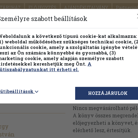
TÁRUHÁZ
ELŐJEGYZÉS
AJÁNDÉKUTALVÁNY
Partnerün
SZÁLLÍTÁS
SEGÍTSÉG
Személyre szabott beállítások
1.
Részletes kereső
Témaköri fa
eboldalunk a következő típusú cookie-kat alkalmazza:
1) weboldal működéséhez szükséges technikai cookie, (2
KIADV
unkcionális cookie, amely a szolgáltatás igénybe vételé
LEGNA
eszi az Ön számára könnyebbé és gyorsabbá, (3)
arketing cookie, amely alapján személyre szabott
PILLANATNYI ÁRAINK
FENNTARTHATÓ OLVASMÁN
irdetésekkel kereshetjük meg Önt.
A
ütiszabályzatunkat itt érheti el.
ütibeállítások
Megvásárolható 
HOZZÁJÁRULOK
Nincs megvásárolható pé
A könyv összes megrendelh
előjegyezheti a könyvet, 
rgy
elérhető lesz, értesítjük.
stván