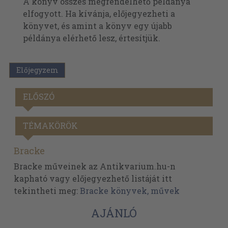
A könyv összes megrendelhető példánya
elfogyott. Ha kívánja, előjegyezheti a
könyvet, és amint a könyv egy újabb
példánya elérhető lesz, értesítjük.
Előjegyzem
ELŐSZÓ
TÉMAKÖRÖK
Bracke
Bracke műveinek az Antikvarium.hu-n
kapható vagy előjegyezhető listáját itt
tekintheti meg:
Bracke könyvek, művek
AJÁNLÓ