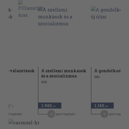
gok-választások
A szellemi munkások
A gondolkodás új
és a szocializmus
1981
1919
Ft
1.940
1.140
60
,-Ft
,-Ft
5
10
9
pont kapható
pont kapható
pont kapható