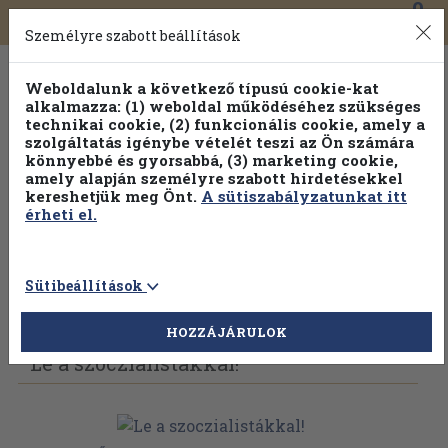
0
Toggle
Főmenü
Könyveink
navigation
Személyre szabott beállítások
Weboldalunk a következő típusú cookie-kat
alkalmazza: (1) weboldal működéséhez szükséges
technikai cookie, (2) funkcionális cookie, amely a
szolgáltatás igénybe vételét teszi az Ön számára
könnyebbé és gyorsabbá, (3) marketing cookie,
amely alapján személyre szabott hirdetésekkel
kereshetjük meg Önt.
A sütiszabályzatunkat itt
érheti el.
Sütibeállítások
Vissza az előző oldalra
Válasszon példányt
HOZZÁJÁRULOK
Le a szoczialistákkal!