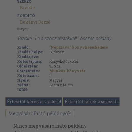
SZERZŐ
Bracke
FORDÍTÓ
Bokányi Dezső
Budapest
'Bracke : Le a szoczialistákkal! ' összes példány
Kiadó:
"Népszava" könyvkereskedése
Kiadás helye:
Budapest
Kiadás éve:
Kötés típusa:
Könyvkötői kötés
Oldalszám:
31
oldal
Sorozatcím:
Munkás-könyvtár
Kötetszám:
1
Nyelv:
Magyar
Méret:
19 cm x 14 cm
ISBN:
Értesítőt kérek a kiadóról
Értesítőt kérek a sorozatról
Megvásárolható példányok
Nincs megvásárolható példány