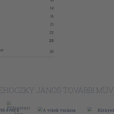
14
16
21
22
25
st
26
27
nevelés
28
30
EHOCZKY JÁNOS TOVÁBBI MŰV
stratégiai
35
39
tartalma
44