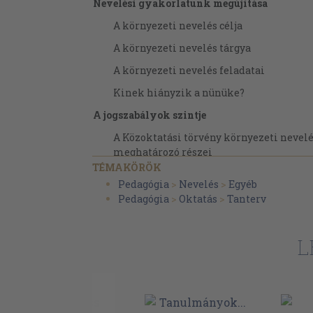
Nevelési gyakorlatunk megújítása
A környezeti nevelés célja
A környezeti nevelés tárgya
A környezeti nevelés feladatai
Kinek hiányzik a nünüke?
A jogszabályok szintje
A Közoktatási törvény környezeti nevelé
meghatározó részei
TÉMAKÖRÖK
Tanulói, szülői jogok
Pedagógia
>
Nevelés
>
Egyéb
A Közoktatási törvénynek a környezeti 
Pedagógia
>
Oktatás
>
Tanterv
megvalósulását befolyásoló szakaszai
Stratégiai tervezés
L
Szempontok a környzetei nevelés helyi 
tervezéséhez
A Nemzeti alaptanterv környezeti nevelési 