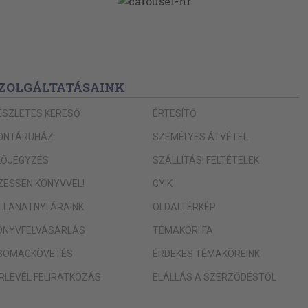
105
105
sztő módszerek
107
109
ZOLGÁLTATÁSAINK
109
ÉSZLETES KERESŐ
ÉRTESÍTŐ
111
kák
113
ONTÁRUHÁZ
SZEMÉLYES ÁTVÉTEL
117
LŐJEGYZÉS
SZÁLLÍTÁSI FELTÉTELEK
118
IZESSEN KÖNYVVEL!
GYIK
118
ILLANATNYI ÁRAINK
OLDALTÉRKÉP
119
ÖNYVFELVÁSÁRLÁS
TÉMAKÖRI FA
123
SOMAGKÖVETÉS
ÉRDEKES TÉMAKÖREINK
zeti
124
ÍRLEVÉL FELIRATKOZÁS
ELÁLLÁS A SZERZŐDÉSTŐL
127