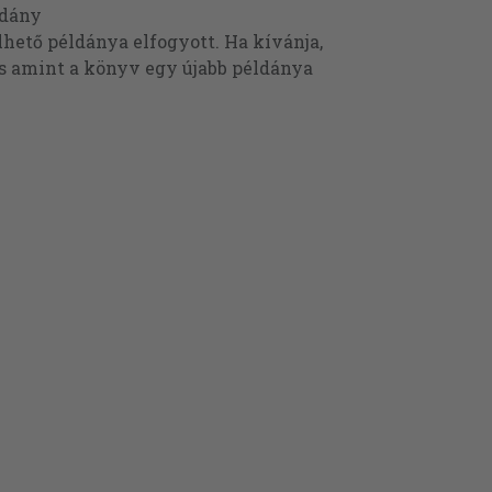
ldány
ető példánya elfogyott. Ha kívánja,
és amint a könyv egy újabb példánya