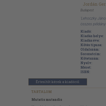
Jordán Ger
Budapest
'Lehoczky János
összes példány
Kiadó:
Kiadás helye:
Kiadás éve:
Kötés típusa:
Oldalszám:
Sorozatcím:
Kötetszám:
Nyelv:
Méret:
ISBN:
Értesítőt kérek a kiadóról
TARTALOM
Mutatis mutandis