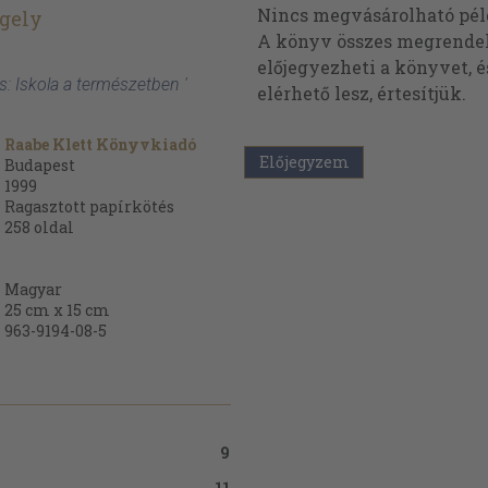
Nincs megvásárolható pé
gely
A könyv összes megrendelh
előjegyezheti a könyvet, 
: Iskola a természetben '
elérhető lesz, értesítjük.
Raabe Klett Könyvkiadó
Előjegyzem
Budapest
1999
Ragasztott papírkötés
258
oldal
Magyar
25 cm x 15 cm
963-9194-08-5
9
11