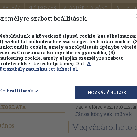
TÁRUHÁZ
ELŐJEGYZÉS
AJÁNDÉKUTALVÁNY
Partnerün
SZÁLLÍTÁS
SEGÍTSÉG
Személyre szabott beállítások
1.
Részletes kereső
Témaköri fa
eboldalunk a következő típusú cookie-kat alkalmazza:
1) weboldal működéséhez szükséges technikai cookie, (2
KIADV
unkcionális cookie, amely a szolgáltatás igénybe vételé
LEGNA
eszi az Ön számára könnyebbé és gyorsabbá, (3)
arketing cookie, amely alapján személyre szabott
PILLANATNYI ÁRAINK
FENNTARTHATÓ OLVASMÁN
irdetésekkel kereshetjük meg Önt.
A
ütiszabályzatunkat itt érheti el.
etben
Lehoczky János
ütibeállítások
HOZZÁJÁRULOK
Lehoczky János műveine
vagy előjegyezhető listáj
AKORLATA
János könyvek, művek
János
Megvásárolható 