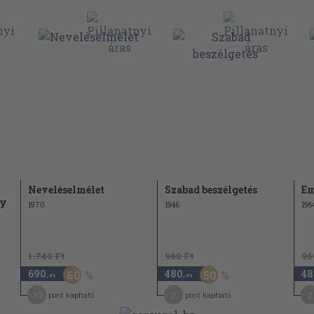
lés feladatai
76
78
79
85
86
90
92
elvei
s
93
Neveléselmélet
Szabad beszélgetés
Em
ny
1970
1946
198
95
95
ezése
1.740 Ft
960 Ft
96
rveinek
100
690
480
48
60
50
,-Ft
,-Ft
10
2
2
102
pont kapható
pont kapható