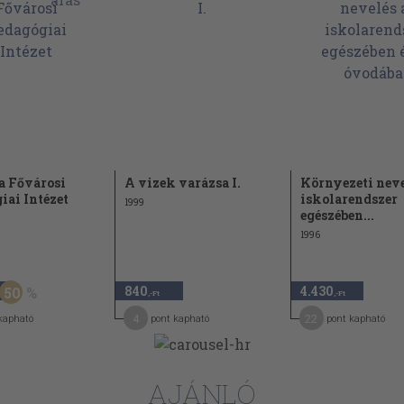
endező elve
48
k összetevői
50
zintetizáló
53
55
j szemléletű
57
 a Fővárosi
A vizek varázsa I.
Környezeti neve
iai Intézet
iskolarendszer
1999
59
nevelés
egészében...
1996
60
65
ó feladatok
840
4.430
50
65
,-Ft
,-Ft
tai
4
22
kapható
pont kapható
pont kapható
70
a
örnyezeti
74
AJÁNLÓ
75