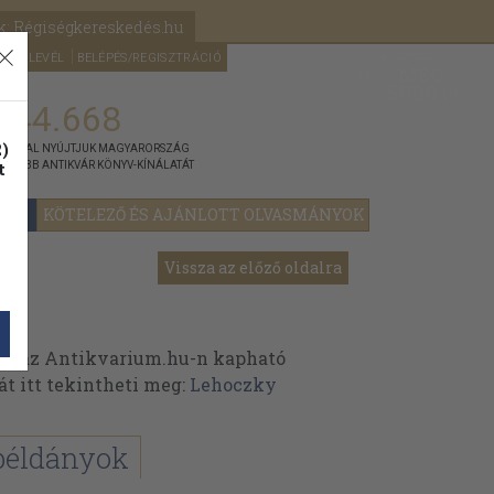
k: Régiségkereskedés.hu
A kosaram
HÍRLEVÉL
BELÉPÉS/REGISZTRÁCIÓ
MÉG
0
5000
Ft
144.668
)
ÁNNYAL NYÚJTJUK MAGYARORSZÁG
t
GYOBB ANTIKVÁR KÖNYV-KÍNÁLATÁT
YOK
KÖTELEZŐ ÉS AJÁNLOTT OLVASMÁNYOK
Vissza az előző oldalra
k az Antikvarium.hu-n kapható
át itt tekintheti meg:
Lehoczky
példányok