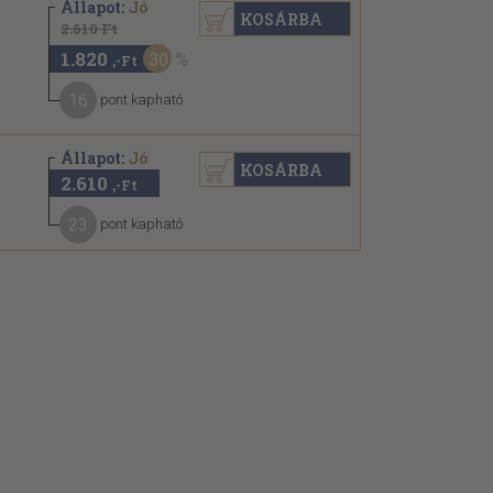
Állapot:
Jó
KOSÁRBA
2.610 Ft
1.820
30
,-Ft
16
pont kapható
Állapot:
Jó
KOSÁRBA
2.610
,-Ft
23
pont kapható