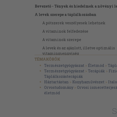
Bevezető - Tények és hiedelmek a növényi l
A levek szerepe a táplálkozásban
A pótszerek veszélyesek lehetnek
A vitaminok felfedezése
A vitaminok szerepe
A levek és az ajánlott, illetve optimális
vitaminmennyiség
TÉMAKÖRÖK
A friss levek vitaminjai
Természetgyógyászat
>
Életmód
>
Tápl
Ásványi anyagok a friss levekben
Természetgyógyászat
>
Terápiák
>
Fizi
Táplálkozásterápiák
A friss levek folyadéktartalma
Háztartástan
>
Konyhaművészet
>
Ital
Enzimek a friss levekben
Orvostudomány
>
Orvosi ismeretterjes
életmód
Aminosavak a friss levekben
Klorofill a friss levekben
S
A lékúra tervezése