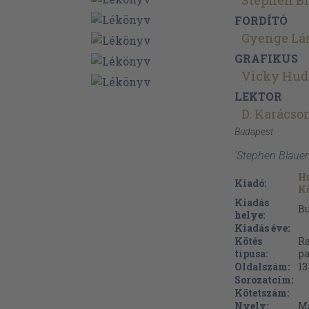
Stephen B
FORDÍTÓ
Gyenge Lá
GRAFIKUS
Vicky Hud
LEKTOR
D. Karácso
Budapest
'Stephen Blauer
H
Kiadó:
Kö
Kiadás
B
helye:
Kiadás éve:
Kötés
R
típusa:
pa
Oldalszám:
13
Sorozatcím:
Kötetszám:
Nyelv:
M