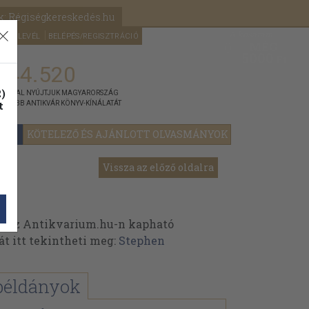
k: Régiségkereskedés.hu
A kosaram
HÍRLEVÉL
BELÉPÉS/REGISZTRÁCIÓ
MÉG
0
5000
Ft
144.520
)
ÁNNYAL NYÚJTJUK MAGYARORSZÁG
t
GYOBB ANTIKVÁR KÖNYV-KÍNÁLATÁT
YOK
KÖTELEZŐ ÉS AJÁNLOTT OLVASMÁNYOK
Vissza az előző oldalra
k az Antikvarium.hu-n kapható
át itt tekintheti meg:
Stephen
példányok