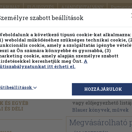
TÁRUHÁZ
ELŐJEGYZÉS
AJÁNDÉKUTALVÁNY
Partnerün
SZÁLLÍTÁS
SEGÍTSÉG
Személyre szabott beállítások
1.
Részletes kereső
Témaköri fa
eboldalunk a következő típusú cookie-kat alkalmazza:
1) weboldal működéséhez szükséges technikai cookie, (2
KIADV
unkcionális cookie, amely a szolgáltatás igénybe vételé
LEGNA
eszi az Ön számára könnyebbé és gyorsabbá, (3)
arketing cookie, amely alapján személyre szabott
PILLANATNYI ÁRAINK
FENNTARTHATÓ OLVASMÁN
irdetésekkel kereshetjük meg Önt.
A
ütiszabályzatunkat itt érheti el.
Stephen Blauer
ütibeállítások
HOZZÁJÁRULOK
Stephen Blauer műveine
vagy előjegyezhető listáj
 ÉS EGYÉB
 ÉS DÉLI
Blauer könyvek, művek
Megvásárolható 