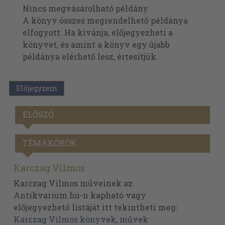
Nincs megvásárolható példány
A könyv összes megrendelhető példánya
elfogyott. Ha kívánja, előjegyezheti a
könyvet, és amint a könyv egy újabb
példánya elérhető lesz, értesítjük.
Előjegyzem
ELŐSZÓ
TÉMAKÖRÖK
Karczag Vilmos
Karczag Vilmos műveinek az
Antikvarium.hu-n kapható vagy
előjegyezhető listáját itt tekintheti meg:
Karczag Vilmos könyvek, művek