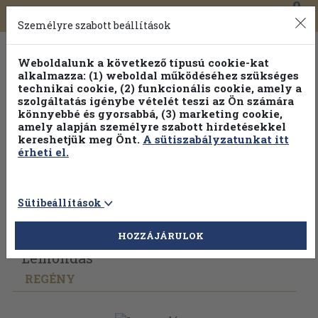
0
Toggle
Főmenü
Könyveink
navigation
Személyre szabott beállítások
Weboldalunk a következő típusú cookie-kat
alkalmazza: (1) weboldal működéséhez szükséges
technikai cookie, (2) funkcionális cookie, amely a
szolgáltatás igénybe vételét teszi az Ön számára
könnyebbé és gyorsabbá, (3) marketing cookie,
Válogasson több mint 1.000.000 kiadványunk közül
10-
amely alapján személyre szabott hirdetésekkel
100% kedvezménnyel!
kereshetjük meg Önt.
A sütiszabályzatunkat itt
érheti el.
Sütibeállítások
Vissza az előző oldalra
Válasszon példányt
HOZZÁJÁRULOK
Lemondás
REGÉNY