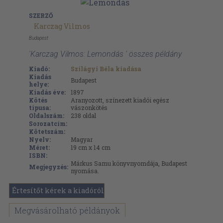
SZERZŐ
Karczag Vilmos
Budapest
'Karczag Vilmos: Lemondás ' összes példány
Kiadó:
Szilágyi Béla kiadása
Kiadás
Budapest
helye:
Kiadás éve:
1897
Kötés
Aranyozott, színezett kiadói egész
típusa:
vászonkötés
Oldalszám:
238
oldal
Sorozatcím:
Kötetszám:
Nyelv:
Magyar
Méret:
19 cm x 14 cm
ISBN:
Márkus Samu könyvnyomdája, Budapest
Megjegyzés:
nyomása.
Értesítőt kérek a kiadóról
Megvásárolható példányok