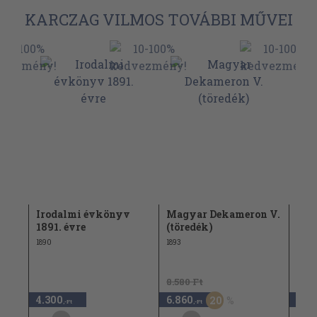
KARCZAG VILMOS TOVÁBBI MŰVEI
Irodalmi évkönyv
Magyar Dekameron V.
Lem
1891. évre
(töredék)
1897
1890
1893
8.580 Ft
4.300
6.860
4.3
20
,-Ft
,-Ft