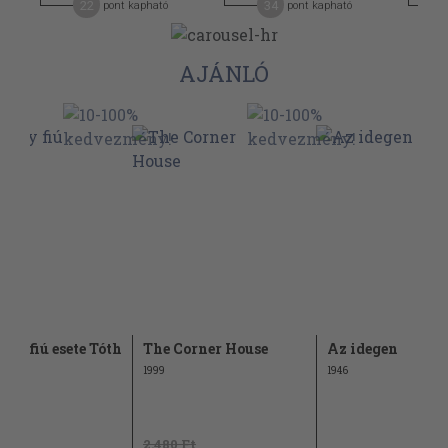
22
34
pont kapható
pont kapható
AJÁNLÓ
zty fiú esete Tóth
The Corner House
Az idegen
val
1999
1946
Ft
2.480 Ft