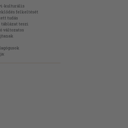
i-kulturális
deklődés felkeltését
ett tudás
táblázat teszi
ó változatos
újtanak
edagógusok
ja: