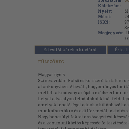
Sorozatcím:
S
Kötetszám:
Nyelv:
M
Méret:
24
ISBN:
97
Sz
Megjegyzés:
il
sz
Értesítőt kérek a kiadóról
Értesít
FÜLSZÖVEG
Magyar nyelv
Színes, vidám külső és korszerű tartalom ö
a tankönyvben. A bevált, hagyományos taní
mellett a kiadvány az újabb módszertani tö
helyet adva olyan feladatokat kínál feldolgo
amelyek lehetőséget adnak a különböző koo
munkaformákra és a differenciált oktatásra 
Nagy hangsúlyt fektet a szövegértési készsé
és a kommunikációs képesség fejlesztésére é
ismeretek folyamatos bővítésére.