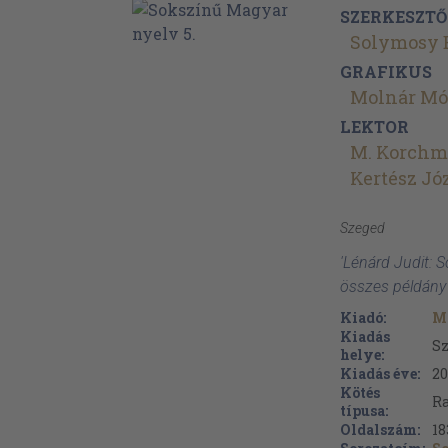
SZERKESZTŐ
Solymosy 
GRAFIKUS
Molnár Mó
LEKTOR
M. Korchmá
Kertész Jó
Szeged
'Lénárd Judit: S
összes példány
Kiadó:
M
Kiadás
S
helye:
Kiadás éve:
20
Kötés
Ra
típusa:
Oldalszám:
18