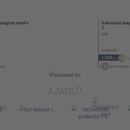
magyar nyelv
Sokszínű ma
7.
2013
1.880 Ft
1.500
20
,-Ft
8
ható
pont kapható
AJÁNLÓ