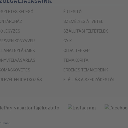
ZOLGÁLTATÁSAINK
ÉSZLETES KERESŐ
ÉRTESÍTŐ
ONTÁRUHÁZ
SZEMÉLYES ÁTVÉTEL
LŐJEGYZÉS
SZÁLLÍTÁSI FELTÉTELEK
IZESSEN KÖNYVVEL!
GYIK
ILLANATNYI ÁRAINK
OLDALTÉRKÉP
ÖNYVFELVÁSÁRLÁS
TÉMAKÖRI FA
SOMAGKÖVETÉS
ÉRDEKES TÉMAKÖREINK
ÍRLEVÉL FELIRATKOZÁS
ELÁLLÁS A SZERZŐDÉSTŐL
y
Ebond