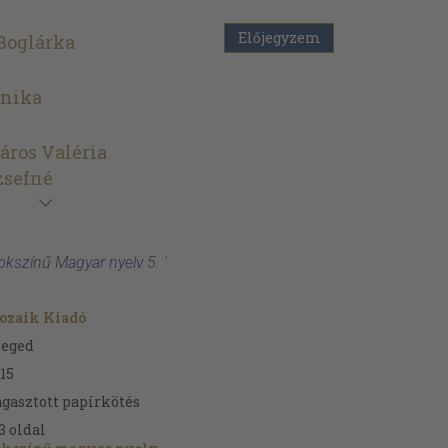
Előjegyzem
Boglárka
nika
ros Valéria
zsefné
okszínű Magyar nyelv 5. '
ozaik Kiadó
zeged
15
gasztott papírkötés
3
oldal