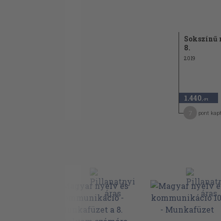
24. Az egyszerűsítés elve 102
25. Összefoglalás 104
Szövegszerkesztés
26. A leírás
Sokszínű 
8.
27. Az elbeszélés
28. A párbeszéd
2019
29. A levél
30. Összefoglalás
A szavak szerkezete
1.440
31. Az egyszerű és az összetett szavak
,-Ft
32. A szótő és a toldalékok 129
7
pont kap
33. A képző, a jel és a rag 132
34. Összefoglalás 136
Állandósult szókapcsolatok
35. Szólások 138
36. Szóláshasonlatok 141
37. Közmondások 143
38. Összefoglalás 146
Hangalak és jelentés
39. Egyjelentésű szavak 148
40. Többjelentésű szavak 152