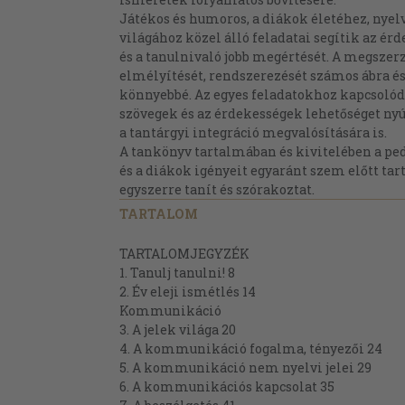
Játékos és humoros, a diákok életéhez, nyelv
világához közel álló feladatai segítik az ér
és a tanulnivaló jobb megértését. A megszerz
elmélyítését, rendszerezését számos ábra és 
könnyebbé. Az egyes feladatokhoz kapcsolód
szövegek és az érdekességek lehetőséget ny
a tantárgyi integráció megvalósítására is.
A tankönyv tartalmában és kivitelében a p
és a diákok igényeit egyaránt szem előtt tart
egyszerre tanít és szórakoztat.
TARTALOM
TARTALOMJEGYZÉK
1. Tanulj tanulni! 8
2. Év eleji ismétlés 14
Kommunikáció
3. A jelek világa 20
4. A kommunikáció fogalma, tényezői 24
5. A kommunikáció nem nyelvi jelei 29
6. A kommunikációs kapcsolat 35