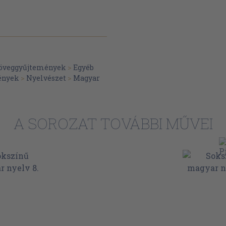
zöveggyűjtemények
>
Egyéb
ények
>
Nyelvészet
>
Magyar
A SOROZAT TOVÁBBI MŰVEI