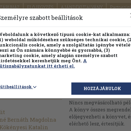
TÁRUHÁZ
ELŐJEGYZÉS
AJÁNDÉKUTALVÁNY
Partnerün
SZÁLLÍTÁS
SEGÍTSÉG
Személyre szabott beállítások
1.
Részletes kereső
Témaköri fa
eboldalunk a következő típusú cookie-kat alkalmazza:
1) weboldal működéséhez szükséges technikai cookie, (2
KIADV
unkcionális cookie, amely a szolgáltatás igénybe vételé
LEGNA
eszi az Ön számára könnyebbé és gyorsabbá, (3)
arketing cookie, amely alapján személyre szabott
PILLANATNYI ÁRAINK
FENNTARTHATÓ OLVASMÁN
irdetésekkel kereshetjük meg Önt.
A
ütiszabályzatunkat itt érheti el.
 nyelv 5.
ütibeállítások
Megvásárolható 
HOZZÁJÁRULOK
Nincs megvásárolható pé
A könyv összes megrendelh
it
előjegyezheti a könyvet, 
é Bernáth Magdolna
elérhető lesz, értesítjük.
Kökényesi Katalin