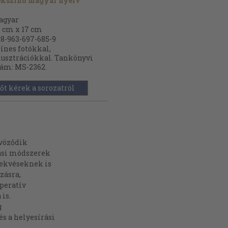
okszínű magyar nyelv
agyar
 cm x 17 cm
8-963-697-685-9
ínes fotókkal,
lusztrációkkal. Tankönyvi
ám: MS-2362.
őt kérek a sorozatról
tvöződik
tási módszerek
rekvéseknek is
zásra,
peratív
is.
g
s a helyesírási