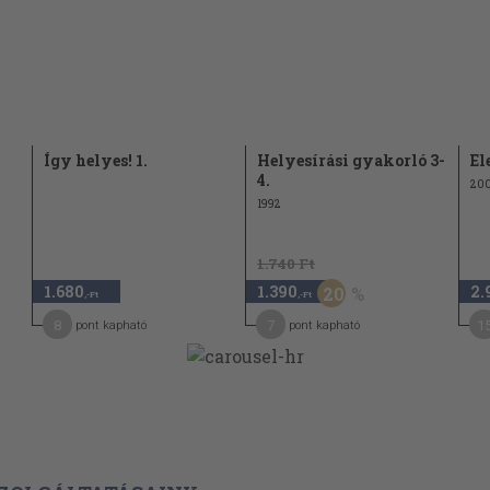
Így helyes! 1.
Helyesírási gyakorló 3-
El
4.
20
1992
1.740 Ft
1.680
1.390
2.
20
,-Ft
,-Ft
8
7
1
pont kapható
pont kapható