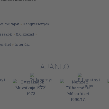
ei műfajok
>
Hangversenyek
szakok
>
XX. század
>
ei élet
>
Interjúk,
AJÁNLÓ