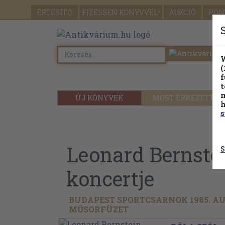
ÉRTESÍTŐ
FIZESSEN
KÖNYVVEL!
AUKCIÓ
PON
W
(
f
t
m
ÚJ KÖNYVEK
MOST ÉRKEZETT
h
s
Leonard Bernste
S
koncertje
BUDAPEST SPORTCSARNOK 1985. AUG
MŰSORFÜZET