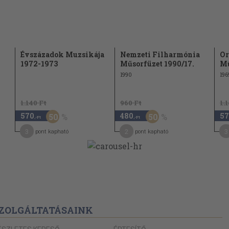
Évszázadok Muzsikája
Nemzeti Filharmónia
Or
1972-1973
Műsorfüzet 1990/17.
Mű
1990
196
1.140 Ft
960 Ft
1.
570
480
57
50
50
,-Ft
,-Ft
3
2
3
pont kapható
pont kapható
ZOLGÁLTATÁSAINK