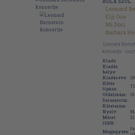
RÓLA SZÓL
Leonard Be
Eiji Oue
Mi Dori
Barbara H
'Leonard Bernst
koncertje ' öss
Kiadó:
Kiadás
helye:
Kiadás éve:
19
Kötés
Tű
típusa:
Oldalszám:
15
Sorozatcím:
Kötetszám:
Nyelv:
M
Méret:
21
ISBN:
Fe
Megjegyzés:
il