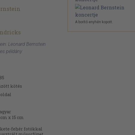
rnstein
A borító enyhén kopott.
endricks
ein: Leonard Bernstein
zes példány
85
zött kötés
oldal
agyar
 cm x 15 cm
kete-fehér fotókkal
lusztrált műsorfüzet.