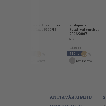
harmónia
Nemzeti Filharmónia
Budapesti
91/1.
Műsorfüzet 1990/16.
Fesztiválzenekar
2006/2007
1990
2007
960 Ft
1.140 Ft
480
570
50
50
,-Ft
,-Ft
2
5
pont kapható
pont kapható
ANTIKVÁRIUM.HU
S