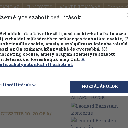
TÁRUHÁZ
ELŐJEGYZÉS
AJÁNDÉKUTALVÁNY
Partnerün
SZÁLLÍTÁS
SEGÍTSÉG
Személyre szabott beállítások
1.
Részletes kereső
Témaköri fa
eboldalunk a következő típusú cookie-kat alkalmazza:
1) weboldal működéséhez szükséges technikai cookie, (2
KIADV
unkcionális cookie, amely a szolgáltatás igénybe vételé
LEGNA
eszi az Ön számára könnyebbé és gyorsabbá, (3)
arketing cookie, amely alapján személyre szabott
PILLANATNYI ÁRAINK
FENNTARTHATÓ OLVASMÁN
irdetésekkel kereshetjük meg Önt.
A
ütiszabályzatunkat itt érheti el.
in
ütibeállítások
Megvásárolható 
HOZZÁJÁRULOK
ÁLLAPOTFOTÓK
USZTUS 10. 20 ÓRA/