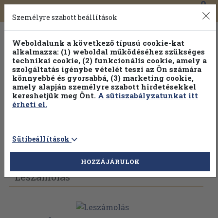
0
Toggle
Főmenü
Könyveink
navigation
Személyre szabott beállítások
Weboldalunk a következő típusú cookie-kat
alkalmazza: (1) weboldal működéséhez szükséges
technikai cookie, (2) funkcionális cookie, amely a
szolgáltatás igénybe vételét teszi az Ön számára
könnyebbé és gyorsabbá, (3) marketing cookie,
amely alapján személyre szabott hirdetésekkel
kereshetjük meg Önt.
A sütiszabályzatunkat itt
érheti el.
Sütibeállítások
Vissza az előző oldalra
Válasszon példányt
HOZZÁJÁRULOK
Leszámolás