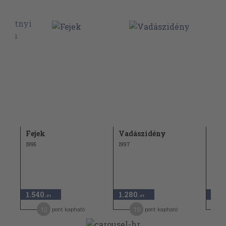
Fejek
Vadászidény
Les
1995
1997
1989
1.540
1.280
1.15
,-Ft
,-Ft
12
19
pont kapható
pont kapható