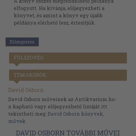
A könyv összes megrendelhető példánya
elfogyott. Ha kívánja, előjegyezheti a
könyvet, és amint a könyv egy újabb
példánya elérhető lesz, értesítjük.
Előjegyzem
FÜLSZÖVEG
TÉMAKÖRÖK
David Osborn
David Osborn műveinek az Antikvarium.hu-
n kapható vagy előjegyezhető listáját itt
tekintheti meg:
David Osborn könyvek,
művek
DAVID OSBORN TOVÁBBI MŰVEI