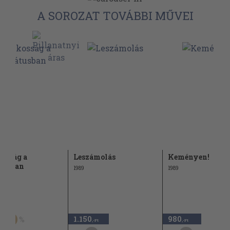
A SOROZAT TOVÁBBI MŰVEI
osság a
Leszámolás
Keményen!
tusban
1989
1989
Ft
1.150
980
60
,-Ft
,-Ft