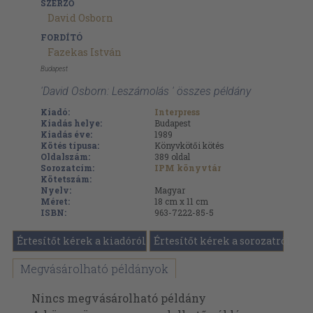
SZERZŐ
David Osborn
FORDÍTÓ
Fazekas István
Budapest
'David Osborn: Leszámolás ' összes példány
Kiadó:
Interpress
Kiadás helye:
Budapest
Kiadás éve:
1989
Kötés típusa:
Könyvkötői kötés
Oldalszám:
389
oldal
Sorozatcím:
IPM könyvtár
Kötetszám:
Nyelv:
Magyar
Méret:
18 cm x 11 cm
ISBN:
963-7222-85-5
Értesítőt kérek a kiadóról
Értesítőt kérek a sorozatról
Megvásárolható példányok
Nincs megvásárolható példány