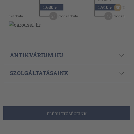
1.630
1.910
30
,-Ft
,-Ft
24
17
pont kapható
pont kapható
pont kapható
ANTIKVÁRIUM.HU
SZOLGÁLTATÁSAINK
ELÉRHETŐSÉGEINK