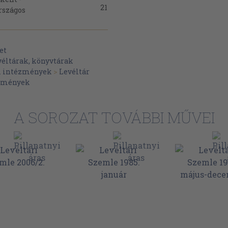
21
rszágos
 hősi halott
37
ásának
et
véltárak, könyvtárak
i intézmények
>
Levéltár
lemények
s Levéltár
43
mentése
A SOROZAT TOVÁBBI MŰVEI
51
véltárak
ása I. József
56
Propaganda
63