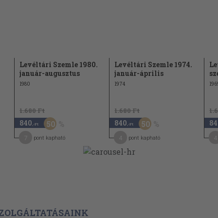
95
ri konferencia
96
veiről
98
99
Levéltári Szemle 1980.
Levéltári Szemle 1974.
Le
100
január-augusztus
január-április
sz
1980
1974
196
102
103
1.680 Ft
1.680 Ft
1.
840
840
84
50
50
,-Ft
,-Ft
7
4
4
pont kapható
pont kapható
ZOLGÁLTATÁSAINK