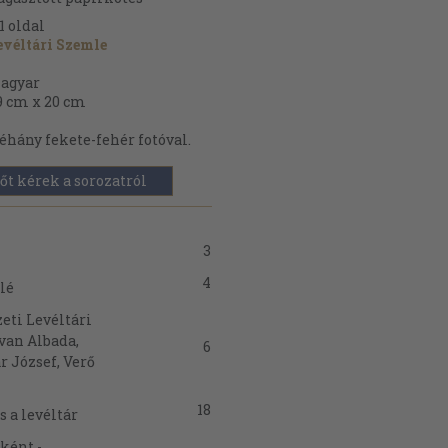
1
oldal
evéltári Szemle
agyar
9 cm x 20 cm
éhány fekete-fehér fotóval.
őt kérek a sorozatról
3
4
lé
eti Levéltári
van Albada,
6
 József, Verő
18
s a levéltár
ként -