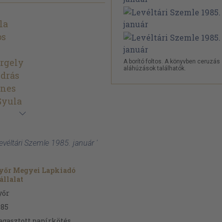
la
os
ergely
A borító foltos. A könyvben ceruzás
aláhúzások találhatók.
drás
gnes
Gyula
evéltári Szemle 1985. január '
yőr Megyei Lapkiadó
állalat
yőr
985
agasztott papírkötés