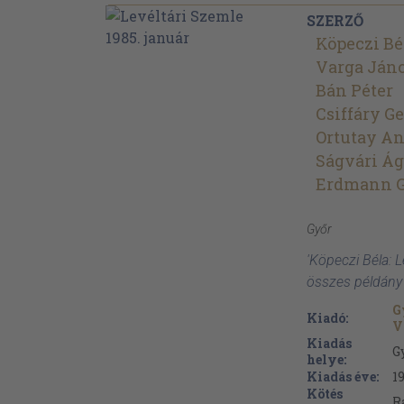
SZERZŐ
Köpeczi Bé
Varga Ján
Bán Péter
Csiffáry G
Ortutay An
Ságvári Á
Erdmann 
Győr
'Köpeczi Béla: L
összes példány
G
Kiadó:
V
Kiadás
G
helye:
Kiadás éve:
1
Kötés
R