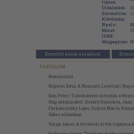
típusa:
Oldalszám:
11
Sorozatcím:
L
Kötetszám:
Nyelv:
M
Méret:
2
ISBN:
Megjegyzés:
N
Értesítőt kérek a kiadóról
Értesít
TARTALOM
Beköszöntő
Köpeczi Béla: A Nemzeti Levéltári Nap e
Bán Péter: Tudományos ülésszak a Nemz
Nap alkalmából. Kosáry Domokos, Jaan 
Farkasinszky Lajos, Ormos Mária, Kanyar
Gábor előadásai
Varga János: A történeti érték fogalma é
Erdmann Gyula: Történeti érték szerven