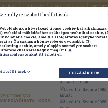
TÁRUHÁZ
ELŐJEGYZÉS
AJÁNDÉKUTALVÁNY
Partnerün
SZÁLLÍTÁS
SEGÍTSÉG
Személyre szabott beállítások
1.
Részletes kereső
Témaköri fa
eboldalunk a következő típusú cookie-kat alkalmazza:
1) weboldal működéséhez szükséges technikai cookie, (2
KIADV
unkcionális cookie, amely a szolgáltatás igénybe vételé
LEGNA
eszi az Ön számára könnyebbé és gyorsabbá, (3)
arketing cookie, amely alapján személyre szabott
PILLANATNYI ÁRAINK
FENNTARTHATÓ OLVASMÁN
irdetésekkel kereshetjük meg Önt.
A
ütiszabályzatunkat itt érheti el.
 1985.
ütibeállítások
Megvásárolható 
HOZZÁJÁRULOK
ÁLLAPOTFOTÓK
ZGYŰJTEMÉNYI
AK FOLYÓIRATA - XXXV.