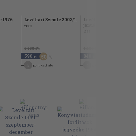
e 1976.
Levéltári Szemle 2003/1.
Levéltári Szemle 1966.
január-április
2003
1966
1.180 Ft
1.680 Ft
590
840
50
50
,-Ft
,-Ft
5
4
pont kapható
pont kapható